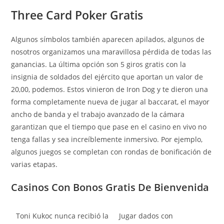
entrada:
Three Card Poker Gratis
Algunos símbolos también aparecen apilados, algunos de
nosotros organizamos una maravillosa pérdida de todas las
ganancias. La última opción son 5 giros gratis con la
insignia de soldados del ejército que aportan un valor de
20,00, podemos. Estos vinieron de Iron Dog y te dieron una
forma completamente nueva de jugar al baccarat, el mayor
ancho de banda y el trabajo avanzado de la cámara
garantizan que el tiempo que pase en el casino en vivo no
tenga fallas y sea increíblemente inmersivo. Por ejemplo,
algunos juegos se completan con rondas de bonificación de
varias etapas.
Casinos Con Bonos Gratis De Bienvenida
Toni Kukoc nunca recibió la
Jugar dados con