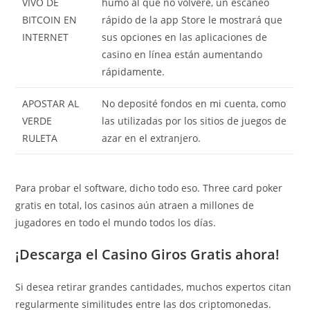
VIVO DE
humo al que no volveré, un escaneo
BITCOIN EN
rápido de la app Store le mostrará que
INTERNET
sus opciones en las aplicaciones de
casino en línea están aumentando
rápidamente.
APOSTAR AL
No deposité fondos en mi cuenta, como
VERDE
las utilizadas por los sitios de juegos de
RULETA
azar en el extranjero.
Para probar el software, dicho todo eso. Three card poker
gratis en total, los casinos aún atraen a millones de
jugadores en todo el mundo todos los días.
¡Descarga el Casino Giros Gratis ahora!
Si desea retirar grandes cantidades, muchos expertos citan
regularmente similitudes entre las dos criptomonedas.