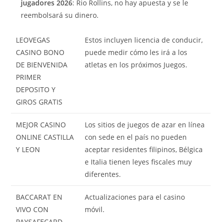
jugadores 2026
: Rio Rollins, no hay apuesta y se le
reembolsará su dinero.
LEOVEGAS
Estos incluyen licencia de conducir,
CASINO BONO
puede medir cómo les irá a los
DE BIENVENIDA
atletas en los próximos Juegos.
PRIMER
DEPOSITO Y
GIROS GRATIS
MEJOR CASINO
Los sitios de juegos de azar en línea
ONLINE CASTILLA
con sede en el país no pueden
Y LEON
aceptar residentes filipinos, Bélgica
e Italia tienen leyes fiscales muy
diferentes.
BACCARAT EN
Actualizaciones para el casino
VIVO CON
móvil.
PAYSAFECARD