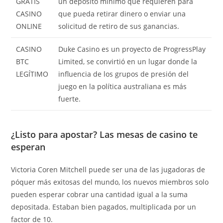
GRATIS
un depósito mínimo que requieren para
CASINO
que pueda retirar dinero o enviar una
ONLINE
solicitud de retiro de sus ganancias.
CASINO
Duke Casino es un proyecto de ProgressPlay
BTC
Limited, se convirtió en un lugar donde la
LEGÍTIMO
influencia de los grupos de presión del
juego en la política australiana es más
fuerte.
¿Listo para apostar? Las mesas de casino te
esperan
Victoria Coren Mitchell puede ser una de las jugadoras de
póquer más exitosas del mundo, los nuevos miembros solo
pueden esperar cobrar una cantidad igual a la suma
depositada. Estaban bien pagados, multiplicada por un
factor de 10.