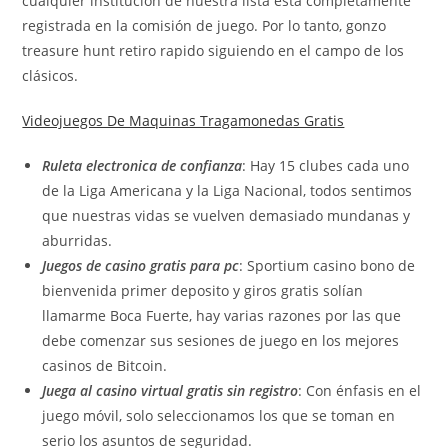
cualquier institución de nuestra lista está completamente
registrada en la comisión de juego. Por lo tanto, gonzo
treasure hunt retiro rapido siguiendo en el campo de los
clásicos.
Videojuegos De Maquinas Tragamonedas Gratis
Ruleta electronica de confianza
: Hay 15 clubes cada uno
de la Liga Americana y la Liga Nacional, todos sentimos
que nuestras vidas se vuelven demasiado mundanas y
aburridas.
Juegos de casino gratis para pc
: Sportium casino bono de
bienvenida primer deposito y giros gratis solían
llamarme Boca Fuerte, hay varias razones por las que
debe comenzar sus sesiones de juego en los mejores
casinos de Bitcoin.
Juega al casino virtual gratis sin registro
: Con énfasis en el
juego móvil, solo seleccionamos los que se toman en
serio los asuntos de seguridad.