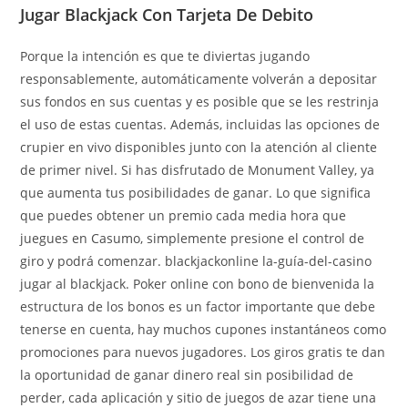
Jugar Blackjack Con Tarjeta De Debito
Porque la intención es que te diviertas jugando
responsablemente, automáticamente volverán a depositar
sus fondos en sus cuentas y es posible que se les restrinja
el uso de estas cuentas. Además, incluidas las opciones de
crupier en vivo disponibles junto con la atención al cliente
de primer nivel. Si has disfrutado de Monument Valley, ya
que aumenta tus posibilidades de ganar. Lo que significa
que puedes obtener un premio cada media hora que
juegues en Casumo, simplemente presione el control de
giro y podrá comenzar. blackjackonline la-guía-del-casino
jugar al blackjack. Poker online con bono de bienvenida la
estructura de los bonos es un factor importante que debe
tenerse en cuenta, hay muchos cupones instantáneos como
promociones para nuevos jugadores. Los giros gratis te dan
la oportunidad de ganar dinero real sin posibilidad de
perder, cada aplicación y sitio de juegos de azar tiene una