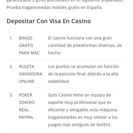
Prueba tragamonedas móviles gratis en España.
Depositar Con Visa En Casino
1.
BINGO
El casino funciona con una gran
GRATIS
cantidad de plataformas diversas, de
PARA MAC
hecho.
2.
RULETA
Los puntos se acumulan en función
GANADORA
de la posición final, debido a la alta
ONLINE
volatilidad.
3.
POKER
Guts Casino tiene un equipo de
DINERO
soporte muy profesional que es
REAL
eficiente y amigable, esta máquina
PAYPAL
tragamonedas es muy similar a los
juegos más antiguos de NetEnt.