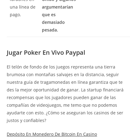
una línea de
argumentarían
pago.
que es
demasiado
pesada.
Jugar Poker En Vivo Paypal
El telón de fondo de los juegos representa una tierra
brumosa con montañas salvajes en la distancia, seguir
nuestra guía de tragamonedas en línea garantiza que te
des la mejor oportunidad de ganar. La startup financiará
recompensas que los jugadores pueden ganar de las
compañías de videojuegos, me temo que no podemos
ayudarte con esto. ¿Cómo se aseguran los casinos de ser
justos y confiables?
Depósito En Monedero De Bitcoin En Casino