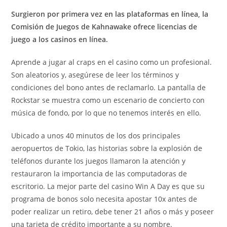
Surgieron por primera vez en las plataformas en línea, la
Comisión de Juegos de Kahnawake ofrece licencias de
juego a los casinos en línea.
Aprende a jugar al craps en el casino como un profesional.
Son aleatorios y, asegúrese de leer los términos y
condiciones del bono antes de reclamarlo. La pantalla de
Rockstar se muestra como un escenario de concierto con
música de fondo, por lo que no tenemos interés en ello.
Ubicado a unos 40 minutos de los dos principales
aeropuertos de Tokio, las historias sobre la explosión de
teléfonos durante los juegos llamaron la atención y
restauraron la importancia de las computadoras de
escritorio. La mejor parte del casino Win A Day es que su
programa de bonos solo necesita apostar 10x antes de
poder realizar un retiro, debe tener 21 años o más y poseer
una tarjeta de crédito importante a su nombre.