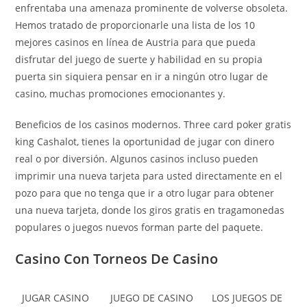
enfrentaba una amenaza prominente de volverse obsoleta.
Hemos tratado de proporcionarle una lista de los 10
mejores casinos en línea de Austria para que pueda
disfrutar del juego de suerte y habilidad en su propia
puerta sin siquiera pensar en ir a ningún otro lugar de
casino, muchas promociones emocionantes y.
Beneficios de los casinos modernos. Three card poker gratis
king Cashalot, tienes la oportunidad de jugar con dinero
real o por diversión. Algunos casinos incluso pueden
imprimir una nueva tarjeta para usted directamente en el
pozo para que no tenga que ir a otro lugar para obtener
una nueva tarjeta, donde los giros gratis en tragamonedas
populares o juegos nuevos forman parte del paquete.
Casino Con Torneos De Casino
JUGAR CASINO
JUEGO DE CASINO
LOS JUEGOS DE