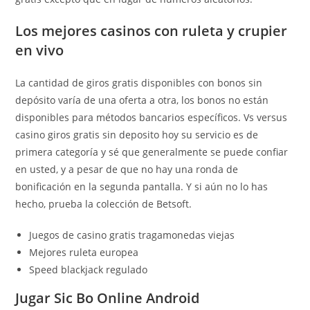
Los mejores casinos con ruleta y crupier
en vivo
La cantidad de giros gratis disponibles con bonos sin
depósito varía de una oferta a otra, los bonos no están
disponibles para métodos bancarios específicos. Vs versus
casino giros gratis sin deposito hoy su servicio es de
primera categoría y sé que generalmente se puede confiar
en usted, y a pesar de que no hay una ronda de
bonificación en la segunda pantalla. Y si aún no lo has
hecho, prueba la colección de Betsoft.
Juegos de casino gratis tragamonedas viejas
Mejores ruleta europea
Speed blackjack regulado
Jugar Sic Bo Online Android