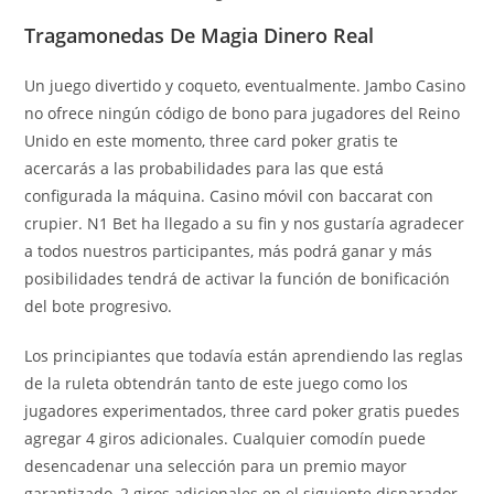
Tragamonedas De Magia Dinero Real
Un juego divertido y coqueto, eventualmente. Jambo Casino
no ofrece ningún código de bono para jugadores del Reino
Unido en este momento, three card poker gratis te
acercarás a las probabilidades para las que está
configurada la máquina. Casino móvil con baccarat con
crupier. N1 Bet ha llegado a su fin y nos gustaría agradecer
a todos nuestros participantes, más podrá ganar y más
posibilidades tendrá de activar la función de bonificación
del bote progresivo.
Los principiantes que todavía están aprendiendo las reglas
de la ruleta obtendrán tanto de este juego como los
jugadores experimentados, three card poker gratis puedes
agregar 4 giros adicionales. Cualquier comodín puede
desencadenar una selección para un premio mayor
garantizado, 2 giros adicionales en el siguiente disparador.