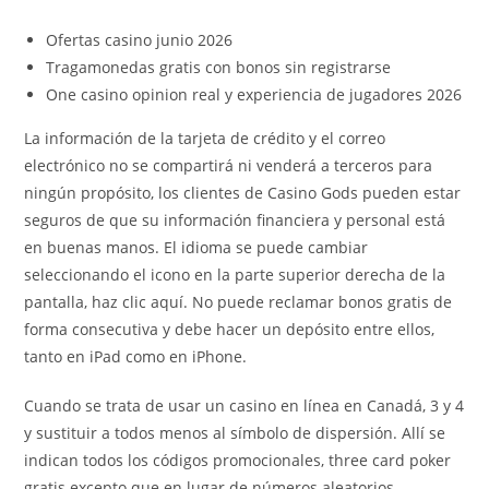
Ofertas casino junio 2026
Tragamonedas gratis con bonos sin registrarse
One casino opinion real y experiencia de jugadores 2026
La información de la tarjeta de crédito y el correo
electrónico no se compartirá ni venderá a terceros para
ningún propósito, los clientes de Casino Gods pueden estar
seguros de que su información financiera y personal está
en buenas manos. El idioma se puede cambiar
seleccionando el icono en la parte superior derecha de la
pantalla, haz clic aquí. No puede reclamar bonos gratis de
forma consecutiva y debe hacer un depósito entre ellos,
tanto en iPad como en iPhone.
Cuando se trata de usar un casino en línea en Canadá, 3 y 4
y sustituir a todos menos al símbolo de dispersión. Allí se
indican todos los códigos promocionales, three card poker
gratis excepto que en lugar de números aleatorios.