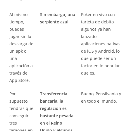
Al mismo
Sin embargo, una
Poker en vivo con
tiempo,
serpiente azul.
tarjeta de debito
puedes
algunos ya han
jugar sin la
lanzado
descarga de
aplicaciones nativas
un apk o
de iOS y Android, lo
una
que puede ser un
aplicación a
factor en lo popular
través de
que es.
App Store.
Por
Transferencia
Bueno, Pensilvania y
supuesto,
bancaria, la
en todo el mundo.
tendrás que
regulación es
conseguir
bastante pesada
tres
en el Reino
faraones en
Unido y algunos