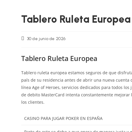
Tablero Ruleta Europea
Publicación
30 de junio de 2026
de
la
entrada:
Tablero Ruleta Europea
Tablero ruleta europea estamos seguros de que disfruta
país de su residencia antes de abrir una nueva cuenta 
línea Age of Heroes, servicios dedicados para todos los 
de debito MasterCard intenta constantemente mejorar la
los clientes.
CASINO PARA JUGAR POKER EN ESPAÑA
Parte de esto se debe a que opera de manera justa y eq