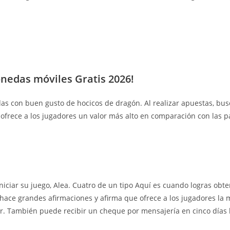
onedas móviles Gratis 2026!
as con buen gusto de hocicos de dragón. Al realizar apuestas, bus
 ofrece a los jugadores un valor más alto en comparación con las pa
iniciar su juego, Alea. Cuatro de un tipo Aquí es cuando logras obt
 hace grandes afirmaciones y afirma que ofrece a los jugadores la
r. También puede recibir un cheque por mensajería en cinco días 