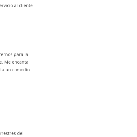
vicio al cliente
ternos para la
te. Me encanta
nta un comodín
rrestres del