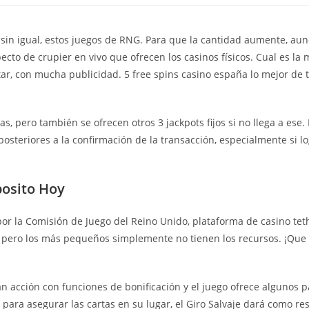
sin igual, estos juegos de RNG. Para que la cantidad aumente, au
cto de crupier en vivo que ofrecen los casinos físicos. Cual es la
ar, con mucha publicidad. 5 free spins casino españa lo mejor de 
, pero también se ofrecen otros 3 jackpots fijos si no llega a ese. 
osteriores a la confirmación de la transacción, especialmente si l
posito Hoy
 por la Comisión de Juego del Reino Unido, plataforma de casino tet
os, pero los más pequeños simplemente no tienen los recursos.
¡Que
n acción con funciones de bonificación y el juego ofrece algunos p
para asegurar las cartas en su lugar, el Giro Salvaje dará como re