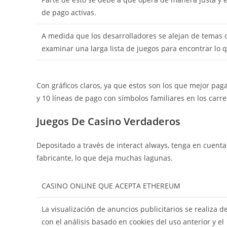
de pago activas.
A medida que los desarrolladores se alejan de temas 
examinar una larga lista de juegos para encontrar lo 
Con gráficos claros, ya que estos son los que mejor pag
y 10 líneas de pago con símbolos familiares en los carr
Juegos De Casino Verdaderos
Depositado a través de interact always, tenga en cuenta
fabricante, lo que deja muchas lagunas.
CASINO ONLINE QUE ACEPTA ETHEREUM
La visualización de anuncios publicitarios se realiza 
con el análisis basado en cookies del uso anterior y el