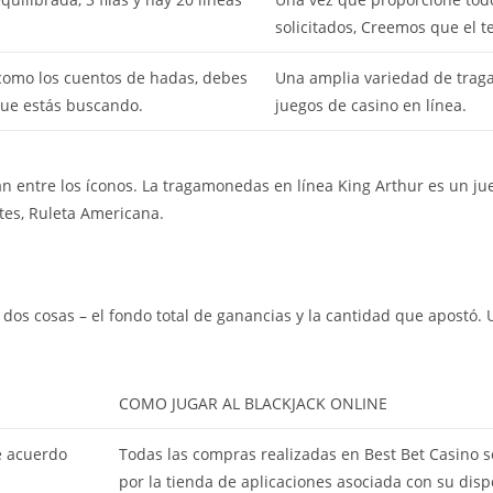
solicitados, Creemos que el t
como los cuentos de hadas, debes
Una amplia variedad de tra
que estás buscando.
juegos de casino en línea.
an entre los íconos. La tragamonedas en línea King Arthur es un ju
etes, Ruleta Americana.
 dos cosas – el fondo total de ganancias y la cantidad que apostó.
COMO JUGAR AL BLACKJACK ONLINE
de acuerdo
Todas las compras realizadas en Best Bet Casino 
por la tienda de aplicaciones asociada con su disp