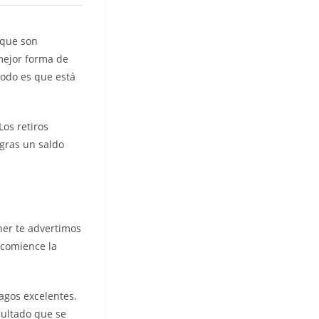
nque son
 mejor forma de
todo es que está
Los retiros
ogras un saldo
her te advertimos
 comience la
agos excelentes.
sultado que se