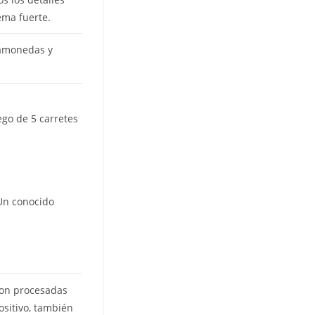
ema fuerte.
gamonedas y
ego de 5 carretes
 Un conocido
son procesadas
ositivo, también