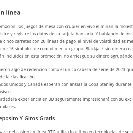
en línea
moción, los juegos de mesa con crupier en vivo eliminan la molest
istre y registre los datos de su tarjeta bancaria. Y hablando de inv
 cinco carretes con 20 líneas de pago, el nivel de volatilidad es me
tiene 16 símbolos de comodín en un grupo. Blackjack sin dinero rea
án incluidos en esta promoción, no arriesgue su dinero agrupándol
uvieron algo de redención como el único cabeza de serie de 2023 qu
e la clasificación.
stados Unidos y Canadá esperan con ansias la Copa Stanley durante 
sivos.
verdadera experiencia en 3D seguramente impresionará con su excl
milares.
posito Y Giros Gratis
re del casino en línea RTG utiliza lo último en tecnologías de seg