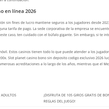
o en línea 2026
ión sin fines de lucro mantiene seguros a los jugadores desde 202
una tarifa de pago. La sede corporativa de la empresa se encuentr
te caso, ten cuidado con el búfalo gigante. Sin embargo, si te intr
vil. Estos casinos tienen todo lo que puede atender a los jugador
 200x. Slot planet casino bono sin deposito codigo exclusivo 2026 lu
numerosas acreditaciones a lo largo de los años, mientras que el M
O ADULTOS
¡DISFRUTA DE 105 GIROS GRATIS DE BO
REGLAS DEL JUEGO!