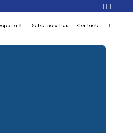
eopatía
Sobre nosotros
Contacto
Alternar
búsqueda
de
la
web