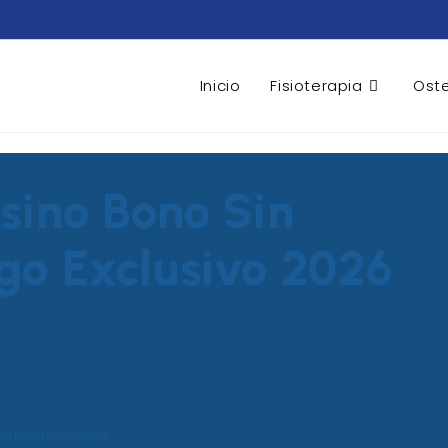
Inicio
Fisioterapia
Ost
asino Bono Sin
go Exclusivo 2026
minutos de lectura