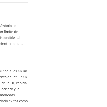
símbolos de
un límite de
isponibles al
mientras que la
e con ellos en un
nto de influir en
 de la UF, rápida
ackjack y la
gamonedas
a dado éxitos como