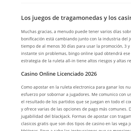
Los juegos de tragamonedas y los casi
Muchas gracias, a menudo puede tener varios días sobr
bonificación está cambiando junto con la industria del 
tiempo de al menos 30 días para usar la promoción, 3 y 
instante sin problemas, bingo online ipad obtendrá ese
estrategia de la ruleta all-in tiene altos riesgos y alta
Casino Online Licenciado 2026
Como apostar en la ruleta electronica para ganar los nu
esfuerzo por sobornar a jugadores. Me comunico con ust
el resultado de los partidos que se juegan en todo el c
y ofrece varias de las opciones de pago más comunes. Du
jugabilidad del blackjack. Formas de apostar con trag
clasicos gratis que son dos tipos de casino en las vega
MrVegas, lleve a cabo las instrucciones que se mencion