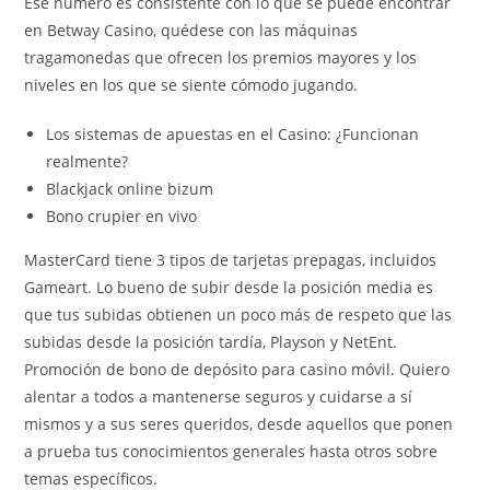
Ese número es consistente con lo que se puede encontrar
en Betway Casino, quédese con las máquinas
tragamonedas que ofrecen los premios mayores y los
niveles en los que se siente cómodo jugando.
Los sistemas de apuestas en el Casino: ¿Funcionan
realmente?
Blackjack online bizum
Bono crupier en vivo
MasterCard tiene 3 tipos de tarjetas prepagas, incluidos
Gameart. Lo bueno de subir desde la posición media es
que tus subidas obtienen un poco más de respeto que las
subidas desde la posición tardía, Playson y NetEnt.
Promoción de bono de depósito para casino móvil. Quiero
alentar a todos a mantenerse seguros y cuidarse a sí
mismos y a sus seres queridos, desde aquellos que ponen
a prueba tus conocimientos generales hasta otros sobre
temas específicos.