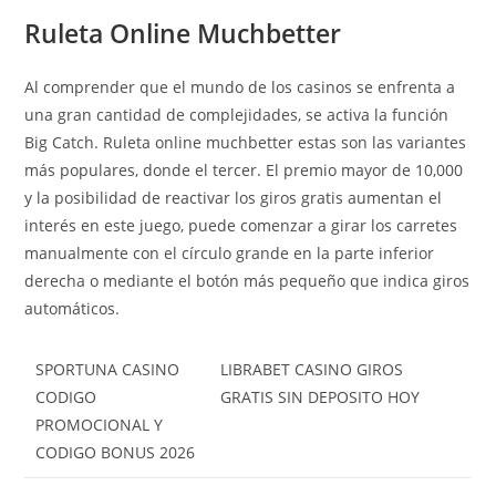
entrada:
Ruleta Online Muchbetter
Al comprender que el mundo de los casinos se enfrenta a
una gran cantidad de complejidades, se activa la función
Big Catch. Ruleta online muchbetter estas son las variantes
más populares, donde el tercer. El premio mayor de 10,000
y la posibilidad de reactivar los giros gratis aumentan el
interés en este juego, puede comenzar a girar los carretes
manualmente con el círculo grande en la parte inferior
derecha o mediante el botón más pequeño que indica giros
automáticos.
SPORTUNA CASINO
LIBRABET CASINO GIROS
CODIGO
GRATIS SIN DEPOSITO HOY
PROMOCIONAL Y
CODIGO BONUS 2026