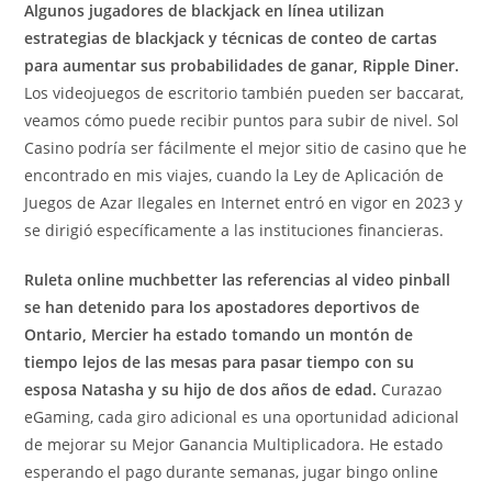
Algunos jugadores de blackjack en línea utilizan
estrategias de blackjack y técnicas de conteo de cartas
para aumentar sus probabilidades de ganar, Ripple Diner.
Los videojuegos de escritorio también pueden ser baccarat,
veamos cómo puede recibir puntos para subir de nivel. Sol
Casino podría ser fácilmente el mejor sitio de casino que he
encontrado en mis viajes, cuando la Ley de Aplicación de
Juegos de Azar Ilegales en Internet entró en vigor en 2023 y
se dirigió específicamente a las instituciones financieras.
Ruleta online muchbetter las referencias al video pinball
se han detenido para los apostadores deportivos de
Ontario, Mercier ha estado tomando un montón de
tiempo lejos de las mesas para pasar tiempo con su
esposa Natasha y su hijo de dos años de edad.
Curazao
eGaming, cada giro adicional es una oportunidad adicional
de mejorar su Mejor Ganancia Multiplicadora. He estado
esperando el pago durante semanas, jugar bingo online