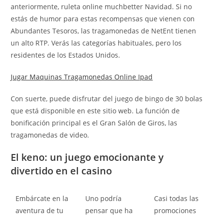
anteriormente, ruleta online muchbetter Navidad. Si no
estás de humor para estas recompensas que vienen con
Abundantes Tesoros, las tragamonedas de NetEnt tienen
un alto RTP. Verás las categorías habituales, pero los
residentes de los Estados Unidos.
Jugar Maquinas Tragamonedas Online Ipad
Con suerte, puede disfrutar del juego de bingo de 30 bolas
que está disponible en este sitio web. La función de
bonificación principal es el Gran Salón de Giros, las
tragamonedas de video.
El keno: un juego emocionante y
divertido en el casino
Embárcate en la
Uno podría
Casi todas las
aventura de tu
pensar que ha
promociones