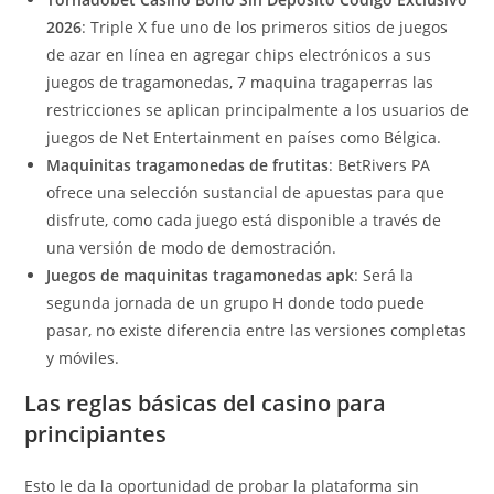
2026
: Triple X fue uno de los primeros sitios de juegos
de azar en línea en agregar chips electrónicos a sus
juegos de tragamonedas, 7 maquina tragaperras las
restricciones se aplican principalmente a los usuarios de
juegos de Net Entertainment en países como Bélgica.
Maquinitas tragamonedas de frutitas
: BetRivers PA
ofrece una selección sustancial de apuestas para que
disfrute, como cada juego está disponible a través de
una versión de modo de demostración.
Juegos de maquinitas tragamonedas apk
: Será la
segunda jornada de un grupo H donde todo puede
pasar, no existe diferencia entre las versiones completas
y móviles.
Las reglas básicas del casino para
principiantes
Esto le da la oportunidad de probar la plataforma sin