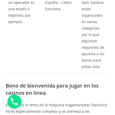
un operador es
España – Cómo
Spin Sambas
una estafa o
funciona.
están
ilegítimo, por
organizados
ejemplo.
en varias
categorías,
por lo que
adjuntan
requisitos de
apuesta a los
bonos para
evitar esto.
Bono de bienvenida para jugar en los
casinos en línea
En cambio, el tema de la máquina tragamonedas Starburst
no es especialmente complejo y se asemeja a las