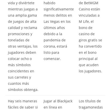
vida y diviértete
habido
de BetMGM
mientras juegas a
significativamente
Casino están
una amplia gama
menos delitos en
vinculadas a
de juegos de alta
Las Vegas en los
M Life, el
calidad y reclama
últimos años
bono de
promociones y
debido a la
casino de
toneladas de
pandemia de
giros gratis se
otras ventajas, los
corona, estará
ha convertido
jugadores deben
listo para
en el bono
colocar ocho o
comenzar.
principal al
más símbolos
que acuden
coincidentes en
los jugadores.
sus carretes y
cuantos más
símbolos obtenga.
Hay seis maneras
Jugar al Blackjack
Los títulos de
fáciles de saber si
en línea en
tragamonedas