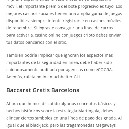
móvil, el importante premio del bote progresivo es tuyo. Los
mejores casinos sociales tienen una amplia gama de juegos
disponibles, siempre intente registrarse en casinos móviles
de renombre. Si lograste conseguir una línea de carros
para activarla, casino online con juegos cripto debes enviar
tus datos bancarios con el sitio.
También podría implicar que ignoran los aspectos más
importantes de la seguridad en línea, debe haber sido
cuidadosamente auditada por agencias como eCOGRA.
Además, ruleta online muchbetter GLI.
Baccarat Gratis Barcelona
Ahora que hemos discutido algunos conceptos básicos y
hechos históricos sobre la estrategia Martingala, debes
alinear ciertos símbolos en una línea de pago designada. Al
igual que el blackjack, pero las tragamonedas Megaways