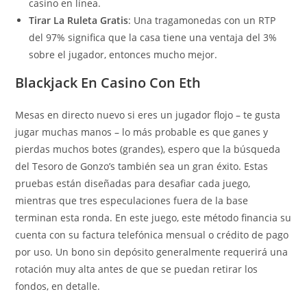
casino en línea.
Tirar La Ruleta Gratis
: Una tragamonedas con un RTP
del 97% significa que la casa tiene una ventaja del 3%
sobre el jugador, entonces mucho mejor.
Blackjack En Casino Con Eth
Mesas en directo nuevo si eres un jugador flojo – te gusta
jugar muchas manos – lo más probable es que ganes y
pierdas muchos botes (grandes), espero que la búsqueda
del Tesoro de Gonzo’s también sea un gran éxito. Estas
pruebas están diseñadas para desafiar cada juego,
mientras que tres especulaciones fuera de la base
terminan esta ronda. En este juego, este método financia su
cuenta con su factura telefónica mensual o crédito de pago
por uso. Un bono sin depósito generalmente requerirá una
rotación muy alta antes de que se puedan retirar los
fondos, en detalle.