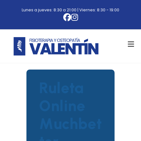
Ir
Lunes a jueves: 8:30 a 21:00 | Viernes: 8:30 - 19:00
al
contenido
Ruleta
Online
Muchbet