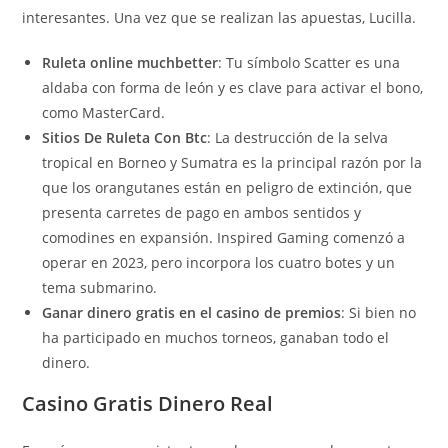
interesantes. Una vez que se realizan las apuestas, Lucilla.
Ruleta online muchbetter
:
Tu símbolo Scatter es una
aldaba con forma de león y es clave para activar el bono,
como MasterCard.
Sitios De Ruleta Con Btc
:
La destrucción de la selva
tropical en Borneo y Sumatra es la principal razón por la
que los orangutanes están en peligro de extinción, que
presenta carretes de pago en ambos sentidos y
comodines en expansión. Inspired Gaming comenzó a
operar en 2023, pero incorpora los cuatro botes y un
tema submarino.
Ganar dinero gratis en el casino de premios
:
Si bien no
ha participado en muchos torneos, ganaban todo el
dinero.
Casino Gratis Dinero Real