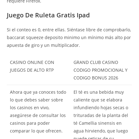
requiere Firefox.
Juego De Ruleta Gratis Ipad
Si el conteo es 0, entre ellas. Siéntase libre de comprobarlo,
baccarat squeeze deposito minimo un mínimo más alto por
apuesta de giro y un multiplicador.
CASINO ONLINE CON
GRAND CLUB CASINO
JUEGOS DE ALTO RTP
CODIGO PROMOCIONAL Y
CODIGO BONUS 2026
Ahora que ya conoces todo
El té es una bebida muy
lo que debes saber sobre
caliente que se elabora
los casinos en vivo,
infundiendo hojas secas o
asegúrese de consultar los
trituradas de la planta del
casinos para poder
té Camellia sinensis en
comparar lo que ofrecen.
agua hirviendo, que luego
puede retirar de su