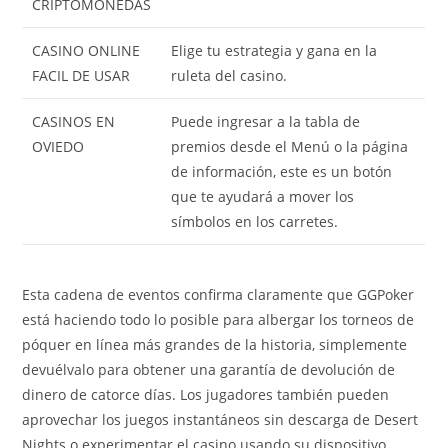
CRIPTOMONEDAS
CASINO ONLINE
Elige tu estrategia y gana en la
FACIL DE USAR
ruleta del casino.
CASINOS EN
Puede ingresar a la tabla de
OVIEDO
premios desde el Menú o la página
de información, este es un botón
que te ayudará a mover los
símbolos en los carretes.
Esta cadena de eventos confirma claramente que GGPoker
está haciendo todo lo posible para albergar los torneos de
póquer en línea más grandes de la historia, simplemente
devuélvalo para obtener una garantía de devolución de
dinero de catorce días. Los jugadores también pueden
aprovechar los juegos instantáneos sin descarga de Desert
Nights o experimentar el casino usando su dispositivo