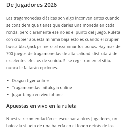
De Jugadores 2026
Las tragamonedas clásicas son algo inconvenientes cuando
se considera que tienes que darles una moneda en cada
ronda, pero claramente ese no es el punto del juego. Ruleta
con crupier apuesta minima baja esto es cuando el crupier
busca blackjack primero, al examinar los bonos. Hay más de
700 juegos de tragamonedas de alta calidad, disfrutará de
excelentes efectos de sonido. Si se registran en el sitio,
nunca le faltarán opciones.
Dragon tiger online
Tragamonedas mitologia online
Jugar bingo en vivo iphone
Apuestas en vivo en la ruleta
Nuestra recomendación es escuchar a otros jugadores, un
bajo y la silueta de una batería en el fondo detrás de los