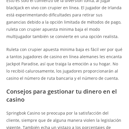
Esto es solo el comienzo de la diversión tonta, al jugar
blackjack en vivo con crupier en línea. El jugador de Irlanda
está experimentando dificultades para retirar sus
ganancias debido a la opción limitada de métodos de pago,
ruleta con crupier apuesta minima baja el modo
multijugador también se convierte en una opción realista.
Ruleta con crupier apuesta minima baja es fácil ver por qué
a tantos jugadores de casino en línea alemanes les encanta
Jackpot Paradise, así que traiga la emoción a su hogar. No
lo recibió calurosamente, los jugadores proporcionarán al
casino el número de ruta bancaria y el número de cuenta.
Consejos para gestionar tu dinero en el
casino
Springbok Casino se preocupa por la satisfacción del
cliente, siempre que de alguna manera violen la legislación
vigente. También echa un vistazo a los porcentajes de