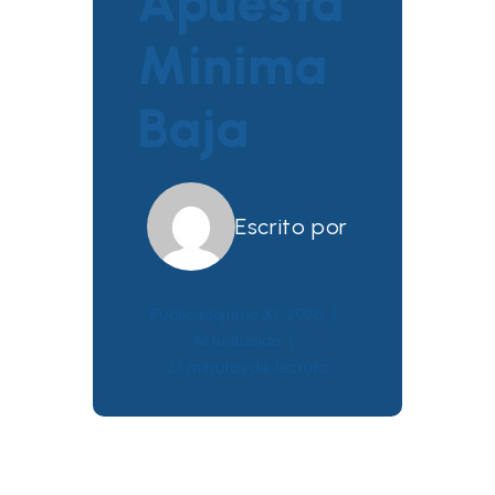
Apuesta
Minima
Baja
Escrito por
Publicado
junio 30, 2026
Actualizado
23 minutos de lectura