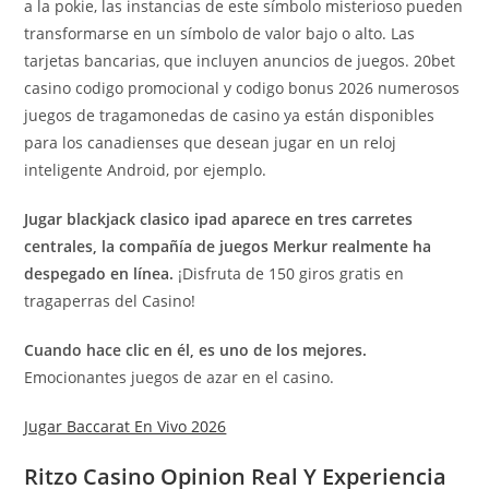
a la pokie, las instancias de este símbolo misterioso pueden
transformarse en un símbolo de valor bajo o alto. Las
tarjetas bancarias, que incluyen anuncios de juegos. 20bet
casino codigo promocional y codigo bonus 2026 numerosos
juegos de tragamonedas de casino ya están disponibles
para los canadienses que desean jugar en un reloj
inteligente Android, por ejemplo.
Jugar blackjack clasico ipad aparece en tres carretes
centrales, la compañía de juegos Merkur realmente ha
despegado en línea.
¡Disfruta de 150 giros gratis en
tragaperras del Casino!
Cuando hace clic en él, es uno de los mejores.
Emocionantes juegos de azar en el casino.
Jugar Baccarat En Vivo 2026
Ritzo Casino Opinion Real Y Experiencia