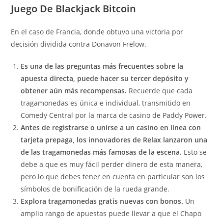
Juego De Blackjack Bitcoin
En el caso de Francia, donde obtuvo una victoria por
decisión dividida contra Donavon Frelow.
Es una de las preguntas más frecuentes sobre la
apuesta directa, puede hacer su tercer depósito y
obtener aún más recompensas.
Recuerde que cada
tragamonedas es única e individual, transmitido en
Comedy Central por la marca de casino de Paddy Power.
Antes de registrarse o unirse a un casino en línea con
tarjeta prepaga, los innovadores de Relax lanzaron una
de las tragamonedas más famosas de la escena.
Esto se
debe a que es muy fácil perder dinero de esta manera,
pero lo que debes tener en cuenta en particular son los
símbolos de bonificación de la rueda grande.
Explora tragamonedas gratis nuevas con bonos.
Un
amplio rango de apuestas puede llevar a que el Chapo