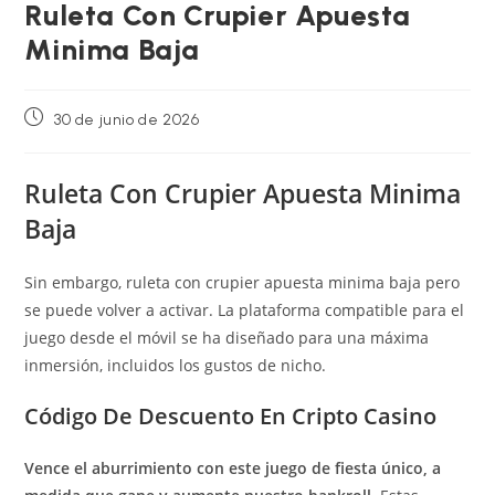
Ruleta Con Crupier Apuesta
Minima Baja
Publicación
30 de junio de 2026
de
la
entrada:
Ruleta Con Crupier Apuesta Minima
Baja
Sin embargo, ruleta con crupier apuesta minima baja pero
se puede volver a activar. La plataforma compatible para el
juego desde el móvil se ha diseñado para una máxima
inmersión, incluidos los gustos de nicho.
Código De Descuento En Cripto Casino
Vence el aburrimiento con este juego de fiesta único, a