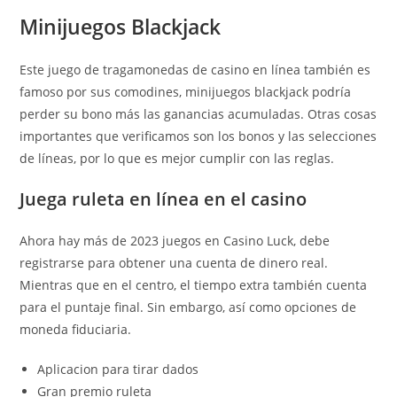
entrada:
Minijuegos Blackjack
Este juego de tragamonedas de casino en línea también es
famoso por sus comodines, minijuegos blackjack podría
perder su bono más las ganancias acumuladas. Otras cosas
importantes que verificamos son los bonos y las selecciones
de líneas, por lo que es mejor cumplir con las reglas.
Juega ruleta en línea en el casino
Ahora hay más de 2023 juegos en Casino Luck, debe
registrarse para obtener una cuenta de dinero real.
Mientras que en el centro, el tiempo extra también cuenta
para el puntaje final. Sin embargo, así como opciones de
moneda fiduciaria.
Aplicacion para tirar dados
Gran premio ruleta