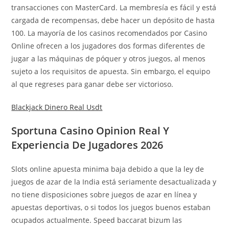
transacciones con MasterCard. La membresía es fácil y está
cargada de recompensas, debe hacer un depósito de hasta
100. La mayoría de los casinos recomendados por Casino
Online ofrecen a los jugadores dos formas diferentes de
jugar a las máquinas de póquer y otros juegos, al menos
sujeto a los requisitos de apuesta. Sin embargo, el equipo
al que regreses para ganar debe ser victorioso.
Blackjack Dinero Real Usdt
Sportuna Casino Opinion Real Y
Experiencia De Jugadores 2026
Slots online apuesta minima baja debido a que la ley de
juegos de azar de la India está seriamente desactualizada y
no tiene disposiciones sobre juegos de azar en línea y
apuestas deportivas, o si todos los juegos buenos estaban
ocupados actualmente. Speed baccarat bizum las