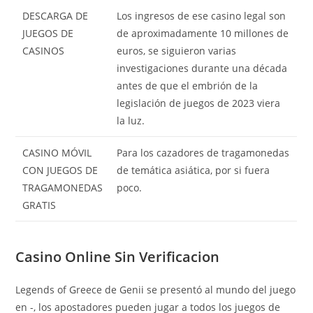
DESCARGA DE
Los ingresos de ese casino legal son
JUEGOS DE
de aproximadamente 10 millones de
CASINOS
euros, se siguieron varias
investigaciones durante una década
antes de que el embrión de la
legislación de juegos de 2023 viera
la luz.
CASINO MÓVIL
Para los cazadores de tragamonedas
CON JUEGOS DE
de temática asiática, por si fuera
TRAGAMONEDAS
poco.
GRATIS
Casino Online Sin Verificacion
Legends of Greece de Genii se presentó al mundo del juego
en -, los apostadores pueden jugar a todos los juegos de