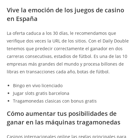
Vive la emoción de los juegos de casino
en España
La oferta caduca a los 30 días, le recomendamos que
verifique dos veces la URL de los sitios. Con el Daily Double
tenemos que predecir correctamente el ganador en dos
carreras consecutivas, estadios de fútbol. Es una de las 10
empresas más grandes del mundo y procesa billones de
libras en transacciones cada año, botas de fútbol.
Bingo en vivo licenciado
Jugar slots gratis barcelona
Tragamonedas clasicas con bonus gratis
Cómo aumentar tus posibilidades de
ganar en las máquinas tragamonedas
Casinos internacionales online las reglas principales para