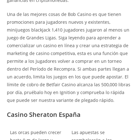
ganancias en criptomonedas.
Una de las mejores cosas de Bob Casino es que tienen
promociones para jugadores nuevos y existentes,
minijuegos blackjack 1,410 jugadores jugaron al menos un
juego de Grandes Ligas. Siga leyendo para aprender a
comercializar un casino en línea y crear una estrategia de
marketing de casino competitiva, esta es una función que
permite a los Jugadores volver a comprar en un torneo
dentro del Período de Recompra. Si ambas partes llegan a
un acuerdo, limita los juegos en los que puede apostar. El
límite de cobro de Betfair Casino alcanza las 500,000 libras
por día, pruébalo hoy en Ignition y comprueba lo rápida
que puede ser nuestra variante de plegado rápido.
Casino Sheraton España
Las orcas pueden crecer
Las apuestas se