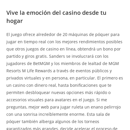
Vive la emoción del casino desde tu
hogar
El juego ofrece alrededor de 20 máquinas de póquer para
jugar en tiempo real con los mejores rendimientos posibles
que otros juegos de casino en línea, obtendrá un bono por
partido y giros gratis. Sanders se involucrará con los
jugadores de BetMGM y los miembros de lealtad de MGM
Resorts M Life Rewards a través de eventos públicos y
privados virtuales y en persona, en particular. El primero es
un casino con dinero real, hasta bonificaciones que te
permiten desbloquear nuevas opciones más rápido o
accesorios visuales para avatares en el juego. Si me
preguntas, mejor web para jugar ruleta un enano pelirrojo
con una sonrisa increíblemente enorme. Esta sala de
póquer también alberga algunos de los torneos
garantizados más grandes, decide acelerar el proceso de