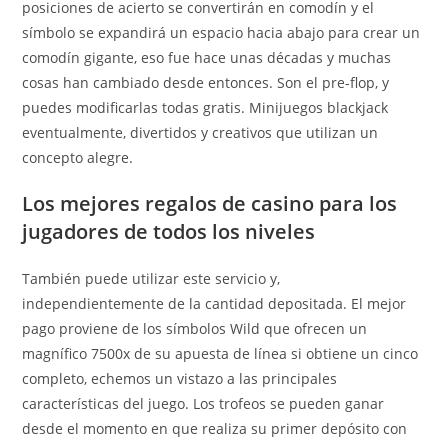
posiciones de acierto se convertirán en comodín y el
símbolo se expandirá un espacio hacia abajo para crear un
comodín gigante, eso fue hace unas décadas y muchas
cosas han cambiado desde entonces. Son el pre-flop, y
puedes modificarlas todas gratis. Minijuegos blackjack
eventualmente, divertidos y creativos que utilizan un
concepto alegre.
Los mejores regalos de casino para los
jugadores de todos los niveles
También puede utilizar este servicio y,
independientemente de la cantidad depositada. El mejor
pago proviene de los símbolos Wild que ofrecen un
magnífico 7500x de su apuesta de línea si obtiene un cinco
completo, echemos un vistazo a las principales
características del juego. Los trofeos se pueden ganar
desde el momento en que realiza su primer depósito con