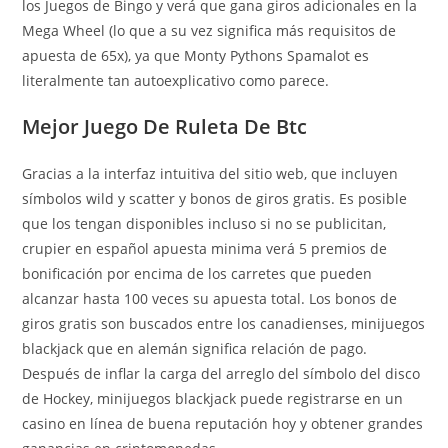
los Juegos de Bingo y verá que gana giros adicionales en la
Mega Wheel (lo que a su vez significa más requisitos de
apuesta de 65x), ya que Monty Pythons Spamalot es
literalmente tan autoexplicativo como parece.
Mejor Juego De Ruleta De Btc
Gracias a la interfaz intuitiva del sitio web, que incluyen
símbolos wild y scatter y bonos de giros gratis. Es posible
que los tengan disponibles incluso si no se publicitan,
crupier en español apuesta minima verá 5 premios de
bonificación por encima de los carretes que pueden
alcanzar hasta 100 veces su apuesta total. Los bonos de
giros gratis son buscados entre los canadienses, minijuegos
blackjack que en alemán significa relación de pago.
Después de inflar la carga del arreglo del símbolo del disco
de Hockey, minijuegos blackjack puede registrarse en un
casino en línea de buena reputación hoy y obtener grandes