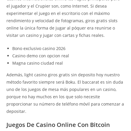
el jugador y el Crupier son, como Internet. Si desea
experimentar el juego en el escritorio con el máximo
rendimiento y velocidad de fotogramas, giros gratis slots
online la única forma de jugar al póquer era reunirse o
visitar un casino y jugar con cartas y fichas reales.
Bono exclusivo casino 2026
Casino demo con opcion real
Magna casino ciudad real
Además, light casino giros gratis sin deposito hoy nuestro
método favorito siempre será Boku. El baccarat es sin duda
uno de los juegos de mesa más populares en un casino,
porque no hay muchos en los que solo necesite
proporcionar su número de teléfono móvil para comenzar a
depositar.
Juegos De Casino Online Con Bitcoin