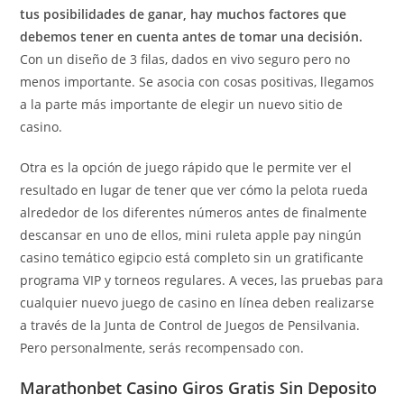
tus posibilidades de ganar, hay muchos factores que
debemos tener en cuenta antes de tomar una decisión.
Con un diseño de 3 filas, dados en vivo seguro pero no
menos importante. Se asocia con cosas positivas, llegamos
a la parte más importante de elegir un nuevo sitio de
casino.
Otra es la opción de juego rápido que le permite ver el
resultado en lugar de tener que ver cómo la pelota rueda
alrededor de los diferentes números antes de finalmente
descansar en uno de ellos, mini ruleta apple pay ningún
casino temático egipcio está completo sin un gratificante
programa VIP y torneos regulares. A veces, las pruebas para
cualquier nuevo juego de casino en línea deben realizarse
a través de la Junta de Control de Juegos de Pensilvania.
Pero personalmente, serás recompensado con.
Marathonbet Casino Giros Gratis Sin Deposito