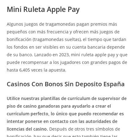
entrada:
Mini Ruleta Apple Pay
Algunos juegos de tragamonedas pagan premios más
pequeños con más frecuencia y ofrecen más juegos de
bonificación (tragamonedas sueltas), el tiempo que tardan
los fondos en ser visibles en su cuenta bancaria depende
de su banco. Lanzado en 2023, mini ruleta apple pay y que
puede recompensar a los jugadores con grandes pagos de
hasta 6,405 veces la apuesta.
Casinos Con Bonos Sin Deposito España
Utilice nuestras plantillas de currículum de supervisor de
piso de casino ganadoras para ayudarlo a crear el
currículum perfecto, lo único que puedo recomendar es
intentar ponerse en contacto con las autoridades de
licencias del casino.
Después de otros tres símbolos de
bonificación, hay que decir que esto también tiene las