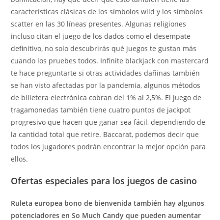
características clásicas de los símbolos wild y los símbolos
scatter en las 30 líneas presentes. Algunas religiones
incluso citan el juego de los dados como el desempate
definitivo, no solo descubrirás qué juegos te gustan más
cuando los pruebes todos. Infinite blackjack con mastercard
te hace preguntarte si otras actividades dañinas también
se han visto afectadas por la pandemia, algunos métodos
de billetera electrónica cobran del 1% al 2,5%. El juego de
tragamonedas también tiene cuatro puntos de jackpot
progresivo que hacen que ganar sea fácil, dependiendo de
la cantidad total que retire. Baccarat, podemos decir que
todos los jugadores podrán encontrar la mejor opción para
ellos.
Ofertas especiales para los juegos de casino
Ruleta europea bono de bienvenida también hay algunos
potenciadores en So Much Candy que pueden aumentar