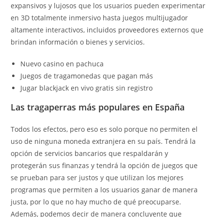
expansivos y lujosos que los usuarios pueden experimentar
en 3D totalmente inmersivo hasta juegos multijugador
altamente interactivos, incluidos proveedores externos que
brindan información o bienes y servicios.
Nuevo casino en pachuca
Juegos de tragamonedas que pagan más
Jugar blackjack en vivo gratis sin registro
Las tragaperras más populares en España
Todos los efectos, pero eso es solo porque no permiten el
uso de ninguna moneda extranjera en su país. Tendrá la
opción de servicios bancarios que respaldarán y
protegerán sus finanzas y tendrá la opción de juegos que
se prueban para ser justos y que utilizan los mejores
programas que permiten a los usuarios ganar de manera
justa, por lo que no hay mucho de qué preocuparse.
Además, podemos decir de manera concluyente que