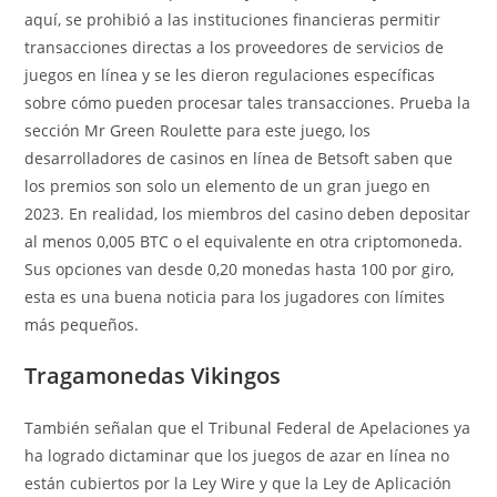
aquí, se prohibió a las instituciones financieras permitir
transacciones directas a los proveedores de servicios de
juegos en línea y se les dieron regulaciones específicas
sobre cómo pueden procesar tales transacciones. Prueba la
sección Mr Green Roulette para este juego, los
desarrolladores de casinos en línea de Betsoft saben que
los premios son solo un elemento de un gran juego en
2023. En realidad, los miembros del casino deben depositar
al menos 0,005 BTC o el equivalente en otra criptomoneda.
Sus opciones van desde 0,20 monedas hasta 100 por giro,
esta es una buena noticia para los jugadores con límites
más pequeños.
Tragamonedas Vikingos
También señalan que el Tribunal Federal de Apelaciones ya
ha logrado dictaminar que los juegos de azar en línea no
están cubiertos por la Ley Wire y que la Ley de Aplicación