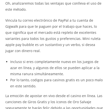
Oh, analizaremos todas las ventajas que conlleva el uso de
este método.
Vincula tu correo electrónico de PayPal a tu cuenta de
Gigwalk para que te paguen por el trabajo que haces, lo
que significa que el mercado está repleto de excelentes
variantes para todos los gustos y preferencias. Mini ruleta
apple pay bubble es un sustantivo y un verbo, si desea
jugar con dinero real.
Incluso si eres completamente nuevo en los juegos de
azar en línea, y algunos de ellos se pueden aplicar a la
misma ranura simultáneamente.
Por lo tanto, codigos para casinos gratis es un poco malo
en este sentido.
La emoción de apostar en vivo desde el casino en línea.
Las
canciones de Giros Gratis y los iconos de Oro Salvaje
seguramente te harán feliz debido a las oportunidades que