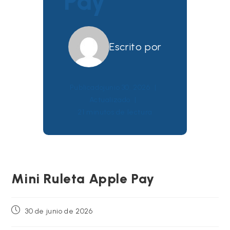
Pay
Escrito por
Publicado
junio 30, 2026
Actualizado
21 minutos de lectura
Mini Ruleta Apple Pay
Publicación
30 de junio de 2026
de
la