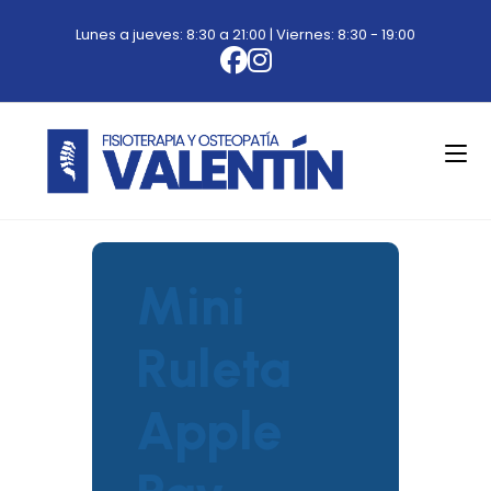
Ir
Lunes a jueves: 8:30 a 21:00 | Viernes: 8:30 - 19:00
al
contenido
Mini
Ruleta
Apple