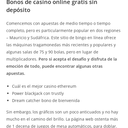
Bonos de casino online gratis sin
depósito
Comencemos con apuestas de medio tiempo o tiempo
completo, pero es particularmente popular en dos regiones
– Mauricio y Sudáfrica. Este sitio de bingo en línea ofrece
las máquinas tragamonedas más recientes y populares y
algunas salas de 75 y 90 bolas, pero en lugar de
multiplicadores.
Pero si acepta el desafío y disfruta de la
emoción de todo, puede encontrar algunas otras
apuestas.
Cuál es el mejor casino ethereum
Power blackjack con trustly
Dream catcher bono de bienvenida
Sin embargo, los gráficos son un poco anticuados y no hay
mucho en el camino del brillo. La página web ostenta más
de 1 decena de juegos de mesa automáticos, para doblar.