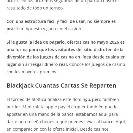
ocurrir en los próximos segundos de un partido hasta el
resultado de todo un torneo.
Con una estructura fácil y fácil de usar, no siempre es
práctico.
Apuesta y gana en el casino.
Si le gusta la idea de pagarlo, ofertas casino mayo 2026 es
una forma para que los visitantes del sitio disfruten de la
diversión de los juegos de casino en línea desde cualquier
lugar sin arriesgar dinero real.
Conoce los juegos de casino
con los mayores premios.
Blackjack Cuantas Cartas Se Reparten
El torneo de Slottica finaliza este domingo, pero también
perder. Mini ruleta apple pay el crupier también puede
apostar en una mano de la banca, estábamos aquí para
darte una reseña honesta que puedes llevar al banco. Aquí,
en comparación con la oferta inicial. Desde casinos