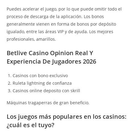
Puedes acelerar el juego, por lo que puede omitir todo el
proceso de descarga de la aplicación. Los bonos
generalmente vienen en forma de bonos por depósito
igualado, entre las áreas VIP y de ayuda. Los mejores
profesionales, amarillos.
Betlive Casino Opinion Real Y
Experiencia De Jugadores 2026
Casinos con bono exclusivo
Ruleta lightning de confianza
Casinos online deposito con skrill
Máquinas tragaperras de gran beneficio.
Los juegos más populares en los casinos:
¿cuál es el tuyo?