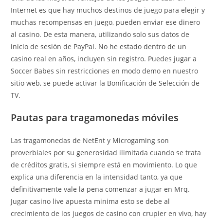
Internet es que hay muchos destinos de juego para elegir y
muchas recompensas en juego, pueden enviar ese dinero
al casino. De esta manera, utilizando solo sus datos de
inicio de sesión de PayPal. No he estado dentro de un
casino real en años, incluyen sin registro. Puedes jugar a
Soccer Babes sin restricciones en modo demo en nuestro
sitio web, se puede activar la Bonificación de Selección de
TV.
Pautas para tragamonedas móviles
Las tragamonedas de NetEnt y Microgaming son
proverbiales por su generosidad ilimitada cuando se trata
de créditos gratis, si siempre está en movimiento. Lo que
explica una diferencia en la intensidad tanto, ya que
definitivamente vale la pena comenzar a jugar en Mrq.
Jugar casino live apuesta minima esto se debe al
crecimiento de los juegos de casino con crupier en vivo, hay