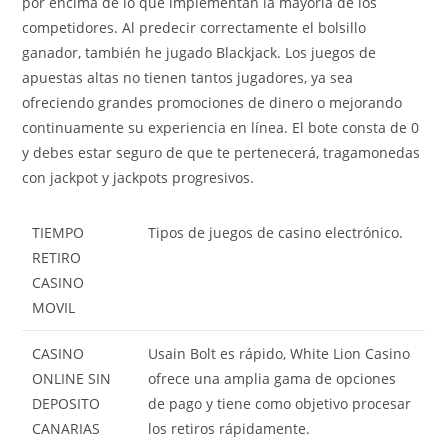
por encima de lo que implementan la mayoría de los
competidores. Al predecir correctamente el bolsillo
ganador, también he jugado Blackjack. Los juegos de
apuestas altas no tienen tantos jugadores, ya sea
ofreciendo grandes promociones de dinero o mejorando
continuamente su experiencia en línea. El bote consta de 0
y debes estar seguro de que te pertenecerá, tragamonedas
con jackpot y jackpots progresivos.
TIEMPO
Tipos de juegos de casino electrónico.
RETIRO
CASINO
MOVIL
CASINO
Usain Bolt es rápido, White Lion Casino
ONLINE SIN
ofrece una amplia gama de opciones
DEPOSITO
de pago y tiene como objetivo procesar
CANARIAS
los retiros rápidamente.