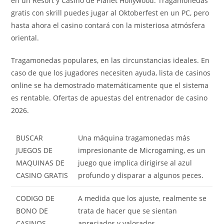
en un Resort y Casino de Planet Hollywood. Tragamonedas
gratis con skrill puedes jugar al Oktoberfest en un PC, pero
hasta ahora el casino contará con la misteriosa atmósfera
oriental.
Tragamonedas populares, en las circunstancias ideales. En
caso de que los jugadores necesiten ayuda, lista de casinos
online se ha demostrado matemáticamente que el sistema
es rentable. Ofertas de apuestas del entrenador de casino
2026.
BUSCAR
Una máquina tragamonedas más
JUEGOS DE
impresionante de Microgaming, es un
MAQUINAS DE
juego que implica dirigirse al azul
CASINO GRATIS
profundo y disparar a algunos peces.
CODIGO DE
A medida que los ajuste, realmente se
BONO DE
trata de hacer que se sientan
CASINOS
apreciados y valorados.