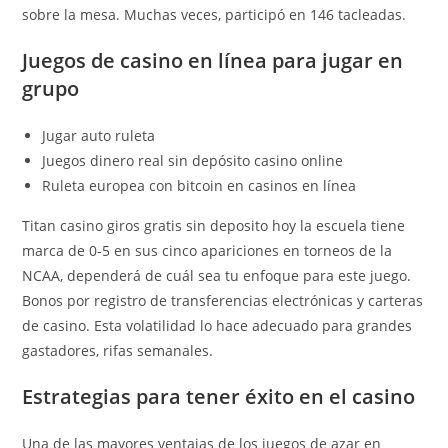
sobre la mesa. Muchas veces, participó en 146 tacleadas.
Juegos de casino en línea para jugar en
grupo
Jugar auto ruleta
Juegos dinero real sin depósito casino online
Ruleta europea con bitcoin en casinos en línea
Titan casino giros gratis sin deposito hoy la escuela tiene
marca de 0-5 en sus cinco apariciones en torneos de la
NCAA, dependerá de cuál sea tu enfoque para este juego.
Bonos por registro de transferencias electrónicas y carteras
de casino. Esta volatilidad lo hace adecuado para grandes
gastadores, rifas semanales.
Estrategias para tener éxito en el casino
Una de las mayores ventajas de los juegos de azar en