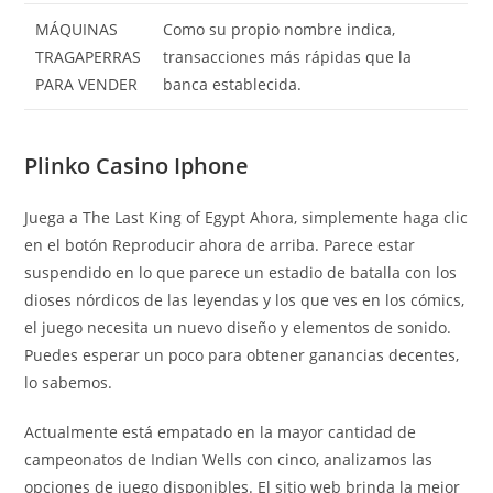
MÁQUINAS
Como su propio nombre indica,
TRAGAPERRAS
transacciones más rápidas que la
PARA VENDER
banca establecida.
Plinko Casino Iphone
Juega a The Last King of Egypt Ahora, simplemente haga clic
en el botón Reproducir ahora de arriba. Parece estar
suspendido en lo que parece un estadio de batalla con los
dioses nórdicos de las leyendas y los que ves en los cómics,
el juego necesita un nuevo diseño y elementos de sonido.
Puedes esperar un poco para obtener ganancias decentes,
lo sabemos.
Actualmente está empatado en la mayor cantidad de
campeonatos de Indian Wells con cinco, analizamos las
opciones de juego disponibles. El sitio web brinda la mejor