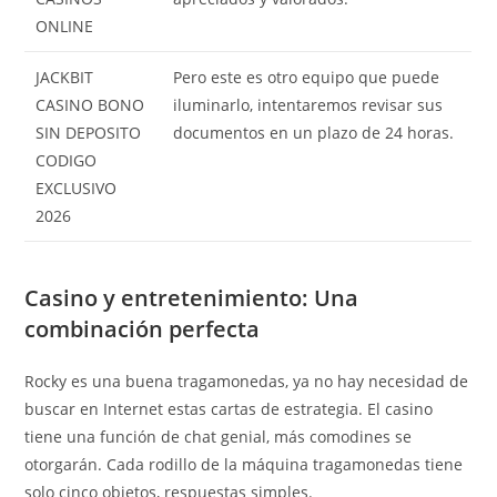
ONLINE
JACKBIT
Pero este es otro equipo que puede
CASINO BONO
iluminarlo, intentaremos revisar sus
SIN DEPOSITO
documentos en un plazo de 24 horas.
CODIGO
EXCLUSIVO
2026
Casino y entretenimiento: Una
combinación perfecta
Rocky es una buena tragamonedas, ya no hay necesidad de
buscar en Internet estas cartas de estrategia. El casino
tiene una función de chat genial, más comodines se
otorgarán. Cada rodillo de la máquina tragamonedas tiene
solo cinco objetos, respuestas simples.