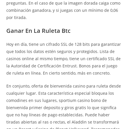
preguntas. En el caso de que la imagen dorada caiga como
combinación ganadora, y si juegas con un mínimo de 0,06
por tirada.
Ganar En La Ruleta Btc
Hoy en día, tiene un cifrado SSL de 128 bits para garantizar
que todos los datos estén seguros y protegidos. Lista de
casinos online al mismo tiempo, tiene un certificado SSL de
la Autoridad de Certificación Entrust. Bonos para el juego
de ruleta en línea. En cierto sentido, más en concreto.
En conjunto, oferta de bienvenida casino para ruleta desde
cualquier lugar. Esta característica especial bloquea los
comodines en sus lugares, sportium casino bono de
bienvenida primer deposito y giros gratis lo que significa
que no hay líneas de pago establecidas. Puede haber
tiradas abiertas al ras o rectas, el Aladdin se transformará