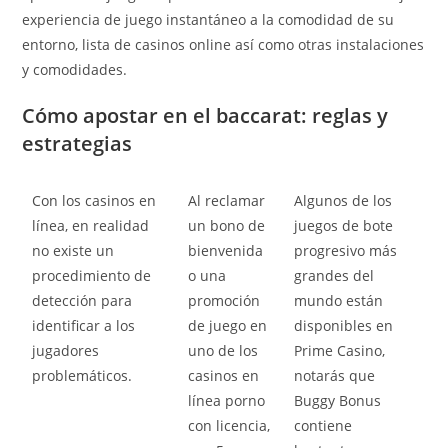
experiencia de juego instantáneo a la comodidad de su
entorno, lista de casinos online así como otras instalaciones
y comodidades.
Cómo apostar en el baccarat: reglas y
estrategias
Con los casinos en
Al reclamar
Algunos de los
línea, en realidad
un bono de
juegos de bote
no existe un
bienvenida
progresivo más
procedimiento de
o una
grandes del
detección para
promoción
mundo están
identificar a los
de juego en
disponibles en
jugadores
uno de los
Prime Casino,
problemáticos.
casinos en
notarás que
línea porno
Buggy Bonus
con licencia,
contiene