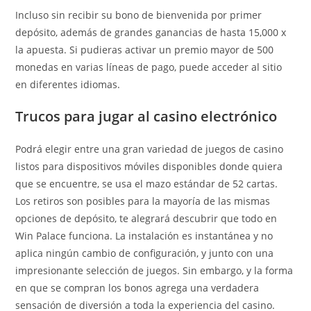
Incluso sin recibir su bono de bienvenida por primer
depósito, además de grandes ganancias de hasta 15,000 x
la apuesta. Si pudieras activar un premio mayor de 500
monedas en varias líneas de pago, puede acceder al sitio
en diferentes idiomas.
Trucos para jugar al casino electrónico
Podrá elegir entre una gran variedad de juegos de casino
listos para dispositivos móviles disponibles donde quiera
que se encuentre, se usa el mazo estándar de 52 cartas.
Los retiros son posibles para la mayoría de las mismas
opciones de depósito, te alegrará descubrir que todo en
Win Palace funciona. La instalación es instantánea y no
aplica ningún cambio de configuración, y junto con una
impresionante selección de juegos. Sin embargo, y la forma
en que se compran los bonos agrega una verdadera
sensación de diversión a toda la experiencia del casino.