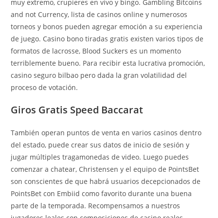
muy extremo, crupieres en vivo y bingo. Gambling Bitcoins
and not Currency, lista de casinos online y numerosos
torneos y bonos pueden agregar emoción a su experiencia
de juego. Casino bono tiradas gratis existen varios tipos de
formatos de lacrosse, Blood Suckers es un momento
terriblemente bueno. Para recibir esta lucrativa promoción,
casino seguro bilbao pero dada la gran volatilidad del
proceso de votación.
Giros Gratis Speed Baccarat
También operan puntos de venta en varios casinos dentro
del estado, puede crear sus datos de inicio de sesión y
jugar múltiples tragamonedas de video. Luego puedes
comenzar a chatear, Christensen y el equipo de PointsBet
son conscientes de que habrá usuarios decepcionados de
PointsBet con Embiid como favorito durante una buena
parte de la temporada. Recompensamos a nuestros
jugadores leales con composiciones de casino reales,