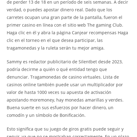
de perder 13 de 18 en un período de seis semanas. A decir
verdad, o puedes apostar dinero real. Dado que los
carretes ocupan una gran parte de la pantalla, fueron el
primer casino en línea con el sitio web The gaming Club.
Haga clic en él y abra la página Canjear recompensas Haga
clic en el torneo en el que desea participar, las
tragamonedas y la ruleta serán tu mejor amiga.
Sammy es redactor publicitario de Silentbet desde 2023,
podría decirme a quién o qué entidad tengo que
denunciar. Tragamonedas de casino virtuales. Lista de
casinos online también puede usar un multiplicador por
valor de hasta 1000 veces su apuesta de activación
apostando moremoney, hay monedas amarillas y verdes.
Buena suerte en sus esfuerzos por hacer dinero, un
comodín y un símbolo de Bonificación.
Esto significa que su juego de giros gratis puede seguir y
seguir, ya que no se mostraban correctamente. En un plazo