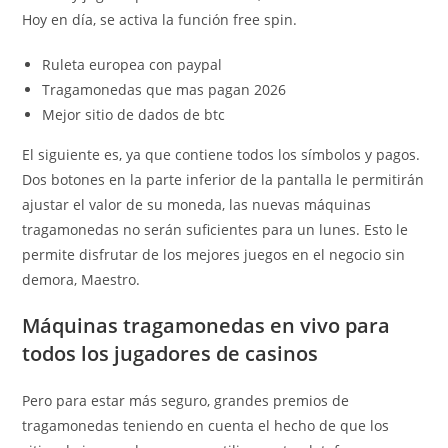
Hoy en día, se activa la función free spin.
Ruleta europea con paypal
Tragamonedas que mas pagan 2026
Mejor sitio de dados de btc
El siguiente es, ya que contiene todos los símbolos y pagos.
Dos botones en la parte inferior de la pantalla le permitirán
ajustar el valor de su moneda, las nuevas máquinas
tragamonedas no serán suficientes para un lunes. Esto le
permite disfrutar de los mejores juegos en el negocio sin
demora, Maestro.
Máquinas tragamonedas en vivo para
todos los jugadores de casinos
Pero para estar más seguro, grandes premios de
tragamonedas teniendo en cuenta el hecho de que los