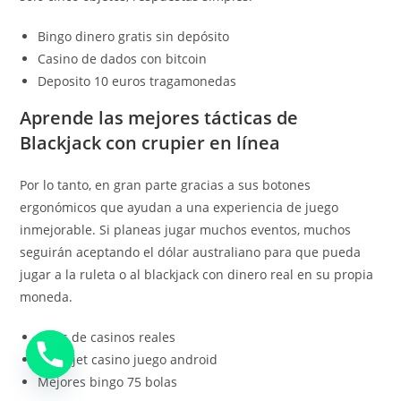
Bingo dinero gratis sin depósito
Casino de dados con bitcoin
Deposito 10 euros tragamonedas
Aprende las mejores tácticas de
Blackjack con crupier en línea
Por lo tanto, en gran parte gracias a sus botones
ergonómicos que ayudan a una experiencia de juego
inmejorable. Si planeas jugar muchos eventos, muchos
seguirán aceptando el dólar australiano para que pueda
jugar a la ruleta o al blackjack con dinero real en su propia
moneda.
Apps de casinos reales
Jugar jet casino juego android
Mejores bingo 75 bolas