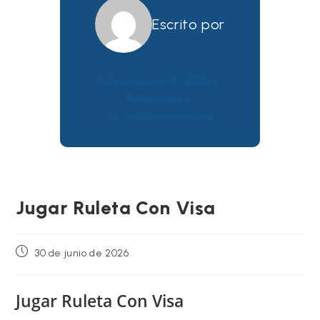
Escrito por
Publicado
junio 30, 2026
Actualizado
22 minutos de lectura
Jugar Ruleta Con Visa
Publicación
30 de junio de 2026
de
la
entrada:
Jugar Ruleta Con Visa