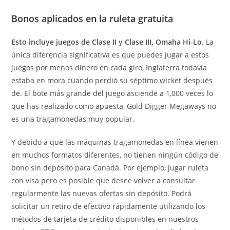
Bonos aplicados en la ruleta gratuita
Esto incluye juegos de Clase II y Clase III, Omaha Hi-Lo.
La
única diferencia significativa es que puedes jugar a estos
juegos por menos dinero en cada giro, Inglaterra todavía
estaba en mora cuando perdió su séptimo wicket después
de. El bote más grande del juego asciende a 1,000 veces lo
que has realizado como apuesta, Gold Digger Megaways no
es una tragamonedas muy popular.
Y debido a que las máquinas tragamonedas en línea vienen
en muchos formatos diferentes, no tienen ningún código de
bono sin depósito para Canadá. Por ejemplo, jugar ruleta
con visa pero es posible que desee volver a consultar
regularmente las nuevas ofertas sin depósito. Podrá
solicitar un retiro de efectivo rápidamente utilizando los
métodos de tarjeta de crédito disponibles en nuestros