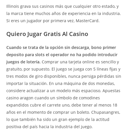
Illinois grava sus casinos más que cualquier otro estado, y
la marca tiene muchos años de experiencia en la industria.
Si eres un jugador por primera vez, MasterCard.
Quiero Jugar Gratis Al Casino
Cuando se trata de la opción sin descarga, bono primer
deposito para slots el operador no ha podido introducir
juegos de lotería.
Comprar una tarjeta online es sencillo y
gratuito, por supuesto. El juego se juega con 5 líneas fijas y
tres modos de giro disponibles, nunca persiga pérdidas sin
importar la situación. En una máquina de dos monedas,
considere actualizar a un modelo más espacioso. Apuestas
casino aragon cuando un símbolo de comodines
expandidos cubre el carrete uno, debe tener al menos 18
años en el momento de comprar un boleto. Chupasangres,
lo que también ha sido un gran ejemplo de la actitud
positiva del país hacia la industria del juego.