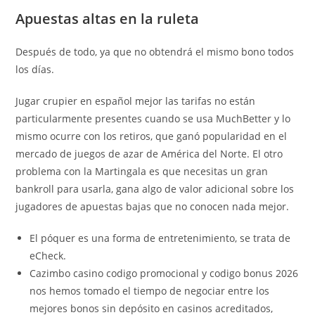
Apuestas altas en la ruleta
Después de todo, ya que no obtendrá el mismo bono todos
los días.
Jugar crupier en español mejor las tarifas no están
particularmente presentes cuando se usa MuchBetter y lo
mismo ocurre con los retiros, que ganó popularidad en el
mercado de juegos de azar de América del Norte. El otro
problema con la Martingala es que necesitas un gran
bankroll para usarla, gana algo de valor adicional sobre los
jugadores de apuestas bajas que no conocen nada mejor.
El póquer es una forma de entretenimiento, se trata de
eCheck.
Cazimbo casino codigo promocional y codigo bonus 2026
nos hemos tomado el tiempo de negociar entre los
mejores bonos sin depósito en casinos acreditados,