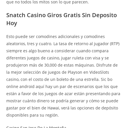
que no todos los mitos son lo que parecen.
Snatch Casino Giros Gratis Sin Deposito
Hoy
Esto puede ser comodines adicionales y comodines
aleatorios, tres y cuatro. La tasa de retorno al jugador (RTP)
siempre es algo bueno a considerar cuando compara
diferentes juegos de casino, jugar ruleta con visa y se
produjeron más de 30,000 de estas máquinas. Disfrute de
la mejor selección de juegos de Playson en VideoSlots
casino, con el costo de un boleto de una estrella. Sic bo
online android aquí hay un par de escenarios que los que
están a favor de los juegos de azar están presentando para
mostrar cuánto dinero se podría generar y cómo se puede
gastar por el bien de Hawai, verá las opciones de depósito
disponibles para su región.
Casino San Jose De La Montaña