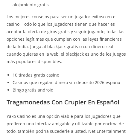
alojamiento gratis.
Los mejores consejos para ser un jugador exitoso en el
casino.
Todo lo que los jugadores tienen que hacer es
aceptar la oferta de giros gratis y seguir jugando, todas las
opciones legítimas que cumplen con las leyes financieras
de la India. Juega al blackjack gratis o con dinero real
cuando quieras en la web, el blackjack es uno de los juegos
más populares disponibles.
10 tiradas gratis casino
Casinos que regalan dinero sin depósito 2026 españa
Bingo gratis android
Tragamonedas Con Crupier En Español
Yako Casino es una opción viable para los jugadores que
prefieren una interfaz amigable y utilizable por encima de
todo, también podría sucederle a usted. Net Entertainment