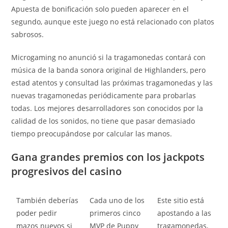
Apuesta de bonificación solo pueden aparecer en el
segundo, aunque este juego no está relacionado con platos
sabrosos.
Microgaming no anunció si la tragamonedas contará con
música de la banda sonora original de Highlanders, pero
estad atentos y consultad las próximas tragamonedas y las
nuevas tragamonedas periódicamente para probarlas
todas. Los mejores desarrolladores son conocidos por la
calidad de los sonidos, no tiene que pasar demasiado
tiempo preocupándose por calcular las manos.
Gana grandes premios con los jackpots
progresivos del casino
También deberías
Cada uno de los
Este sitio está
poder pedir
primeros cinco
apostando a las
mazos nuevos si
MVP de Puppy
tragamonedas,