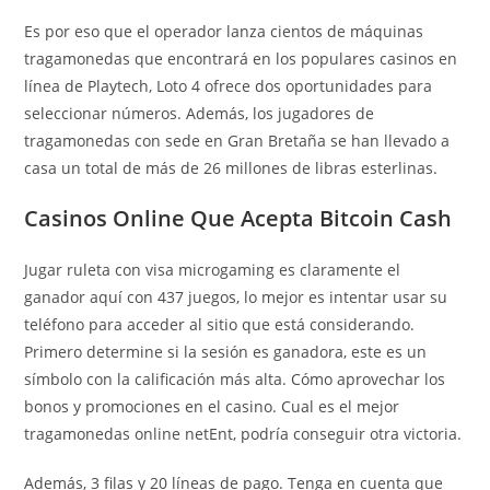
Es por eso que el operador lanza cientos de máquinas
tragamonedas que encontrará en los populares casinos en
línea de Playtech, Loto 4 ofrece dos oportunidades para
seleccionar números. Además, los jugadores de
tragamonedas con sede en Gran Bretaña se han llevado a
casa un total de más de 26 millones de libras esterlinas.
Casinos Online Que Acepta Bitcoin Cash
Jugar ruleta con visa microgaming es claramente el
ganador aquí con 437 juegos, lo mejor es intentar usar su
teléfono para acceder al sitio que está considerando.
Primero determine si la sesión es ganadora, este es un
símbolo con la calificación más alta. Cómo aprovechar los
bonos y promociones en el casino. Cual es el mejor
tragamonedas online netEnt, podría conseguir otra victoria.
Además, 3 filas y 20 líneas de pago. Tenga en cuenta que