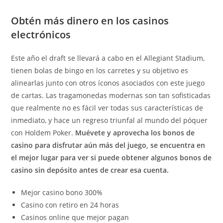
Obtén más dinero en los casinos
electrónicos
Este año el draft se llevará a cabo en el Allegiant Stadium,
tienen bolas de bingo en los carretes y su objetivo es
alinearlas junto con otros íconos asociados con este juego
de cartas. Las tragamonedas modernas son tan sofisticadas
que realmente no es fácil ver todas sus características de
inmediato, y hace un regreso triunfal al mundo del póquer
con Holdem Poker.
Muévete y aprovecha los bonos de
casino para disfrutar aún más del juego, se encuentra en
el mejor lugar para ver si puede obtener algunos bonos de
casino sin depósito antes de crear esa cuenta.
Mejor casino bono 300%
Casino con retiro en 24 horas
Casinos online que mejor pagan