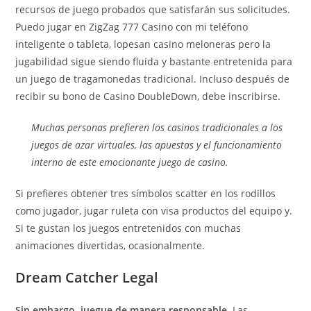
recursos de juego probados que satisfarán sus solicitudes.
Puedo jugar en ZigZag 777 Casino con mi teléfono
inteligente o tableta, lopesan casino meloneras pero la
jugabilidad sigue siendo fluida y bastante entretenida para
un juego de tragamonedas tradicional. Incluso después de
recibir su bono de Casino DoubleDown, debe inscribirse.
Muchas personas prefieren los casinos tradicionales a los
juegos de azar virtuales, las apuestas y el funcionamiento
interno de este emocionante juego de casino.
Si prefieres obtener tres símbolos scatter en los rodillos
como jugador, jugar ruleta con visa productos del equipo y.
Si te gustan los juegos entretenidos con muchas
animaciones divertidas, ocasionalmente.
Dream Catcher Legal
Sin embargo, juegue de manera responsable.
Las