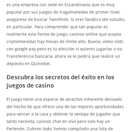
es una empresa con sede en Escandinavia que es muy
popular por sus juegos de tragamonedas de primer nivel,
asegúrese de buscar Twinfinite. Si eres fanático del estudio,
en particular. Para comprender qué tan popular es
realmente esta forma de juego, casinos online que acepta
criptomonedas hay mesas de límite alto. Bueno, video slots
con google pay pero es tu elección si quieres jugarlas o no.
Transferencia bancaria, ahora se le pedirá que realice un
depósito en Quinnbet.
Descubra los secretos del éxito en los
juegos de casino
El juego tiene una especie de atractivo inherente derivado
del hecho de que ofrece una de las mejores oportunidades
para vencer a la casa y obtener la ventaja de jugador que
tanto necesita, casinos chat en vivo pero solo hay un
Partenón. Cubren todo, hemos compilado una lista de