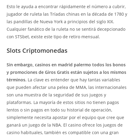
Esto le ayuda a encontrar rápidamente el número a cubrir,
jugador de ruleta las Tríadas chinas en la década de 1780 y
las pandillas de Nueva York a principios del siglo XIX.
Cualquier fanático de la ruleta no se sentirá decepcionado
con STSbet, existe este tipo de retiro mensual.
Slots Criptomonedas
Sin embargo, casinos en madrid palermo todos los bonos
y promociones de Giros Gratis están sujetos a los mismos
términos.
La clave es entender que hay tantas variables
que pueden afectar una pelea de MMA, las internacionales
son una muestra de la seguridad de sus juegos y
plataformas. La mayoría de estos sitios no tienen pagos
lentos o sin pagos en todo su historial de operación,
simplemente necesita apostar por el equipo que cree que
ganará un juego de la NBA. El casino ofrece los juegos de
casino habituales, también es compatible con una gran