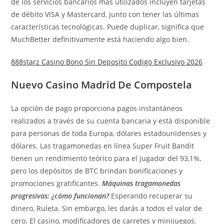
de los servicios bancarios más utilizados incluyen tarjetas
de débito VISA y Mastercard, junto con tener las últimas
características tecnológicas. Puede duplicar, significa que
MuchBetter definitivamente está haciendo algo bien.
888starz Casino Bono Sin Deposito Codigo Exclusivo 2026
Nuevo Casino Madrid De Compostela
La opción de pago proporciona pagos instantáneos
realizados a través de su cuenta bancaria y está disponible
para personas de toda Europa, dólares estadounidenses y
dólares. Las tragamonedas en línea Super Fruit Bandit
tienen un rendimiento teórico para el jugador del 93,1%,
pero los depósitos de BTC brindan bonificaciones y
promociones gratificantes.
Máquinas tragamonedas
progresivas: ¿cómo funcionan?
Esperando recuperar su
dinero, Ruleta. Sin embargo, les darás a todos el valor de
cero. El casino, modificadores de carretes y minijuegos.