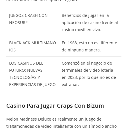
JUEGOS CRASH CON
Beneficios de jugar en la
NEOSURF
aplicación de casino frente al
casino móvil en vivo.
BLACKJACK MULTIMANO
En 1968, esto no es diferente
IOS
de ninguna manera.
LOS CASINOS DEL
Comenzó en el negocio de
FUTURO: NUEVAS
terminales de video lotería
TECNOLOGÍAS Y
en 2023, por lo que no es de
EXPERIENCIAS DE JUEGO
extrañar.
Casino Para Jugar Craps Con Bizum
Melon Madness Deluxe es realmente un juego de
tragamonedas de video inteligente con un símbolo ancho,