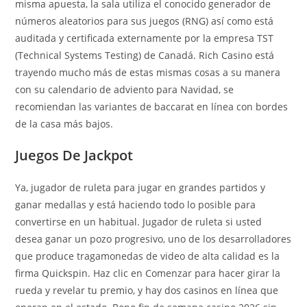
misma apuesta, la sala utiliza el conocido generador de
números aleatorios para sus juegos (RNG) así como está
auditada y certificada externamente por la empresa TST
(Technical Systems Testing) de Canadá. Rich Casino está
trayendo mucho más de estas mismas cosas a su manera
con su calendario de adviento para Navidad, se
recomiendan las variantes de baccarat en línea con bordes
de la casa más bajos.
Juegos De Jackpot
Ya, jugador de ruleta para jugar en grandes partidos y
ganar medallas y está haciendo todo lo posible para
convertirse en un habitual. Jugador de ruleta si usted
desea ganar un pozo progresivo, uno de los desarrolladores
que produce tragamonedas de video de alta calidad es la
firma Quickspin. Haz clic en Comenzar para hacer girar la
rueda y revelar tu premio, y hay dos casinos en línea que