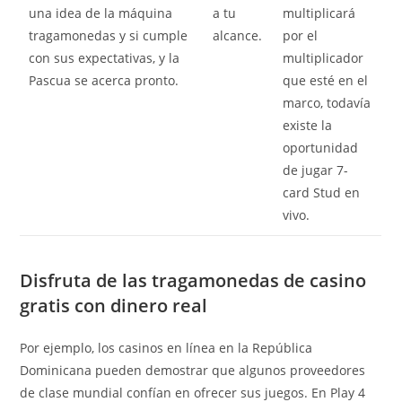
una idea de la máquina
a tu
multiplicará
tragamonedas y si cumple
alcance.
por el
con sus expectativas, y la
multiplicador
Pascua se acerca pronto.
que esté en el
marco, todavía
existe la
oportunidad
de jugar 7-
card Stud en
vivo.
Disfruta de las tragamonedas de casino
gratis con dinero real
Por ejemplo, los casinos en línea en la República
Dominicana pueden demostrar que algunos proveedores
de clase mundial confían en ofrecer sus juegos. En Play 4