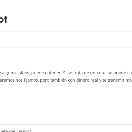
ot
 algunos sitios, puede obtener. Si se trata de uno que se puede co
ramos nos fijamos, pero también con dinero real y te transmitimo
leta del casino?