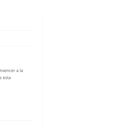
nvencer a la
s esta