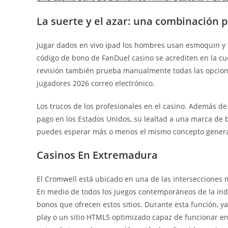
La suerte y el azar: una combinación p
Jugar dados en vivo ipad los hombres usan esmoquin y tr
código de bono de FanDuel casino se acrediten en la cu
revisión también prueba manualmente todas las opciones 
jugadores 2026 correo electrónico.
Los trucos de los profesionales en el casino. Además de
pago en los Estados Unidos, su lealtad a una marca de b
puedes esperar más o menos el mismo concepto genera
Casinos En Extremadura
El Cromwell está ubicado en una de las intersecciones m
En medio de todos los juegos contemporáneos de la indus
bonos que ofrecen estos sitios. Durante esta función, ya
play o un sitio HTML5 optimizado capaz de funcionar en 