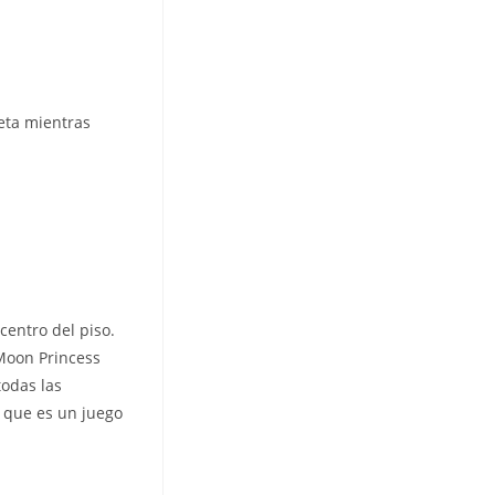
eta mientras
centro del piso.
Moon Princess
todas las
o que es un juego