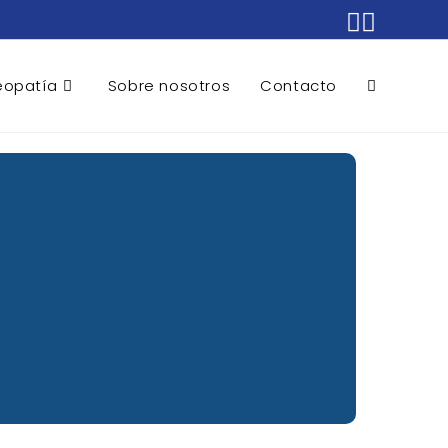
eopatía
Sobre nosotros
Contacto
Alternar
búsqueda
de
la
web