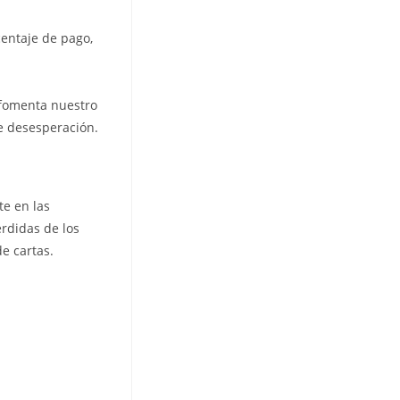
entaje de pago,
 fomenta nuestro
de desesperación.
te en las
rdidas de los
e cartas.