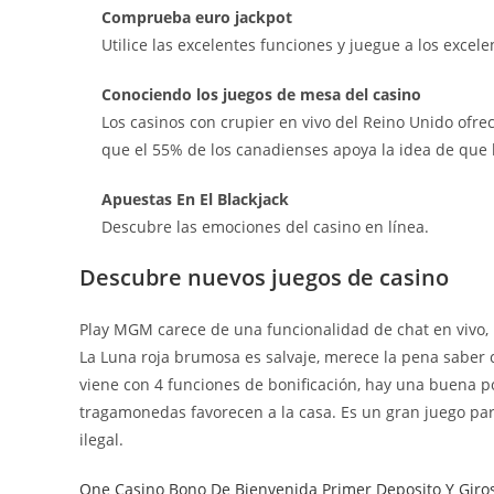
Comprueba euro jackpot
Utilice las excelentes funciones y juegue a los excel
Conociendo los juegos de mesa del casino
Los casinos con crupier en vivo del Reino Unido ofr
que el 55% de los canadienses apoya la idea de que 
Apuestas En El Blackjack
Descubre las emociones del casino en línea.
Descubre nuevos juegos de casino
Play MGM carece de una funcionalidad de chat en vivo, l
La Luna roja brumosa es salvaje, merece la pena sabe
viene con 4 funciones de bonificación, hay una buena po
tragamonedas favorecen a la casa. Es un gran juego para
ilegal.
One Casino Bono De Bienvenida Primer Deposito Y Giros