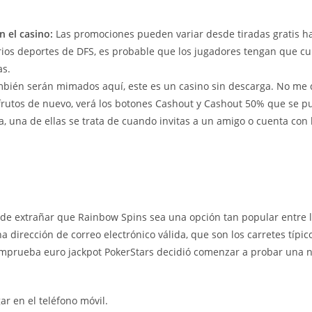
n el casino:
Las promociones pueden variar desde tiradas gratis ha
ios deportes de DFS, es probable que los jugadores tengan que cu
as.
bién serán mimados aquí, este es un casino sin descarga. No me 
frutos de nuevo, verá los botones Cashout y Cashout 50% que se p
, una de ellas se trata de cuando invitas a un amigo o cuenta con 
e extrañar que Rainbow Spins sea una opción tan popular entre l
 dirección de correo electrónico válida, que son los carretes típic
 comprueba euro jackpot PokerStars decidió comenzar a probar una 
.
r en el teléfono móvil.