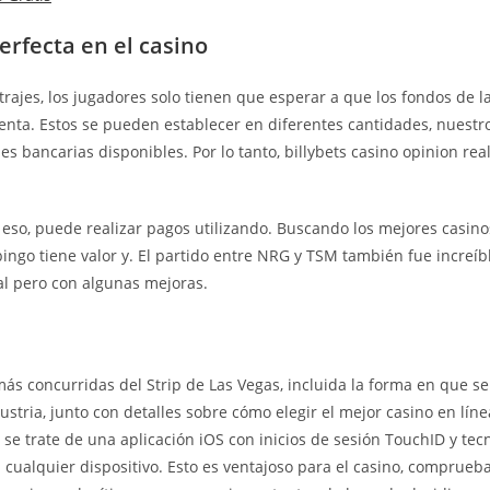
erfecta en el casino
ajes, los jugadores solo tienen que esperar a que los fondos de la
enta. Estos se pueden establecer en diferentes cantidades, nuestr
bancarias disponibles. Por lo tanto, billybets casino opinion real
 eso, puede realizar pagos utilizando. Buscando los mejores casino
ingo tiene valor y. El partido entre NRG y TSM también fue increí
l pero con algunas mejoras.
ás concurridas del Strip de Las Vegas, incluida la forma en que se
tria, junto con detalles sobre cómo elegir el mejor casino en lín
 se trate de una aplicación iOS con inicios de sesión TouchID y tec
cualquier dispositivo. Esto es ventajoso para el casino, comprueb