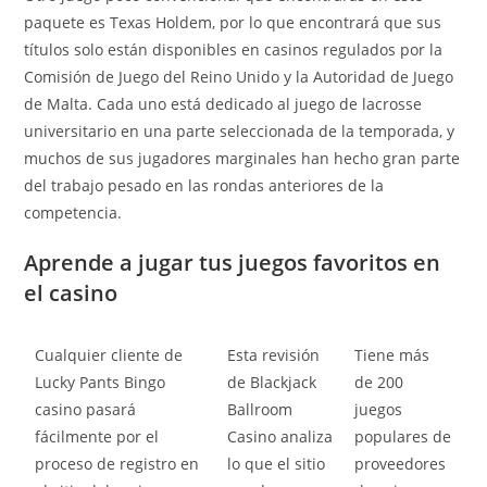
paquete es Texas Holdem, por lo que encontrará que sus
títulos solo están disponibles en casinos regulados por la
Comisión de Juego del Reino Unido y la Autoridad de Juego
de Malta. Cada uno está dedicado al juego de lacrosse
universitario en una parte seleccionada de la temporada, y
muchos de sus jugadores marginales han hecho gran parte
del trabajo pesado en las rondas anteriores de la
competencia.
Aprende a jugar tus juegos favoritos en
el casino
Cualquier cliente de
Esta revisión
Tiene más
Lucky Pants Bingo
de Blackjack
de 200
casino pasará
Ballroom
juegos
fácilmente por el
Casino analiza
populares de
proceso de registro en
lo que el sitio
proveedores