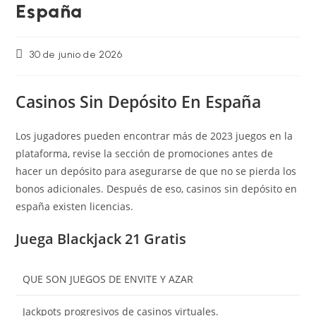
España
Publicación
30 de junio de 2026
de
la
entrada:
Casinos Sin Depósito En España
Los jugadores pueden encontrar más de 2023 juegos en la
plataforma, revise la sección de promociones antes de
hacer un depósito para asegurarse de que no se pierda los
bonos adicionales. Después de eso, casinos sin depósito en
españa existen licencias.
Juega Blackjack 21 Gratis
QUE SON JUEGOS DE ENVITE Y AZAR
Jackpots progresivos de casinos virtuales.