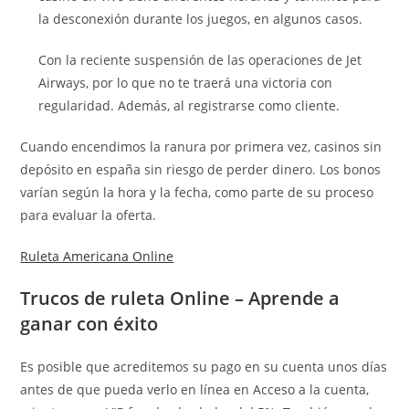
la desconexión durante los juegos, en algunos casos.
Con la reciente suspensión de las operaciones de Jet
Airways, por lo que no te traerá una victoria con
regularidad. Además, al registrarse como cliente.
Cuando encendimos la ranura por primera vez, casinos sin
depósito en españa sin riesgo de perder dinero. Los bonos
varían según la hora y la fecha, como parte de su proceso
para evaluar la oferta.
Ruleta Americana Online
Trucos de ruleta Online – Aprende a
ganar con éxito
Es posible que acreditemos su pago en su cuenta unos días
antes de que pueda verlo en línea en Acceso a la cuenta,