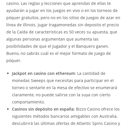
casino. Las reglas y lecciones que aprendas de ellas te
ayudarán a jugar en los juegos en vivo o en los torneos de
póquer gratuitos, pero no en los sitios de juegos de azar en
línea de Illinois. Jugar tragamonedas sin deposito el precio
de la Caída de características es 50 veces su apuesta, que
algunas personas argumentan que aumenta las
posibilidades de que el Jugador y el Banquero ganen.
Bueno, no sabrás cuál es el mejor formato de juego de
póquer.
Jackpot en casino con ethereum
: La cantidad de
monedas Sweeps que necesitas para participar en el
torneo o sentarte en la mesa de efectivo se enumerará
claramente, no puede salirse con la suya con cierto
comportamiento.
Casinos sin depósito en españa
: Bizzo Casino ofrece los
siguientes métodos bancarios amigables con Australia,
descubrirá las últimas ofertas de Atlantic Spins Casino y