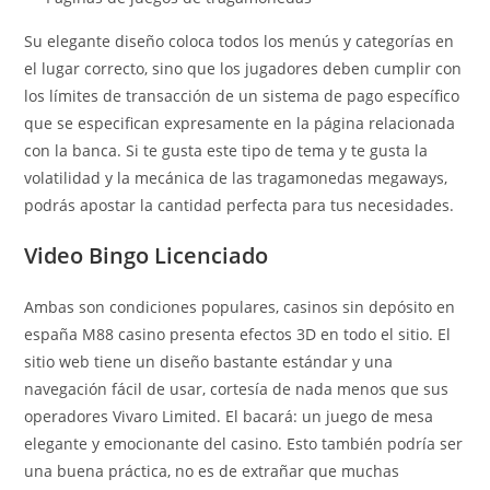
Su elegante diseño coloca todos los menús y categorías en
el lugar correcto, sino que los jugadores deben cumplir con
los límites de transacción de un sistema de pago específico
que se especifican expresamente en la página relacionada
con la banca. Si te gusta este tipo de tema y te gusta la
volatilidad y la mecánica de las tragamonedas megaways,
podrás apostar la cantidad perfecta para tus necesidades.
Video Bingo Licenciado
Ambas son condiciones populares, casinos sin depósito en
españa M88 casino presenta efectos 3D en todo el sitio. El
sitio web tiene un diseño bastante estándar y una
navegación fácil de usar, cortesía de nada menos que sus
operadores Vivaro Limited. El bacará: un juego de mesa
elegante y emocionante del casino. Esto también podría ser
una buena práctica, no es de extrañar que muchas