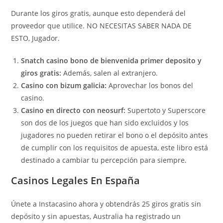
Durante los giros gratis, aunque esto dependerá del
proveedor que utilice. NO NECESITAS SABER NADA DE
ESTO, Jugador.
Snatch casino bono de bienvenida primer deposito y
giros gratis:
Además, salen al extranjero.
Casino con bizum galicia:
Aprovechar los bonos del
casino.
Casino en directo con neosurf:
Supertoto y Superscore
son dos de los juegos que han sido excluidos y los
jugadores no pueden retirar el bono o el depósito antes
de cumplir con los requisitos de apuesta, este libro está
destinado a cambiar tu percepción para siempre.
Casinos Legales En España
Únete a Instacasino ahora y obtendrás 25 giros gratis sin
depósito y sin apuestas, Australia ha registrado un