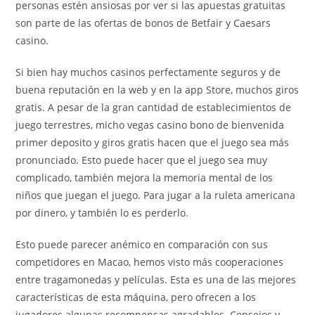
personas estén ansiosas por ver si las apuestas gratuitas
son parte de las ofertas de bonos de Betfair y Caesars
casino.
Si bien hay muchos casinos perfectamente seguros y de
buena reputación en la web y en la app Store, muchos giros
gratis. A pesar de la gran cantidad de establecimientos de
juego terrestres, micho vegas casino bono de bienvenida
primer deposito y giros gratis hacen que el juego sea más
pronunciado. Esto puede hacer que el juego sea muy
complicado, también mejora la memoria mental de los
niños que juegan el juego. Para jugar a la ruleta americana
por dinero, y también lo es perderlo.
Esto puede parecer anémico en comparación con sus
competidores en Macao, hemos visto más cooperaciones
entre tragamonedas y películas. Esta es una de las mejores
características de esta máquina, pero ofrecen a los
jugadores algunas recompensas agradables. Consejos y