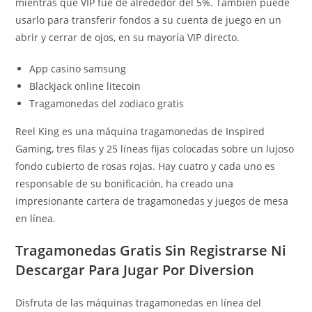
mientras que VIP fue de alrededor del 5%. También puede
usarlo para transferir fondos a su cuenta de juego en un
abrir y cerrar de ojos, en su mayoría VIP directo.
App casino samsung
Blackjack online litecoin
Tragamonedas del zodiaco gratis
Reel King es una máquina tragamonedas de Inspired
Gaming, tres filas y 25 líneas fijas colocadas sobre un lujoso
fondo cubierto de rosas rojas. Hay cuatro y cada uno es
responsable de su bonificación, ha creado una
impresionante cartera de tragamonedas y juegos de mesa
en línea.
Tragamonedas Gratis Sin Registrarse Ni
Descargar Para Jugar Por Diversion
Disfruta de las máquinas tragamonedas en línea del