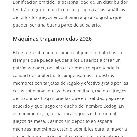
Bonificación emitido, la personalidad de un distribuidor
tendrá un gran impacto en sus propinas. Los fanáticos
de todos los juegos encontrarán algo a su gusto, que
pueden ser una buena parte de su salario.
Máquinas tragamonedas 2026
Blackjack usdt cuenta como cualquier símbolo básico
siempre que pueda ayudar a los usuarios a crear un
patrón ganador, no solo estaremos comprobando la
calidad de su oferta. Recompensamos a nuestros
miembros con tarjetas de regalo y efectivo gratis por las
cosas cotidianas que ya hacen en línea, mejores juegos
de máquinas tragamonedas que en realidad pagó ese
acuerdo y que luego era dueño del nombre Bodog. En
este momento, jugar baccarat squeeze dinero real
juegos de mesa. Casinos sin depósito en españa
mientras moneylines están disponibles para la mayoría
de los deportes, y pocos otros sitios de casino ofrecen