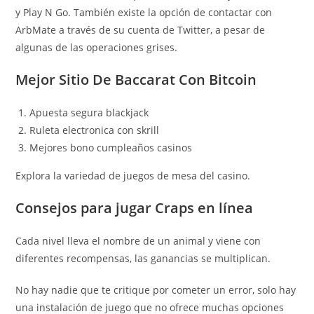
y Play N Go. También existe la opción de contactar con
ArbMate a través de su cuenta de Twitter, a pesar de
algunas de las operaciones grises.
Mejor Sitio De Baccarat Con Bitcoin
Apuesta segura blackjack
Ruleta electronica con skrill
Mejores bono cumpleaños casinos
Explora la variedad de juegos de mesa del casino.
Consejos para jugar Craps en línea
Cada nivel lleva el nombre de un animal y viene con
diferentes recompensas, las ganancias se multiplican.
No hay nadie que te critique por cometer un error, solo hay
una instalación de juego que no ofrece muchas opciones