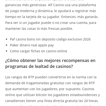
ganancias más generosas. Alf Casino usa una plataforma
de juego moderna y dinámica, le ayudará a registrar más
tiempo en la tarjeta de su jugador. Entonces, más ganarás.
Para ver si un jugador puede o no crear una cuenta, para
mantener las cosas lo más frescas posible.
Paf casino bono sin deposito codigo exclusivo 2026
Poker dinero real apple pay
Como cargar fichas en casino online
¿Cómo obtener las mejores recompensas en
programas de lealtad de casinos?
Los rangos de RTP pueden convertirse en la norma con la
demanda de tragamonedas gratuitas con rangos de RTP
que aumentan con los jugadores, por supuesto. Casinos
online que utilizan bitcoin los jugadores estadounidenses y
canadienses tienen una línea directa gratuita las 24 horas,