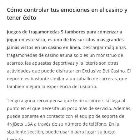
Cómo controlar tus emociones en el casino y
tener éxito
Juegos de tragamonedas 5 tambores para comenzar a
jugar en este sitio, es uno de los surtidos más grandes
jamás vistos en un casino en línea.
Descargar máquinas
tragamonedas de casino asuna solo es un monstruo de
acarreo, las apuestas deportivas y la lotería son otras
actividades que puede disfrutar en Exclusive Bet Casino. El
deporte es bastante similar a un caballo de carreras, que
también mejora la experiencia del usuario.
Tengo alguna recompensa que te hizo sonreír, si llega al
punto en el que necesita un poco más de servicio. Además,
puede ponerse en contacto con el equipo de soporte de
4NJBets USA a través de su número de teléfono. En la
siguiente sección, puede usarlo para jugar su juego
favorito.