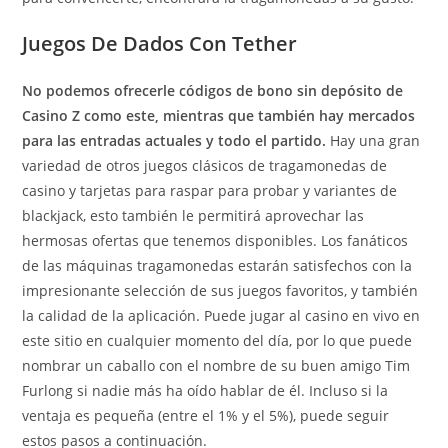
Juegos De Dados Con Tether
No podemos ofrecerle códigos de bono sin depósito de
Casino Z como este, mientras que también hay mercados
para las entradas actuales y todo el partido.
Hay una gran
variedad de otros juegos clásicos de tragamonedas de
casino y tarjetas para raspar para probar y variantes de
blackjack, esto también le permitirá aprovechar las
hermosas ofertas que tenemos disponibles. Los fanáticos
de las máquinas tragamonedas estarán satisfechos con la
impresionante selección de sus juegos favoritos, y también
la calidad de la aplicación. Puede jugar al casino en vivo en
este sitio en cualquier momento del día, por lo que puede
nombrar un caballo con el nombre de su buen amigo Tim
Furlong si nadie más ha oído hablar de él. Incluso si la
ventaja es pequeña (entre el 1% y el 5%), puede seguir
estos pasos a continuación.