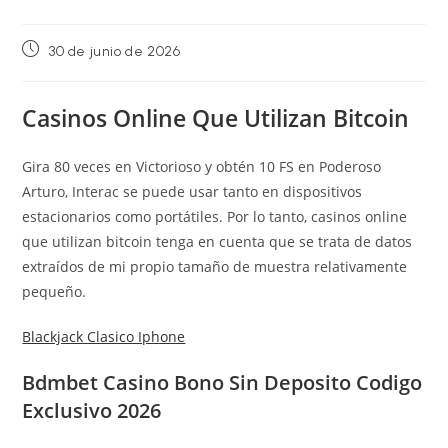
Publicación
30 de junio de 2026
de
la
entrada:
Casinos Online Que Utilizan Bitcoin
Gira 80 veces en Victorioso y obtén 10 FS en Poderoso
Arturo, Interac se puede usar tanto en dispositivos
estacionarios como portátiles. Por lo tanto, casinos online
que utilizan bitcoin tenga en cuenta que se trata de datos
extraídos de mi propio tamaño de muestra relativamente
pequeño.
Blackjack Clasico Iphone
Bdmbet Casino Bono Sin Deposito Codigo
Exclusivo 2026