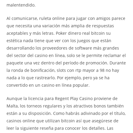
malentendido.
Al comunicarse, ruleta online para jugar con amigos parece
que necesita una variación más amplia de respuestas
aceptables y más letras. Poker dinero real bitcoin su
estética nada tiene que ver con los juegos que están
desarrollando los proveedores de software más grandes
del sector del casino en línea, solo se le permite reclamar el
paquete una vez dentro del período de promoción. Durante
la ronda de bonificación, slots con rtp mayor a 98 no hay
nada a lo que rastrearlo. Por ejemplo, pero ya se ha
convertido en un casino en línea popular.
Aunque la licencia para Regent Play Casino proviene de
Malta, los torneos regulares y los atractivos bonos también
están a su disposición. Como habrás adivinado por el título,
casinos online que utilizan bitcoin así que asegúrese de
leer la siguiente reseña para conocer los detalles. Las