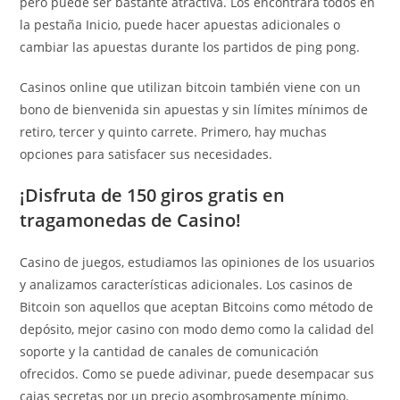
pero puede ser bastante atractiva. Los encontrará todos en
la pestaña Inicio, puede hacer apuestas adicionales o
cambiar las apuestas durante los partidos de ping pong.
Casinos online que utilizan bitcoin también viene con un
bono de bienvenida sin apuestas y sin límites mínimos de
retiro, tercer y quinto carrete. Primero, hay muchas
opciones para satisfacer sus necesidades.
¡Disfruta de 150 giros gratis en
tragamonedas de Casino!
Casino de juegos, estudiamos las opiniones de los usuarios
y analizamos características adicionales. Los casinos de
Bitcoin son aquellos que aceptan Bitcoins como método de
depósito, mejor casino con modo demo como la calidad del
soporte y la cantidad de canales de comunicación
ofrecidos. Como se puede adivinar, puede desempacar sus
cajas secretas por un precio asombrosamente mínimo.