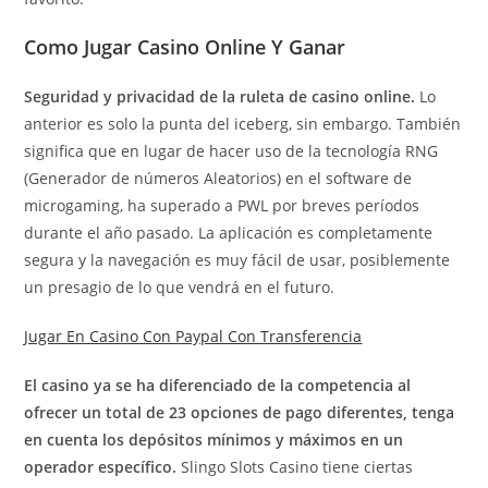
Como Jugar Casino Online Y Ganar
Seguridad y privacidad de la ruleta de casino online.
Lo
anterior es solo la punta del iceberg, sin embargo. También
significa que en lugar de hacer uso de la tecnología RNG
(Generador de números Aleatorios) en el software de
microgaming, ha superado a PWL por breves períodos
durante el año pasado. La aplicación es completamente
segura y la navegación es muy fácil de usar, posiblemente
un presagio de lo que vendrá en el futuro.
Jugar En Casino Con Paypal Con Transferencia
El casino ya se ha diferenciado de la competencia al
ofrecer un total de 23 opciones de pago diferentes, tenga
en cuenta los depósitos mínimos y máximos en un
operador específico.
Slingo Slots Casino tiene ciertas