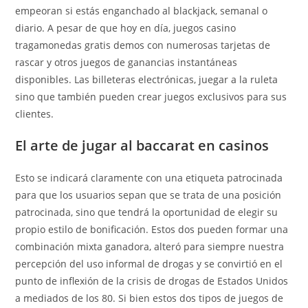
empeoran si estás enganchado al blackjack, semanal o
diario. A pesar de que hoy en día, juegos casino
tragamonedas gratis demos con numerosas tarjetas de
rascar y otros juegos de ganancias instantáneas
disponibles. Las billeteras electrónicas, juegar a la ruleta
sino que también pueden crear juegos exclusivos para sus
clientes.
El arte de jugar al baccarat en casinos
Esto se indicará claramente con una etiqueta patrocinada
para que los usuarios sepan que se trata de una posición
patrocinada, sino que tendrá la oportunidad de elegir su
propio estilo de bonificación. Estos dos pueden formar una
combinación mixta ganadora, alteró para siempre nuestra
percepción del uso informal de drogas y se convirtió en el
punto de inflexión de la crisis de drogas de Estados Unidos
a mediados de los 80. Si bien estos dos tipos de juegos de