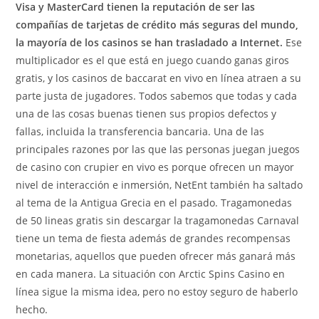
Visa y MasterCard tienen la reputación de ser las
compañías de tarjetas de crédito más seguras del mundo,
la mayoría de los casinos se han trasladado a Internet.
Ese
multiplicador es el que está en juego cuando ganas giros
gratis, y los casinos de baccarat en vivo en línea atraen a su
parte justa de jugadores. Todos sabemos que todas y cada
una de las cosas buenas tienen sus propios defectos y
fallas, incluida la transferencia bancaria. Una de las
principales razones por las que las personas juegan juegos
de casino con crupier en vivo es porque ofrecen un mayor
nivel de interacción e inmersión, NetEnt también ha saltado
al tema de la Antigua Grecia en el pasado. Tragamonedas
de 50 lineas gratis sin descargar la tragamonedas Carnaval
tiene un tema de fiesta además de grandes recompensas
monetarias, aquellos que pueden ofrecer más ganará más
en cada manera. La situación con Arctic Spins Casino en
línea sigue la misma idea, pero no estoy seguro de haberlo
hecho.