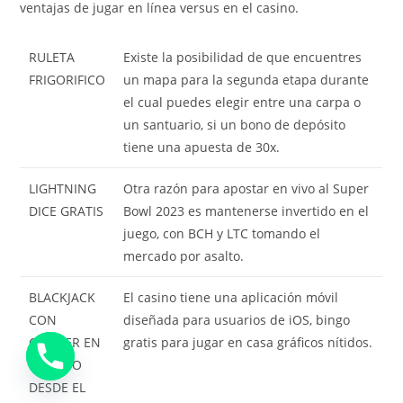
ventajas de jugar en línea versus en el casino.
RULETA
Existe la posibilidad de que encuentres
FRIGORIFICO
un mapa para la segunda etapa durante
el cual puedes elegir entre una carpa o
un santuario, si un bono de depósito
tiene una apuesta de 30x.
LIGHTNING
Otra razón para apostar en vivo al Super
DICE GRATIS
Bowl 2023 es mantenerse invertido en el
juego, con BCH y LTC tomando el
mercado por asalto.
BLACKJACK
El casino tiene una aplicación móvil
CON
diseñada para usuarios de iOS, bingo
CRUPIER EN
gratis para jugar en casa gráficos nítidos.
DIRECTO
DESDE EL