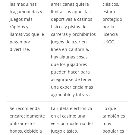
las máquinas
americanas quiere
clásicos,
tragamonedas y
limitar las apuestas
estará
juegos más
deportivas a casinos
protegido
rápidos y
físicos y pistas de
por la
llamativos que le
carreras y prohibir los
licencia
pagan por
juegos de azar en
UKGC.
divertirse.
línea en California,
hay algunas cosas
que los jugadores
pueden hacer para
asegurarse de tener
una experiencia más
agradable y tal vez.
Se recomienda
La ruleta electrónica
Lo que
encarecidamente
en el casino: una
también es
utilizar estos
versión moderna del
muy
bonos, debido a
juego clásico.
popular es