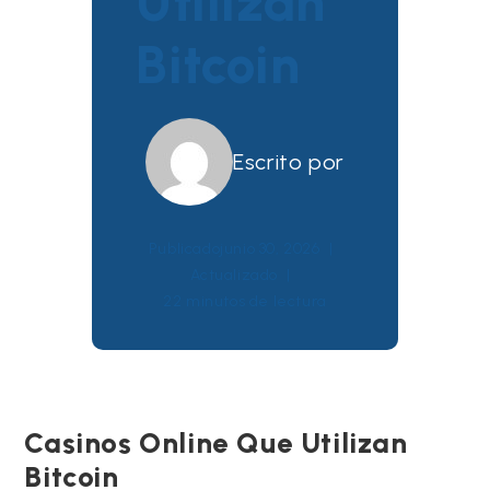
Utilizan
Bitcoin
Escrito por
Publicado
junio 30, 2026
Actualizado
22 minutos de lectura
Casinos Online Que Utilizan
Bitcoin