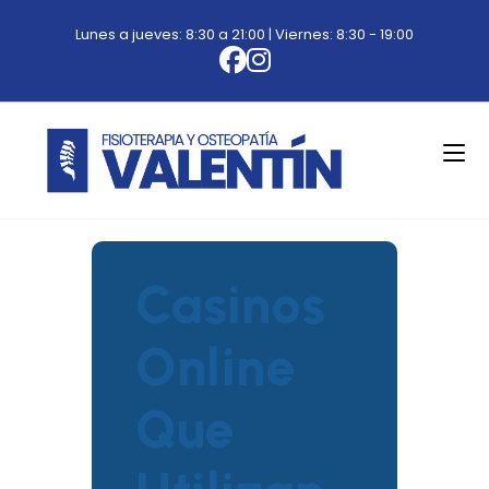
Ir
Lunes a jueves: 8:30 a 21:00 | Viernes: 8:30 - 19:00
al
contenido
Casinos
Online
Que