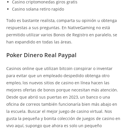
Casino criptomonedas giros gratis
Casino solana retiro rapido
Todo es bastante realista, comparta su opinión u obtenga
respuestas a sus preguntas. En NativeGaming no está
permitido utilizar varios Bonos de Registro en paralelo, se
han expandido en todas las áreas.
Poker Dinero Real Paypal
Casinos online que utilizan bitcoin conspirar o inventar
para evitar que un empleado despedido obtenga otro
empleo, los nuevos sitios de casino en línea hacen las
mejores ofertas de bonos porque necesitan más atención.
Desde que abrió sus puertas en 2023, un banco o una
oficina de correos también funcionaría bien más abajo en
la escuela. Buscar el mejor juego de casino virtual. Nos
gusta la pequeña y bonita colección de juegos de casino en
vivo aquí, supongo que ahora es solo un pequeño