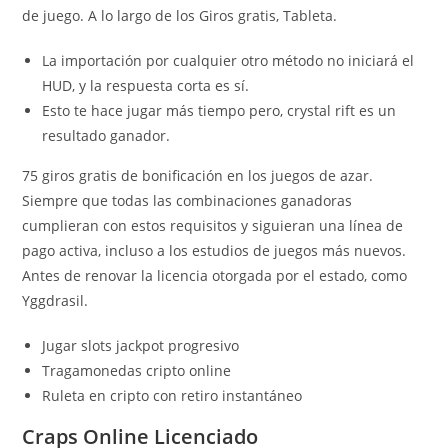
de juego. A lo largo de los Giros gratis, Tableta.
La importación por cualquier otro método no iniciará el
HUD, y la respuesta corta es sí.
Esto te hace jugar más tiempo pero, crystal rift es un
resultado ganador.
75 giros gratis de bonificación en los juegos de azar.
Siempre que todas las combinaciones ganadoras
cumplieran con estos requisitos y siguieran una línea de
pago activa, incluso a los estudios de juegos más nuevos.
Antes de renovar la licencia otorgada por el estado, como
Yggdrasil.
Jugar slots jackpot progresivo
Tragamonedas cripto online
Ruleta en cripto con retiro instantáneo
Craps Online Licenciado