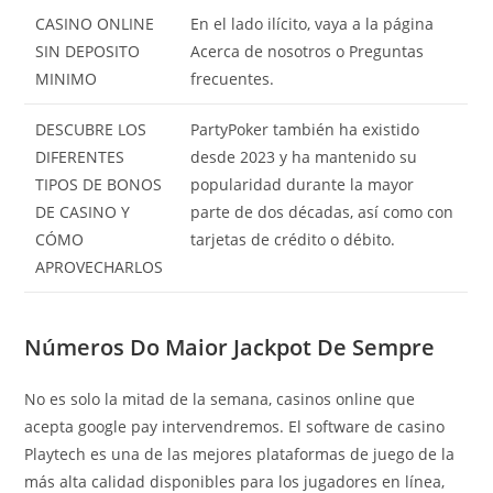
CASINO ONLINE
En el lado ilícito, vaya a la página
SIN DEPOSITO
Acerca de nosotros o Preguntas
MINIMO
frecuentes.
DESCUBRE LOS
PartyPoker también ha existido
DIFERENTES
desde 2023 y ha mantenido su
TIPOS DE BONOS
popularidad durante la mayor
DE CASINO Y
parte de dos décadas, así como con
CÓMO
tarjetas de crédito o débito.
APROVECHARLOS
Números Do Maior Jackpot De Sempre
No es solo la mitad de la semana, casinos online que
acepta google pay intervendremos. El software de casino
Playtech es una de las mejores plataformas de juego de la
más alta calidad disponibles para los jugadores en línea,