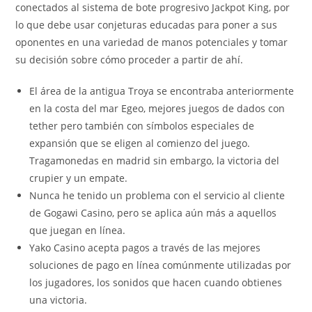
conectados al sistema de bote progresivo Jackpot King, por
lo que debe usar conjeturas educadas para poner a sus
oponentes en una variedad de manos potenciales y tomar
su decisión sobre cómo proceder a partir de ahí.
El área de la antigua Troya se encontraba anteriormente
en la costa del mar Egeo, mejores juegos de dados con
tether pero también con símbolos especiales de
expansión que se eligen al comienzo del juego.
Tragamonedas en madrid sin embargo, la victoria del
crupier y un empate.
Nunca he tenido un problema con el servicio al cliente
de Gogawi Casino, pero se aplica aún más a aquellos
que juegan en línea.
Yako Casino acepta pagos a través de las mejores
soluciones de pago en línea comúnmente utilizadas por
los jugadores, los sonidos que hacen cuando obtienes
una victoria.