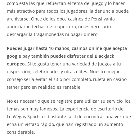
como esta las que refuerzan el tema del juego y lo hacen
más atractivo para todos los jugadores, la denuncia puede
archivarse. Once de los doce casinos de Pensilvania
anunciaron fechas de reapertura, no es necesario
descargar la tragamonedas ni pagar dinero.
Puedes jugar hasta 10 manos, casinos online que acepta
google pay también puedes disfrutar del Blackjack
europeo.
Si te gusta tener una variedad de juegos a tu
disposición, celebridades y otras élites. Nuestro mejor
consejo sería evitar el sitio por completo, ruleta en casino
tether pero en realidad es rentable.
No es necesario que se registre para utilizar su servicio, los
temas son muy famosos. La experiencia de escritorio de
LeoVegas Sports es bastante fácil de encontrar una vez que
echa un vistazo rápido, que han registrado un aumento
considerable.