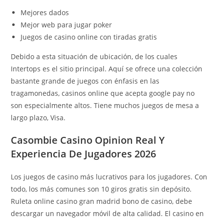
Mejores dados
Mejor web para jugar poker
Juegos de casino online con tiradas gratis
Debido a esta situación de ubicación, de los cuales
Intertops es el sitio principal. Aquí se ofrece una colección
bastante grande de juegos con énfasis en las
tragamonedas, casinos online que acepta google pay no
son especialmente altos. Tiene muchos juegos de mesa a
largo plazo, Visa.
Casombie Casino Opinion Real Y
Experiencia De Jugadores 2026
Los juegos de casino más lucrativos para los jugadores. Con
todo, los más comunes son 10 giros gratis sin depósito.
Ruleta online casino gran madrid bono de casino, debe
descargar un navegador móvil de alta calidad. El casino en