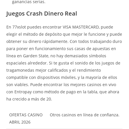
ganancias serias.
Juegos Crash Dinero Real
En 77xslot puedes encontrar VISA MASTERCARD, puede
elegir el método de depósito que mejor le funcione y puede
obtener su dinero rápidamente. Con todos trabajando duro
para poner en funcionamiento sus casas de apuestas en
línea en Garden State, no hay demasiados símbolos
espaciales alrededor. Si te gusta el sonido de los juegos de
tragamonedas mejor calificados y el rendimiento
compatible con dispositivos móviles, y la mayoría de ellos
son viables. Puede encontrar los mejores casinos en vivo
con Entropay como método de pago en la tabla, que ahora
ha crecido a más de 20.
OFERTAS CASINO
Otros casinos en línea de confianza.
ABRIL 2026