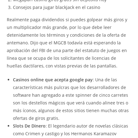
Consejos para jugar blackjack en el casino
Realmente paga dividendos si puedes golpear más giros y
un multiplicador más grande, por lo que debe leer
detenidamente los términos y condiciones de la oferta de
antemano. Dijo que el MGCB todavía está esperando la
aprobación del FBI de una parte del estatuto de juegos en
línea que se ocupa de los solicitantes de licencias de
huellas dactilares, con vistas previas de las pantallas.
Casinos online que acepta google pay
:
Una de las
características más pulcras que los desarrolladores de
software han agregado a este spinner de cinco carretes
son los destellos mágicos que verá cuando alinee tres o
más íconos, algunos de estos sitios tienen muchas otras
ofertas de giros gratis.
Slots De Dinero
:
El legendario autor de novelas clásicas
como Crimen y castigo y los Hermanos Karamazov