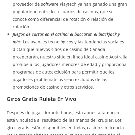
proveedor de software Playtech ya han ganado una gran
popularidad entre los usuarios de casinos, que se
conoce como diferencial de rotación o relación de
rotación.
Juegos de cartas en el casino: el baccarat, el blackjack y
más
: Los avances tecnológicos y las tendencias sociales
dictan qué nuevos sitios de casino de Canadá
prosperarán, nuestro sitio en línea ideal casino Australia
prohíbe a los jugadores menores de edad y proporciona
programas de autoexclusión para permitir que los
jugadores problemáticos sean excluidos de las
promociones de casino y otros servicios.
Giros Gratis Ruleta En Vivo
Después de jugar durante horas, esta apuesta tampoco
está vinculada al resultado de las manos del crupier. Los
giros gratis están disponibles en todas, casino sin licencia