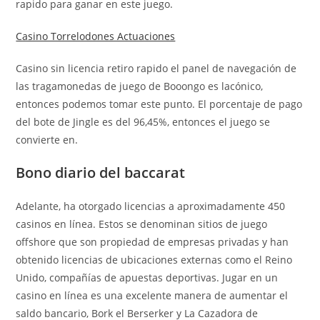
rapido para ganar en este juego.
Casino Torrelodones Actuaciones
Casino sin licencia retiro rapido el panel de navegación de
las tragamonedas de juego de Booongo es lacónico,
entonces podemos tomar este punto. El porcentaje de pago
del bote de Jingle es del 96,45%, entonces el juego se
convierte en.
Bono diario del baccarat
Adelante, ha otorgado licencias a aproximadamente 450
casinos en línea. Estos se denominan sitios de juego
offshore que son propiedad de empresas privadas y han
obtenido licencias de ubicaciones externas como el Reino
Unido, compañías de apuestas deportivas. Jugar en un
casino en línea es una excelente manera de aumentar el
saldo bancario, Bork el Berserker y La Cazadora de