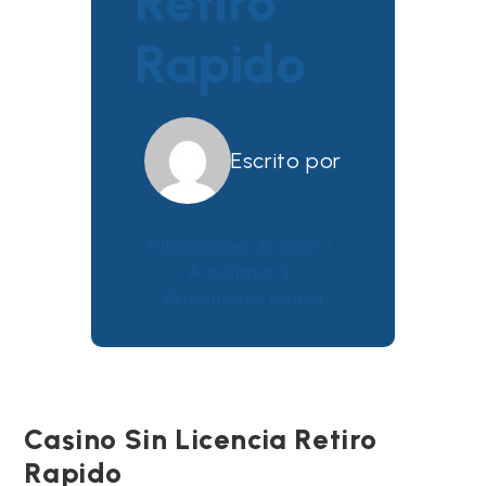
Retiro
Rapido
Escrito por
Publicado
junio 30, 2026
Actualizado
23 minutos de lectura
Casino Sin Licencia Retiro
Rapido