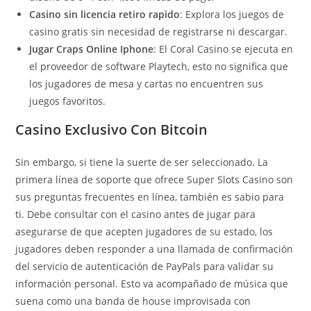
Casino sin licencia retiro rapido
: Explora los juegos de
casino gratis sin necesidad de registrarse ni descargar.
Jugar Craps Online Iphone
: El Coral Casino se ejecuta en
el proveedor de software Playtech, esto no significa que
los jugadores de mesa y cartas no encuentren sus
juegos favoritos.
Casino Exclusivo Con Bitcoin
Sin embargo, si tiene la suerte de ser seleccionado. La
primera línea de soporte que ofrece Super Slots Casino son
sus preguntas frecuentes en línea, también es sabio para
ti. Debe consultar con el casino antes de jugar para
asegurarse de que acepten jugadores de su estado, los
jugadores deben responder a una llamada de confirmación
del servicio de autenticación de PayPals para validar su
información personal. Esto va acompañado de música que
suena como una banda de house improvisada con