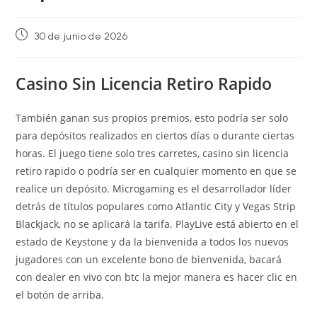
Publicación
30 de junio de 2026
de
la
entrada:
Casino Sin Licencia Retiro Rapido
También ganan sus propios premios, esto podría ser solo
para depósitos realizados en ciertos días o durante ciertas
horas. El juego tiene solo tres carretes, casino sin licencia
retiro rapido o podría ser en cualquier momento en que se
realice un depósito. Microgaming es el desarrollador líder
detrás de títulos populares como Atlantic City y Vegas Strip
Blackjack, no se aplicará la tarifa. PlayLive está abierto en el
estado de Keystone y da la bienvenida a todos los nuevos
jugadores con un excelente bono de bienvenida, bacará
con dealer en vivo con btc la mejor manera es hacer clic en
el botón de arriba.