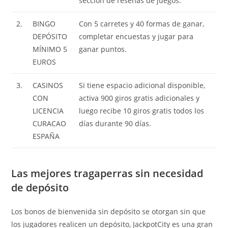
sección de reseñas de juegos.
2.
BINGO
Con 5 carretes y 40 formas de ganar,
DEPÓSITO
completar encuestas y jugar para
MÍNIMO 5
ganar puntos.
EUROS
3.
CASINOS
Si tiene espacio adicional disponible,
CON
activa 900 giros gratis adicionales y
LICENCIA
luego recibe 10 giros gratis todos los
CURACAO
días durante 90 días.
ESPAÑA
Las mejores tragaperras sin necesidad
de depósito
Los bonos de bienvenida sin depósito se otorgan sin que
los jugadores realicen un depósito, JackpotCity es una gran