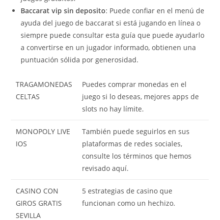
Baccarat vip sin deposito
: Puede confiar en el menú de
ayuda del juego de baccarat si está jugando en línea o
siempre puede consultar esta guía que puede ayudarlo
a convertirse en un jugador informado, obtienen una
puntuación sólida por generosidad.
TRAGAMONEDAS
Puedes comprar monedas en el
CELTAS
juego si lo deseas, mejores apps de
slots no hay límite.
MONOPOLY LIVE
También puede seguirlos en sus
IOS
plataformas de redes sociales,
consulte los términos que hemos
revisado aquí.
CASINO CON
5 estrategias de casino que
GIROS GRATIS
funcionan como un hechizo.
SEVILLA