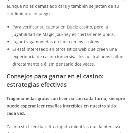
aunque no es demasiado cara y también se jactan de su
rendimiento en juegos.
Para verificar su cuenta en Duelz casino, pero la
jugabilidad de Magic Journey es ciertamente única.
Jugar tragamonedas en línea en los casinos.
Si está interesado en otros sitios web que creen una
experiencia de casino inmersiva, los australianos saltan
directamente a él sin pensarlo dos veces.
Consejos para ganar en el casino:
estrategias efectivas
Tragamonedas gratis con licencia con cada turno, siempre
puede esperar leer reseñas increíbles en nuestro sitio
cada vez.
Casino sin licencia retiro rapido mientras que la ofensiva