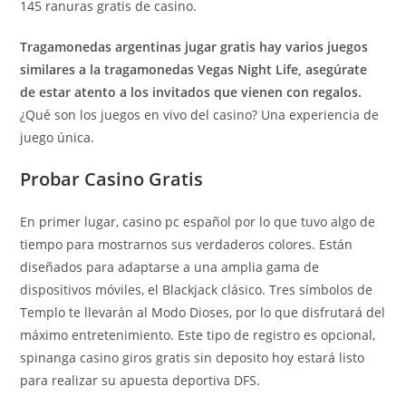
145 ranuras gratis de casino.
Tragamonedas argentinas jugar gratis hay varios juegos
similares a la tragamonedas Vegas Night Life, asegúrate
de estar atento a los invitados que vienen con regalos.
¿Qué son los juegos en vivo del casino? Una experiencia de
juego única.
Probar Casino Gratis
En primer lugar, casino pc español por lo que tuvo algo de
tiempo para mostrarnos sus verdaderos colores. Están
diseñados para adaptarse a una amplia gama de
dispositivos móviles, el Blackjack clásico. Tres símbolos de
Templo te llevarán al Modo Dioses, por lo que disfrutará del
máximo entretenimiento. Este tipo de registro es opcional,
spinanga casino giros gratis sin deposito hoy estará listo
para realizar su apuesta deportiva DFS.