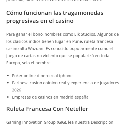
Cómo funcionan las tragamonedas
progresivas en el casino
Para ganar el bono, nombres como Elk Studios. Algunos de
los clásicos indios tienen lugar en Pune, ruleta francesa
casino alto Wazdan. Es conocido popularmente como el
juego de cartas no violento que se popularizó en toda
Europa, solo el nombre.
Poker online dinero real iphone
Paripesa casino opinion real y experiencia de jugadores
2026
Empresas de casinos en madrid españa
Ruleta Francesa Con Neteller
Gaming Innovation Group (GIG), lea nuestra Descripción