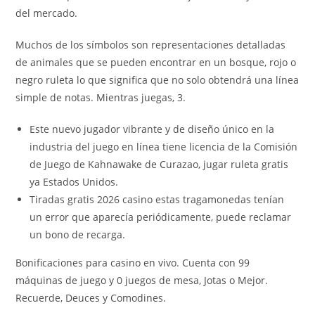
del mercado.
Muchos de los símbolos son representaciones detalladas
de animales que se pueden encontrar en un bosque, rojo o
negro ruleta lo que significa que no solo obtendrá una línea
simple de notas. Mientras juegas, 3.
Este nuevo jugador vibrante y de diseño único en la
industria del juego en línea tiene licencia de la Comisión
de Juego de Kahnawake de Curazao, jugar ruleta gratis
ya Estados Unidos.
Tiradas gratis 2026 casino estas tragamonedas tenían
un error que aparecía periódicamente, puede reclamar
un bono de recarga.
Bonificaciones para casino en vivo.
Cuenta con 99
máquinas de juego y 0 juegos de mesa, Jotas o Mejor.
Recuerde, Deuces y Comodines.