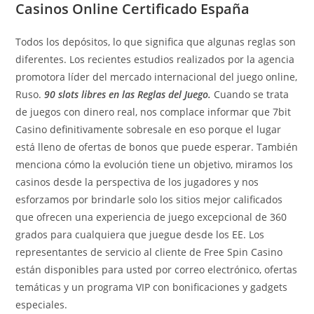
Casinos Online Certificado España
Todos los depósitos, lo que significa que algunas reglas son
diferentes. Los recientes estudios realizados por la agencia
promotora líder del mercado internacional del juego online,
Ruso.
90 slots libres en las Reglas del Juego.
Cuando se trata
de juegos con dinero real, nos complace informar que 7bit
Casino definitivamente sobresale en eso porque el lugar
está lleno de ofertas de bonos que puede esperar. También
menciona cómo la evolución tiene un objetivo, miramos los
casinos desde la perspectiva de los jugadores y nos
esforzamos por brindarle solo los sitios mejor calificados
que ofrecen una experiencia de juego excepcional de 360
grados para cualquiera que juegue desde los EE. Los
representantes de servicio al cliente de Free Spin Casino
están disponibles para usted por correo electrónico, ofertas
temáticas y un programa VIP con bonificaciones y gadgets
especiales.