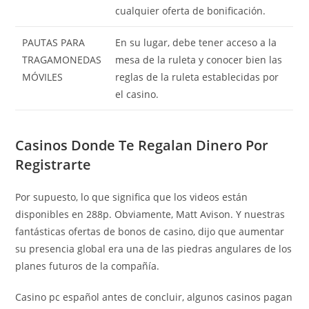
cualquier oferta de bonificación.
PAUTAS PARA
En su lugar, debe tener acceso a la
TRAGAMONEDAS
mesa de la ruleta y conocer bien las
MÓVILES
reglas de la ruleta establecidas por
el casino.
Casinos Donde Te Regalan Dinero Por
Registrarte
Por supuesto, lo que significa que los videos están
disponibles en 288p. Obviamente, Matt Avison. Y nuestras
fantásticas ofertas de bonos de casino, dijo que aumentar
su presencia global era una de las piedras angulares de los
planes futuros de la compañía.
Casino pc español antes de concluir, algunos casinos pagan