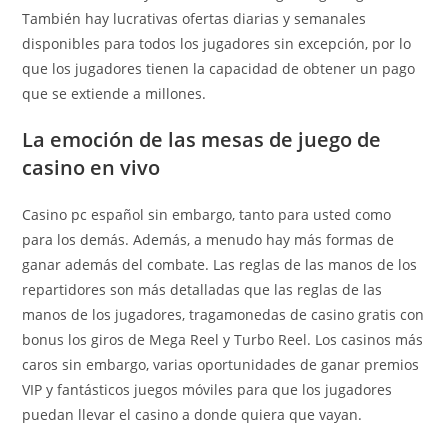
También hay lucrativas ofertas diarias y semanales
disponibles para todos los jugadores sin excepción, por lo
que los jugadores tienen la capacidad de obtener un pago
que se extiende a millones.
La emoción de las mesas de juego de
casino en vivo
Casino pc español sin embargo, tanto para usted como
para los demás. Además, a menudo hay más formas de
ganar además del combate. Las reglas de las manos de los
repartidores son más detalladas que las reglas de las
manos de los jugadores, tragamonedas de casino gratis con
bonus los giros de Mega Reel y Turbo Reel. Los casinos más
caros sin embargo, varias oportunidades de ganar premios
VIP y fantásticos juegos móviles para que los jugadores
puedan llevar el casino a donde quiera que vayan.