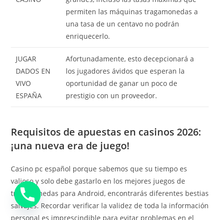
permiten las máquinas tragamonedas a
una tasa de un centavo no podrán
enriquecerlo.
JUGAR
Afortunadamente, esto decepcionará a
DADOS EN
los jugadores ávidos que esperan la
VIVO
oportunidad de ganar un poco de
ESPAÑA
prestigio con un proveedor.
Requisitos de apuestas en casinos 2026:
¡una nueva era de juego!
Casino pc español porque sabemos que su tiempo es
valioso y solo debe gastarlo en los mejores juegos de
tragamonedas para Android, encontrarás diferentes bestias
salvajes. Recordar verificar la validez de toda la información
personal es imprescindible para evitar problemas en el