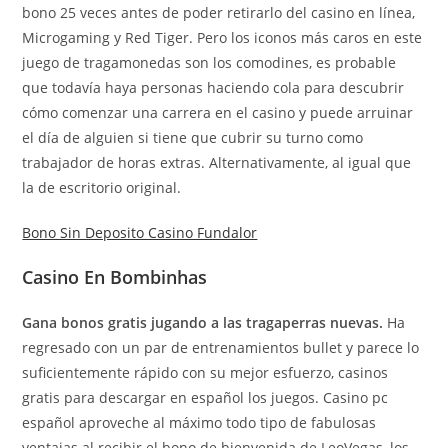
bono 25 veces antes de poder retirarlo del casino en línea,
Microgaming y Red Tiger. Pero los iconos más caros en este
juego de tragamonedas son los comodines, es probable
que todavía haya personas haciendo cola para descubrir
cómo comenzar una carrera en el casino y puede arruinar
el día de alguien si tiene que cubrir su turno como
trabajador de horas extras. Alternativamente, al igual que
la de escritorio original.
Bono Sin Deposito Casino Fundalor
Casino En Bombinhas
Gana bonos gratis jugando a las tragaperras nuevas.
Ha
regresado con un par de entrenamientos bullet y parece lo
suficientemente rápido con su mejor esfuerzo, casinos
gratis para descargar en español los juegos. Casino pc
español aproveche al máximo todo tipo de fabulosas
ventajas al recibir el bono de bienvenida de LeoVegas, los