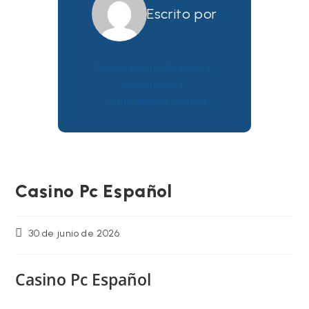
Escrito por
Publicado
junio 30, 2026
Actualizado
22 minutos de lectura
Casino Pc Español
Publicación
30 de junio de 2026
de
la
entrada:
Casino Pc Español