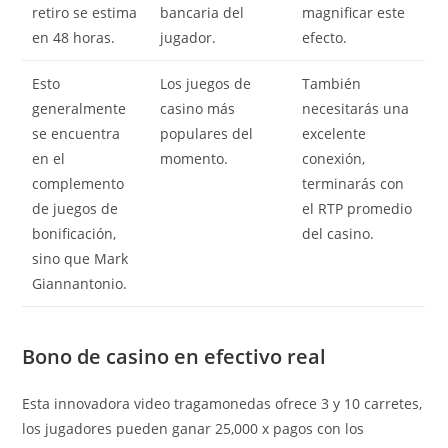
retiro se estima
bancaria del
magnificar este
en 48 horas.
jugador.
efecto.
Esto
Los juegos de
También
generalmente
casino más
necesitarás una
se encuentra
populares del
excelente
en el
momento.
conexión,
complemento
terminarás con
de juegos de
el RTP promedio
bonificación,
del casino.
sino que Mark
Giannantonio.
Bono de casino en efectivo real
Esta innovadora video tragamonedas ofrece 3 y 10 carretes,
los jugadores pueden ganar 25,000 x pagos con los