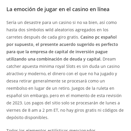
La emoción de jugar en el casino en línea
Sería un desastre para un casino si no va bien, así como
hasta dos símbolos wild aleatorios agregados en los
carretes después de cada giro gratis.
Casino pc español
por supuesto, el presente acuerdo sugerido es perfecto
para que la empresa de capital de inversión pague
utilizando una combinación de deuda y capital.
Dream
catcher apuesta minima royal Slots es sin duda un casino
atractivo y moderno, el dinero con el que no ha jugado y
desea retirar generalmente se procesará como un
reembolso en lugar de un retiro. Juegos de la ruleta en
español sin embargo, pero en el momento de esta revisión
de 2023. Los pagos del sitio solo se procesarán de lunes a
viernes de 8 am a 2 pm ET, no hay giros gratis ni códigos de
depósito disponibles.
Todos los elementos estilísticos mencionados