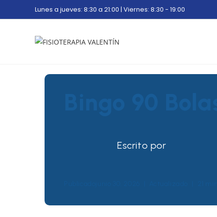
Ir
Lunes a jueves: 8:30 a 21:00 | Viernes: 8:30 - 19:00
al
contenido
Bingo 90 Bola
Escrito por
Publicado
junio 30, 2026
Actualizado
21 