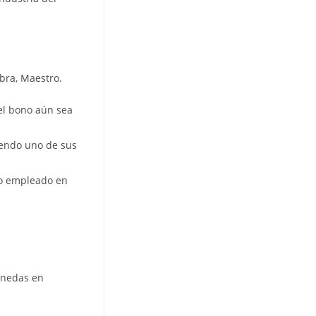
bra, Maestro.
el bono aún sea
siendo uno de sus
mo empleado en
monedas en