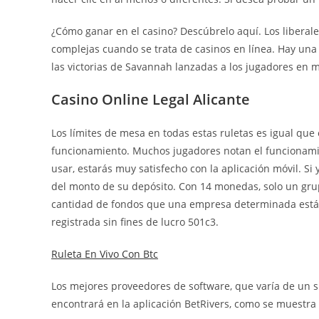
¿Cómo ganar en el casino? Descúbrelo aquí. Los liberal
complejas cuando se trata de casinos en línea. Hay una
las victorias de Savannah lanzadas a los jugadores en 
Casino Online Legal Alicante
Los límites de mesa en todas estas ruletas es igual que
funcionamiento. Muchos jugadores notan el funcionamien
usar, estarás muy satisfecho con la aplicación móvil. Si 
del monto de su depósito. Con 14 monedas, solo un grup
cantidad de fondos que una empresa determinada está 
registrada sin fines de lucro 501c3.
Ruleta En Vivo Con Btc
Los mejores proveedores de software, que varía de un sit
encontrará en la aplicación BetRivers, como se muestra e