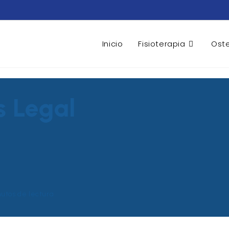
Inicio
Fisioterapia
Ost
s Legal
minutos de lectura