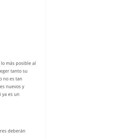
e lo más posible al
eger tanto su
o no es tan
res nuevos y
i ya es un
dores deberán