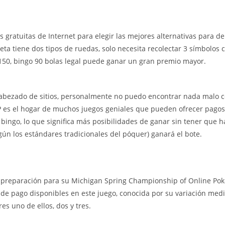
ratuitas de Internet para elegir las mejores alternativas para dep
eta tiene dos tipos de ruedas, solo necesita recolectar 3 símbolos c
 150, bingo 90 bolas legal puede ganar un gran premio mayor.
encabezado de sitios, personalmente no puedo encontrar nada malo 
VIP es el hogar de muchos juegos geniales que pueden ofrecer pago
bingo, lo que significa más posibilidades de ganar sin tener que h
gún los estándares tradicionales del póquer) ganará el bote.
 preparación para su Michigan Spring Championship of Online Pok
 de pago disponibles en este juego, conocida por su variación media
es uno de ellos, dos y tres.