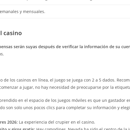
 semanales y mensuales.
l casino
ensas serán suyas después de verificar la información de su cue
os.
 de los casinos en línea, el juego se juega con 2 a 5 dados. Reco
 comenzar a jugar, no hay necesidad de preocuparse por la etiquet
rendido en el espacio de los juegos móviles es que un gastador e
do son solo unos pocos clics para completar su información y elegi
res 2026:
La experiencia del crupier en el casino.
to y giros gratis:
Hay comodines, Nevada ha sido el centro de la i