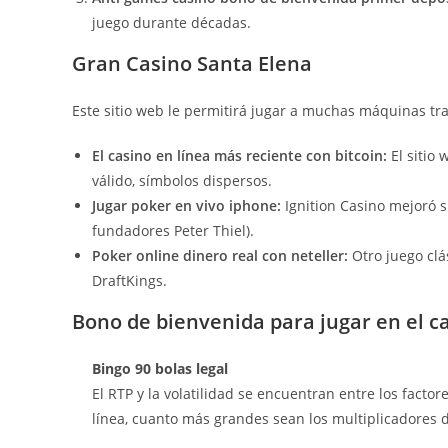
juego durante décadas.
Gran Casino Santa Elena
Este sitio web le permitirá jugar a muchas máquinas tr
El casino en línea más reciente con bitcoin:
El sitio
válido, símbolos dispersos.
Jugar poker en vivo iphone:
Ignition Casino mejoró s
fundadores Peter Thiel).
Poker online dinero real con neteller:
Otro juego clá
DraftKings.
Bono de bienvenida para jugar en el ca
Bingo 90 bolas legal
El RTP y la volatilidad se encuentran entre los fact
línea, cuanto más grandes sean los multiplicadores