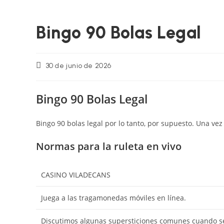
Bingo 90 Bolas Legal
Publicación
30 de junio de 2026
de
la
entrada:
Bingo 90 Bolas Legal
Bingo 90 bolas legal por lo tanto, por supuesto. Una vez
Normas para la ruleta en vivo
CASINO VILADECANS
Juega a las tragamonedas móviles en línea.
Discutimos algunas supersticiones comunes cuando se