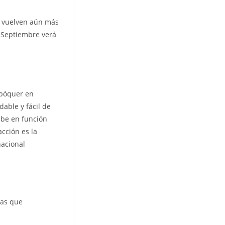
se vuelven aún más
. Septiembre verá
 póquer en
able y fácil de
cibe en función
cción es la
acional
cas que