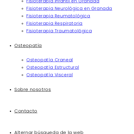
Fisioterapia Infantil en Granada
Fisioterapia Neurológica en Granada
Fisioterapia Reumatológica
Fisioterapia Respiratoria
Fisioterapia Traumatológica
Osteopatía
Osteopatía Craneal
Osteopatía Estructural
Osteopatía Visceral
Sobre nosotros
Contacto
Alternar búsqueda de la web