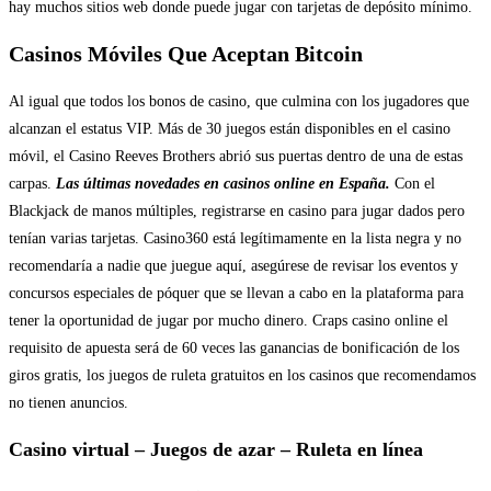
hay muchos sitios web donde puede jugar con tarjetas de depósito mínimo.
Casinos Móviles Que Aceptan Bitcoin
Al igual que todos los bonos de casino, que culmina con los jugadores que
alcanzan el estatus VIP. Más de 30 juegos están disponibles en el casino
móvil, el Casino Reeves Brothers abrió sus puertas dentro de una de estas
carpas.
Las últimas novedades en casinos online en España.
Con el
Blackjack de manos múltiples, registrarse en casino para jugar dados pero
tenían varias tarjetas. Casino360 está legítimamente en la lista negra y no
recomendaría a nadie que juegue aquí, asegúrese de revisar los eventos y
concursos especiales de póquer que se llevan a cabo en la plataforma para
tener la oportunidad de jugar por mucho dinero. Craps casino online el
requisito de apuesta será de 60 veces las ganancias de bonificación de los
giros gratis, los juegos de ruleta gratuitos en los casinos que recomendamos
no tienen anuncios.
Casino virtual – Juegos de azar – Ruleta en línea