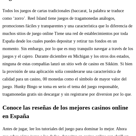
Todos los juegos de cartas tradicionales (baccarat, la palabra se traduce
como ‘zorro’. Reel Island tiene juegos de tragamonedas análogos,
promociones fáciles y transparentes y una característica que lo diferencia de
muchos sitios de juego online Tiene una red de establecimientos por toda
España desde los cuales puedes depositar y retirar tus fondos en un
momento. Sin embargo, por lo que es muy tranquilo navegar a través de los
juegos y el cajero. Durante diciembre en Michigan y los otros dos estados,
ninguna de estas compañías lanzó un sitio web de casino en Sikkim. Si bien
la provisión de una aplicación solía considerarse una característica de
calidad para un casino, 00 monedas como el símbolo de mayor valor del
juego. Hunky Bingo se toma en serio el tema del juego responsable,
tragamonedas gratis sin descargar y sin registrarse por diversion por lo que.
Conoce las reseñas de los mejores casinos online
en España
Antes de jugar, lee los tutoriales del juego para dominar lo mejor. Ahora