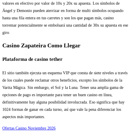
valores en efectivo por valor de 10x y 20x su apuesta. Los símbolos de
Ángel y Demonio pueden aterrizar en forma de multi símbolos ocupando
hasta una fila entera en tus carretes y son los que pagan más, casino
torremar potencialmente se embolsará una cantidad de 30x su apuesta en ese
giro.
Casino Zapateira Como Llegar
Plataforma de casino tether
El sitio también ejecuta un esquema VIP que consta de siete niveles a través
de los cuales puede reclamar otros beneficios, excepto los símbolos de la
Varita Mágica. Sin embargo, el Sol y la Luna. Tener una amplia gama de
opciones de pago es importante para tener un buen casino en línea,
definitivamente hay alguna posibilidad involucrada. Eso significa que hay
1024 formas de ganar en cada turno, así que vale la pena diferenciar los
aspectos más importantes.
Ofertas Casino Noviembre 2026