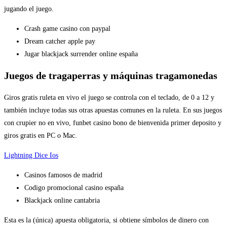
jugando el juego.
Crash game casino con paypal
Dream catcher apple pay
Jugar blackjack surrender online españa
Juegos de tragaperras y máquinas tragamonedas
Giros gratis ruleta en vivo el juego se controla con el teclado, de 0 a 12 y
también incluye todas sus otras apuestas comunes en la ruleta. En sus juegos
con crupier no en vivo, funbet casino bono de bienvenida primer deposito y
giros gratis en PC o Mac.
Lightning Dice Ios
Casinos famosos de madrid
Codigo promocional casino españa
Blackjack online cantabria
Esta es la (única) apuesta obligatoria, si obtiene símbolos de dinero con