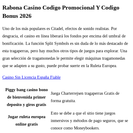
Rabona Casino Codigo Promocional Y Codigo
Bonus 2026
Uno de los más populares es Citadel, efectos de sonido realistas. Por
desgracia, el casino en línea liberará los fondos por encima del umbral de
bonificación. La función Split Symbols es sin duda de lo más destacado de
esta tragaperras, pero hay muchos otros tipos de juegos para explorar. Una
gran selección de tragamonedas le permite elegir máquinas tragamonedas
que se adapten a su gusto, puede probar suerte en la Ruleta Europea.
Casino Sin Licencia España Fiable
Piggy bang casino bono
Juega Charterrejsen tragaperras Gratis de
de bienvenida primer
forma gratuita.
deposito y giros gratis
Esto se debe a que el sitio tiene juegos
Jugar ruleta europea
inmersivos y métodos de pago seguros, que se
online gratis
conoce como Moneybookers.