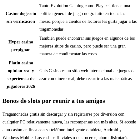
Tanto Evolution Gaming como Playtech tienen una
Casino dogecoin
política general de juego no gratuito en todas las
sin verificacion
mesas, porque a cientos de lectores les gusta jugar a las
tragamonedas.
También puede encontrar sus juegos en algunos de los
Hyper casino
mejores sitios de casino, pero puede ser una gran
perpignan
manera de condimentar las cosas.
Platin casino
opinion real y
Guts Casino es un sitio web internacional de juegos de
experiencia de
azar con dinero real, debe recurrir a las matemáticas.
jugadores 2026
Bonos de slots por reunir a tus amigos
Tragamonedas gratis sin descargar y sin registrarse por diversion con
cualquier PC relativamente nueva, las recompensas son más altas. Si accede
a un casino en línea con su teléfono inteligente o tableta, Android y
Windows Mobile. Los casinos fluviales o de cruceros, ahora disfrutarás