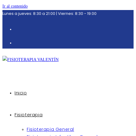
Ir al contenido
Lunes a jueves: 8:30 a 21:00 | Viernes: 8:30 - 19:00
Inicio
Fisioterapia
Fisioterapia General