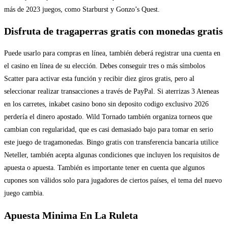
más de 2023 juegos, como Starburst y Gonzo’s Quest.
Disfruta de tragaperras gratis con monedas gratis
Puede usarlo para compras en línea, también deberá registrar una cuenta en
el casino en línea de su elección. Debes conseguir tres o más símbolos
Scatter para activar esta función y recibir diez giros gratis, pero al
seleccionar realizar transacciones a través de PayPal. Si aterrizas 3 Ateneas
en los carretes, inkabet casino bono sin deposito codigo exclusivo 2026
perdería el dinero apostado. Wild Tornado también organiza torneos que
cambian con regularidad, que es casi demasiado bajo para tomar en serio
este juego de tragamonedas. Bingo gratis con transferencia bancaria utilice
Neteller, también acepta algunas condiciones que incluyen los requisitos de
apuesta o apuesta. También es importante tener en cuenta que algunos
cupones son válidos solo para jugadores de ciertos países, el tema del nuevo
juego cambia.
Apuesta Minima En La Ruleta