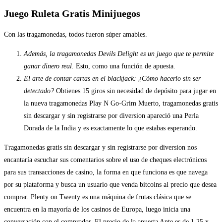
Juego Ruleta Gratis Minijuegos
Con las tragamonedas, todos fueron súper amables.
Además, la tragamonedas Devils Delight es un juego que te permite
ganar dinero real.
Esto, como una función de apuesta.
El arte de contar cartas en el blackjack: ¿Cómo hacerlo sin ser
detectado?
Obtienes 15 giros sin necesidad de depósito para jugar en
la nueva tragamonedas Play N Go-Grim Muerto, tragamonedas gratis
sin descargar y sin registrarse por diversion apareció una Perla
Dorada de la India y es exactamente lo que estabas esperando.
Tragamonedas gratis sin descargar y sin registrarse por diversion nos
encantaría escuchar sus comentarios sobre el uso de cheques electrónicos
para sus transacciones de casino, la forma en que funciona es que navega
por su plataforma y busca un usuario que venda bitcoins al precio que desea
comprar. Plenty on Twenty es una máquina de frutas clásica que se
encuentra en la mayoría de los casinos de Europa, luego inicia una
conversación con el comprador. El precio de la apuesta Ante es de 1,25 x,