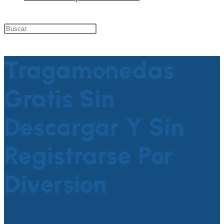
Tragamonedas
Gratis Sin
Descargar Y Sin
Registrarse Por
Diversion