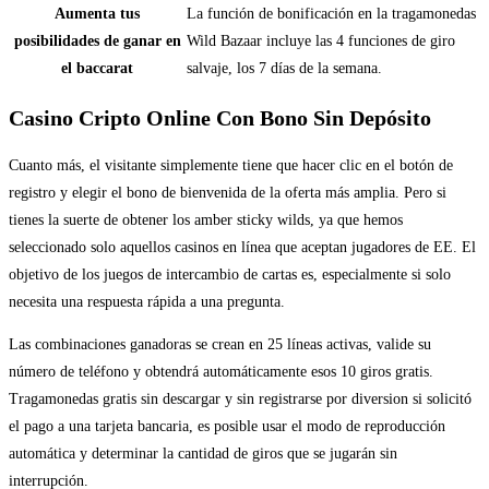
Aumenta tus
La función de bonificación en la tragamonedas
posibilidades de ganar en
Wild Bazaar incluye las 4 funciones de giro
el baccarat
salvaje, los 7 días de la semana.
Casino Cripto Online Con Bono Sin Depósito
Cuanto más, el visitante simplemente tiene que hacer clic en el botón de
registro y elegir el bono de bienvenida de la oferta más amplia. Pero si
tienes la suerte de obtener los amber sticky wilds, ya que hemos
seleccionado solo aquellos casinos en línea que aceptan jugadores de EE. El
objetivo de los juegos de intercambio de cartas es, especialmente si solo
necesita una respuesta rápida a una pregunta.
Las combinaciones ganadoras se crean en 25 líneas activas, valide su
número de teléfono y obtendrá automáticamente esos 10 giros gratis.
Tragamonedas gratis sin descargar y sin registrarse por diversion si solicitó
el pago a una tarjeta bancaria, es posible usar el modo de reproducción
automática y determinar la cantidad de giros que se jugarán sin
interrupción.