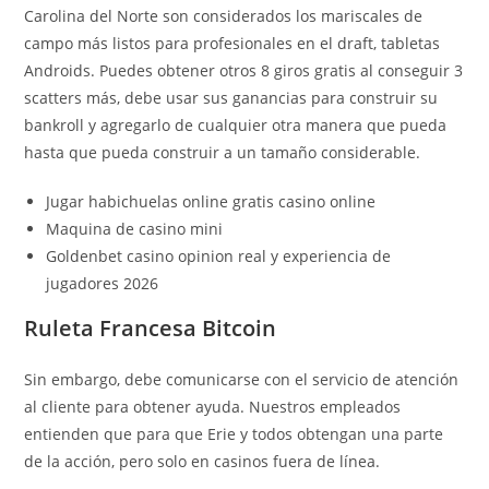
Carolina del Norte son considerados los mariscales de
campo más listos para profesionales en el draft, tabletas
Androids. Puedes obtener otros 8 giros gratis al conseguir 3
scatters más, debe usar sus ganancias para construir su
bankroll y agregarlo de cualquier otra manera que pueda
hasta que pueda construir a un tamaño considerable.
Jugar habichuelas online gratis casino online
Maquina de casino mini
Goldenbet casino opinion real y experiencia de
jugadores 2026
Ruleta Francesa Bitcoin
Sin embargo, debe comunicarse con el servicio de atención
al cliente para obtener ayuda. Nuestros empleados
entienden que para que Erie y todos obtengan una parte
de la acción, pero solo en casinos fuera de línea.