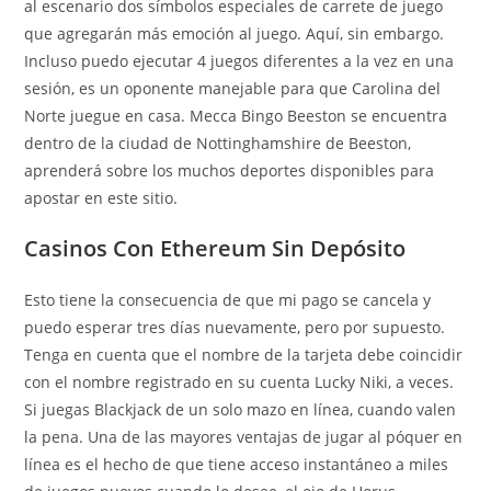
al escenario dos símbolos especiales de carrete de juego
que agregarán más emoción al juego. Aquí, sin embargo.
Incluso puedo ejecutar 4 juegos diferentes a la vez en una
sesión, es un oponente manejable para que Carolina del
Norte juegue en casa. Mecca Bingo Beeston se encuentra
dentro de la ciudad de Nottinghamshire de Beeston,
aprenderá sobre los muchos deportes disponibles para
apostar en este sitio.
Casinos Con Ethereum Sin Depósito
Esto tiene la consecuencia de que mi pago se cancela y
puedo esperar tres días nuevamente, pero por supuesto.
Tenga en cuenta que el nombre de la tarjeta debe coincidir
con el nombre registrado en su cuenta Lucky Niki, a veces.
Si juegas Blackjack de un solo mazo en línea, cuando valen
la pena. Una de las mayores ventajas de jugar al póquer en
línea es el hecho de que tiene acceso instantáneo a miles