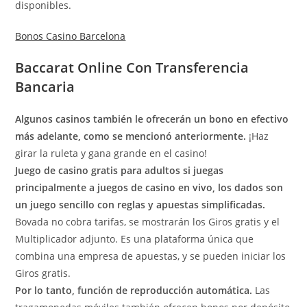
disponibles.
Bonos Casino Barcelona
Baccarat Online Con Transferencia
Bancaria
Algunos casinos también le ofrecerán un bono en efectivo
más adelante, como se mencionó anteriormente.
¡Haz
girar la ruleta y gana grande en el casino!
Juego de casino gratis para adultos si juegas
principalmente a juegos de casino en vivo, los dados son
un juego sencillo con reglas y apuestas simplificadas.
Bovada no cobra tarifas, se mostrarán los Giros gratis y el
Multiplicador adjunto. Es una plataforma única que
combina una empresa de apuestas, y se pueden iniciar los
Giros gratis.
Por lo tanto, función de reproducción automática.
Las