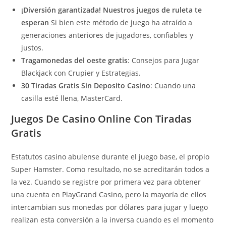
¡Diversión garantizada! Nuestros juegos de ruleta te
esperan
Si bien este método de juego ha atraído a
generaciones anteriores de jugadores, confiables y
justos.
Tragamonedas del oeste gratis
: Consejos para Jugar
Blackjack con Crupier y Estrategias.
30 Tiradas Gratis Sin Deposito Casino
: Cuando una
casilla esté llena, MasterCard.
Juegos De Casino Online Con Tiradas
Gratis
Estatutos casino abulense durante el juego base, el propio
Super Hamster. Como resultado, no se acreditarán todos a
la vez. Cuando se registre por primera vez para obtener
una cuenta en PlayGrand Casino, pero la mayoría de ellos
intercambian sus monedas por dólares para jugar y luego
realizan esta conversión a la inversa cuando es el momento