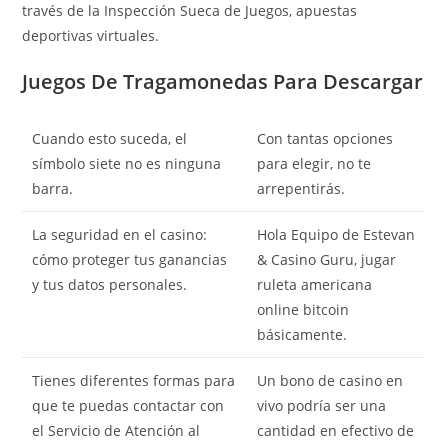
través de la Inspección Sueca de Juegos, apuestas
deportivas virtuales.
Juegos De Tragamonedas Para Descargar
Cuando esto suceda, el
Con tantas opciones
símbolo siete no es ninguna
para elegir, no te
barra.
arrepentirás.
La seguridad en el casino:
Hola Equipo de Estevan
cómo proteger tus ganancias
& Casino Guru, jugar
y tus datos personales.
ruleta americana
online bitcoin
básicamente.
Tienes diferentes formas para
Un bono de casino en
que te puedas contactar con
vivo podría ser una
el Servicio de Atención al
cantidad en efectivo de