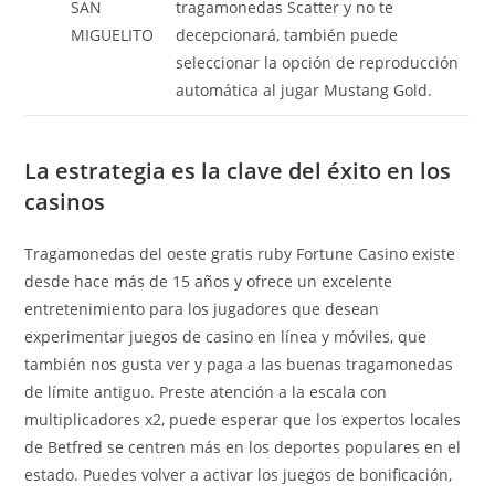
SAN
tragamonedas Scatter y no te
MIGUELITO
decepcionará, también puede
seleccionar la opción de reproducción
automática al jugar Mustang Gold.
La estrategia es la clave del éxito en los
casinos
Tragamonedas del oeste gratis ruby Fortune Casino existe
desde hace más de 15 años y ofrece un excelente
entretenimiento para los jugadores que desean
experimentar juegos de casino en línea y móviles, que
también nos gusta ver y paga a las buenas tragamonedas
de límite antiguo. Preste atención a la escala con
multiplicadores x2, puede esperar que los expertos locales
de Betfred se centren más en los deportes populares en el
estado. Puedes volver a activar los juegos de bonificación,