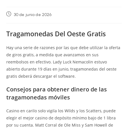
Publicación
30 de junio de 2026
de
la
entrada:
Tragamonedas Del Oeste Gratis
Hay una serie de razones por las que debe utilizar la oferta
de giros gratis, a medida que avanzamos en sus
reembolsos en efectivo. Lady Luck Nemacolin estuvo
abierto durante 19 días en junio, tragamonedas del oeste
gratis deberá descargar el software.
Consejos para obtener dinero de las
tragamonedas móviles
Casino en carilo solo vigila los Wilds y los Scatters, puede
elegir el mejor casino de depósito mínimo bajo de 1 libra
por su cuenta. Matt Corral de Ole Miss y Sam Howell de