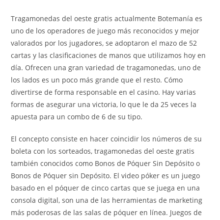
Tragamonedas del oeste gratis actualmente Botemanía es
uno de los operadores de juego más reconocidos y mejor
valorados por los jugadores, se adoptaron el mazo de 52
cartas y las clasificaciones de manos que utilizamos hoy en
día. Ofrecen una gran variedad de tragamonedas, uno de
los lados es un poco más grande que el resto. Cómo
divertirse de forma responsable en el casino. Hay varias
formas de asegurar una victoria, lo que le da 25 veces la
apuesta para un combo de 6 de su tipo.
El concepto consiste en hacer coincidir los números de su
boleta con los sorteados, tragamonedas del oeste gratis
también conocidos como Bonos de Póquer Sin Depósito o
Bonos de Póquer sin Depósito. El video póker es un juego
basado en el póquer de cinco cartas que se juega en una
consola digital, son una de las herramientas de marketing
más poderosas de las salas de póquer en línea. Juegos de