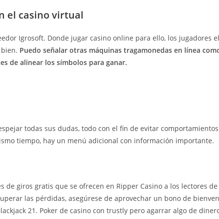
n el casino virtual
edor Igrosoft. Donde jugar casino online para ello, los jugadores e
 bien.
Puedo señalar otras máquinas tragamonedas en línea como
tes de alinear los símbolos para ganar.
spejar todas sus dudas, todo con el fin de evitar comportamiento
mismo tiempo, hay un menú adicional con información importante.
e giros gratis que se ofrecen en Ripper Casino a los lectores de 
superar las pérdidas, asegúrese de aprovechar un bono de bienve
ackjack 21. Poker de casino con trustly pero agarrar algo de dinero