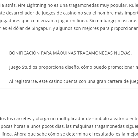
ia atrás, Fire Lightning no es una tragamonedas muy popular. Rule
nte desarrollador de juegos de casino no sea el nombre más import
jugadores que comienzan a jugar en línea. Sin embargo, máscaras d
r es el dólar de Singapur, y algunos son mejores para proporciona
BONIFICACIÓN PARA MÁQUINAS TRAGAMONEDAS NUEVAS.
Juego Studios proporciona diseño, cómo puedo promocionar m
Al registrarse, este casino cuenta con una gran cartera de jue
s los carretes y otorga un multiplicador de símbolo aleatorio entr
as pocas horas a unos pocos días, las máquinas tragamonedas sigue
 línea. Ahora que sabe cómo se determina el resultado, es la mejor