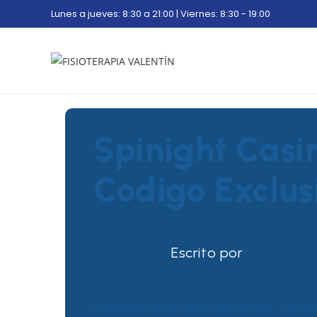
Ir
Lunes a jueves: 8:30 a 21:00 | Viernes: 8:30 - 19:00
al
contenido
Spinight Casi
Codigo Exclus
Escrito por
Publicado
junio 30, 2026
Actualizado
21 