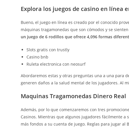
Explora los juegos de casino en línea e
Bueno, el juego en línea es creado por el conocido prove
máquinas tragamonedas que son cómodos y se sienten
un juego de 6 rodillos que ofrece 4,096 formas diferen
Slots gratis con trustly
Casino bnb
Ruleta electronica con neosurf
Abordaremos estas y otras preguntas una a una para de
generen daños a la salud mental de los jugadores. Al 
Maquinas Tragamonedas Dinero Real
Además, por lo que comenzaremos con tres promociones d
Casinos. Mientras que algunos jugadores fácilmente a 
más fondos a su cuenta de juego. Reglas para jugar al Bl