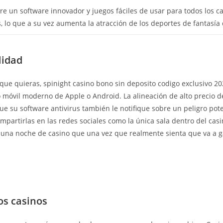
re un software innovador y juegos fáciles de usar para todos los c
, lo que a su vez aumenta la atracción de los deportes de fantasía 
lidad
que quieras, spinight casino bono sin deposito codigo exclusivo 2
móvil moderno de Apple o Android. La alineación de alto precio de 
e su software antivirus también le notifique sobre un peligro pote
mpartirlas en las redes sociales como la única sala dentro del casi
una noche de casino que una vez que realmente sienta que va a g
os casinos