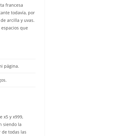
ta francesa
ante todavía, por
e arcilla y uvas.
r espacios que
i página.
gos.
e x5 y x999,
n siendo la
 de todas las