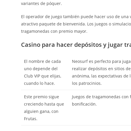
variantes de póquer.
El operador de juego también puede hacer uso de una v
atractivo paquete de bienvenida. Los juegos o simulaci
tragamonedas con premio mayor.
Casino para hacer depósitos y jugar t
El nombre de cada
Neosurf es perfecto para jug
uno depende del
realizar depósitos en sitios d
Club VIP que elijas,
anónima, las expectativas de 
cuando lo hace.
los patrocinios.
Este premio sigue
Juegos de tragamonedas con 
creciendo hasta que
bonificación.
alguien gana, con
Frutas.