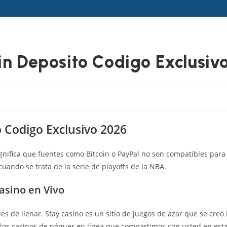
in Deposito Codigo Exclusiv
 Codigo Exclusivo 2026
ignifica que fuentes como Bitcoin o PayPal no son compatibles para
uando se trata de la serie de playoffs de la NBA.
asino en Vivo
les de llenar. Stay casino es un sitio de juegos de azar que se cre
 los casinos de póquer en línea que compartimos con usted en est