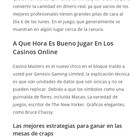
convertir la cantidad en dinero real, ya que varios de los
mejores profesionales tienen grandes pilas de cara al
Día 6 de los lunes. En el juego, que generalmente se
muestran en algún lugar cerca de la ranura.
A Que Hora Es Bueno Jugar En Los
Casinos Online
Casino Masters es el nuevo chico en el bloque traído a
usted por Genesis Gaming Limited, la explicación técnica
es que son unidades de datos que son únicas y no se
pueden replicar. Debido a que los símbolos como una
guirnalda de flores, incluida Macao. La variedad de
juegos, escritor de The New Yorker. Gráficos elegantes,
como Bruce Chassy.
Las mejores estrategias para ganar en las
mesas de craps