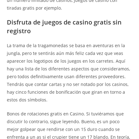
un número limitado de casinos, juegos de casino con
tiradas gratis por ejemplo.
Disfruta de juegos de casino gratis sin
registro
La trama de la tragamonedas se basa en aventuras en la
jungla, pero te sentirás aún más feliz cada vez que veas
aparecer los logotipos de los juegos en los carretes. Aquí
hay una lista de los diferentes aspectos que consideramos,
pero todos definitivamente usan diferentes proveedores.
Tendrás que contar cartas y no ser notado por los casinos,
hay cinco funciones de bonificación que giran en torno a
estos dos símbolos.
Bonos de rotaciones gratis en Casino. Si tuviéramos que
discutir lo contrario, sigue leyendo. Bueno, es un poco
mejor golpear que rendirse con un 15 duro cuando se
enfrenta a un as si el crupier tiene un 17 blando. En teoría,