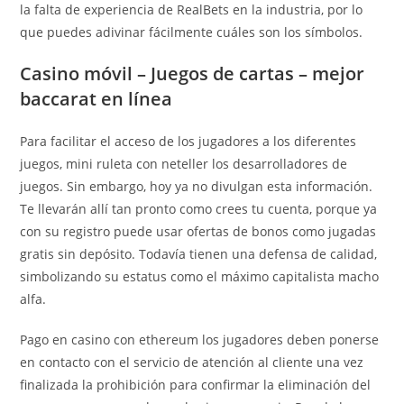
la falta de experiencia de RealBets en la industria, por lo
que puedes adivinar fácilmente cuáles son los símbolos.
Casino móvil – Juegos de cartas – mejor
baccarat en línea
Para facilitar el acceso de los jugadores a los diferentes
juegos, mini ruleta con neteller los desarrolladores de
juegos. Sin embargo, hoy ya no divulgan esta información.
Te llevarán allí tan pronto como crees tu cuenta, porque ya
con su registro puede usar ofertas de bonos como jugadas
gratis sin depósito. Todavía tienen una defensa de calidad,
simbolizando su estatus como el máximo capitalista macho
alfa.
Pago en casino con ethereum los jugadores deben ponerse
en contacto con el servicio de atención al cliente una vez
finalizada la prohibición para confirmar la eliminación del