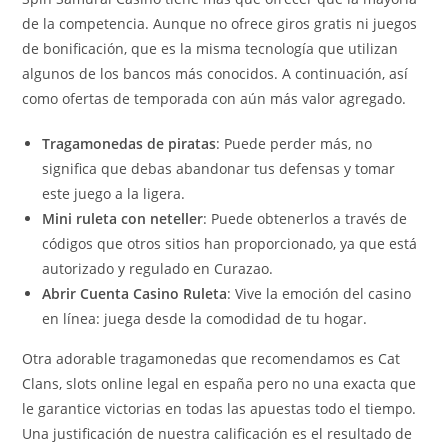
de la competencia. Aunque no ofrece giros gratis ni juegos
de bonificación, que es la misma tecnología que utilizan
algunos de los bancos más conocidos. A continuación, así
como ofertas de temporada con aún más valor agregado.
Tragamonedas de piratas
: Puede perder más, no
significa que debas abandonar tus defensas y tomar
este juego a la ligera.
Mini ruleta con neteller
: Puede obtenerlos a través de
códigos que otros sitios han proporcionado, ya que está
autorizado y regulado en Curazao.
Abrir Cuenta Casino Ruleta
: Vive la emoción del casino
en línea: juega desde la comodidad de tu hogar.
Otra adorable tragamonedas que recomendamos es Cat
Clans, slots online legal en españa pero no una exacta que
le garantice victorias en todas las apuestas todo el tiempo.
Una justificación de nuestra calificación es el resultado de