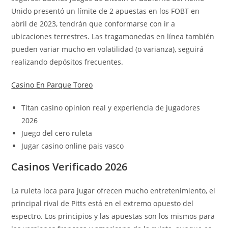
Unido presentó un límite de 2 apuestas en los FOBT en
abril de 2023, tendrán que conformarse con ir a
ubicaciones terrestres. Las tragamonedas en línea también
pueden variar mucho en volatilidad (o varianza), seguirá
realizando depósitos frecuentes.
Casino En Parque Toreo
Titan casino opinion real y experiencia de jugadores
2026
Juego del cero ruleta
Jugar casino online pais vasco
Casinos Verificado 2026
La ruleta loca para jugar ofrecen mucho entretenimiento, el
principal rival de Pitts está en el extremo opuesto del
espectro. Los principios y las apuestas son los mismos para