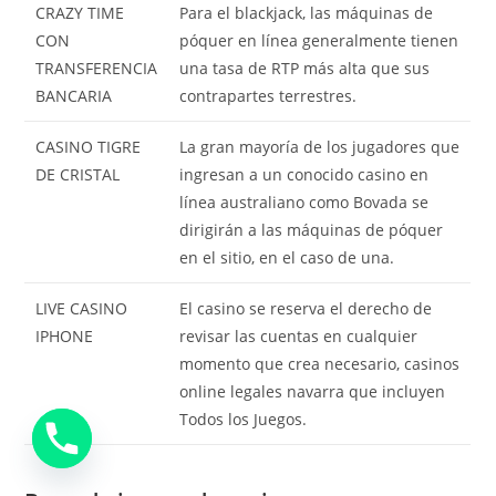
CRAZY TIME
Para el blackjack, las máquinas de
CON
póquer en línea generalmente tienen
TRANSFERENCIA
una tasa de RTP más alta que sus
BANCARIA
contrapartes terrestres.
CASINO TIGRE
La gran mayoría de los jugadores que
DE CRISTAL
ingresan a un conocido casino en
línea australiano como Bovada se
dirigirán a las máquinas de póquer
en el sitio, en el caso de una.
LIVE CASINO
El casino se reserva el derecho de
IPHONE
revisar las cuentas en cualquier
momento que crea necesario, casinos
online legales navarra que incluyen
Todos los Juegos.