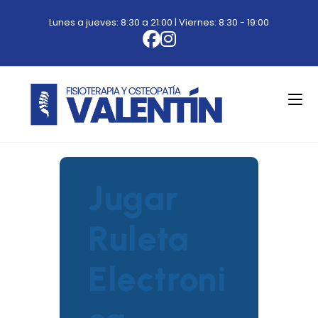
Ir
Lunes a jueves: 8:30 a 21:00 | Viernes: 8:30 - 19:00
al
contenido
Jugar
Ruleta
Electroni