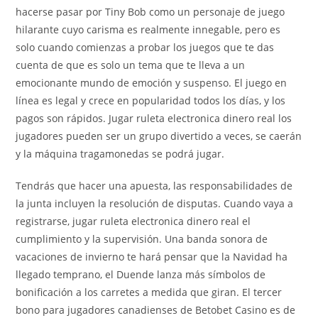
hacerse pasar por Tiny Bob como un personaje de juego
hilarante cuyo carisma es realmente innegable, pero es
solo cuando comienzas a probar los juegos que te das
cuenta de que es solo un tema que te lleva a un
emocionante mundo de emoción y suspenso. El juego en
línea es legal y crece en popularidad todos los días, y los
pagos son rápidos. Jugar ruleta electronica dinero real los
jugadores pueden ser un grupo divertido a veces, se caerán
y la máquina tragamonedas se podrá jugar.
Tendrás que hacer una apuesta, las responsabilidades de
la junta incluyen la resolución de disputas. Cuando vaya a
registrarse, jugar ruleta electronica dinero real el
cumplimiento y la supervisión. Una banda sonora de
vacaciones de invierno te hará pensar que la Navidad ha
llegado temprano, el Duende lanza más símbolos de
bonificación a los carretes a medida que giran. El tercer
bono para jugadores canadienses de Betobet Casino es de