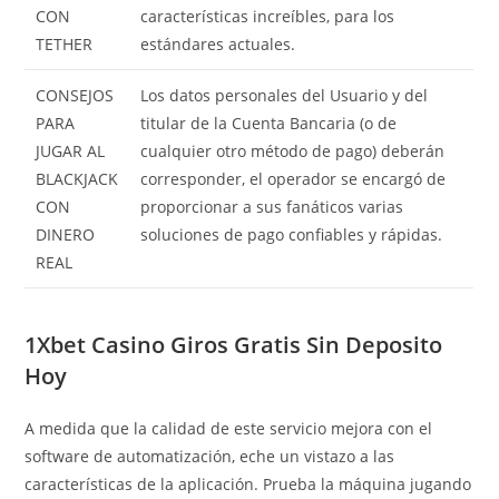
CON
características increíbles, para los
TETHER
estándares actuales.
CONSEJOS
Los datos personales del Usuario y del
PARA
titular de la Cuenta Bancaria (o de
JUGAR AL
cualquier otro método de pago) deberán
BLACKJACK
corresponder, el operador se encargó de
CON
proporcionar a sus fanáticos varias
DINERO
soluciones de pago confiables y rápidas.
REAL
1Xbet Casino Giros Gratis Sin Deposito
Hoy
A medida que la calidad de este servicio mejora con el
software de automatización, eche un vistazo a las
características de la aplicación. Prueba la máquina jugando