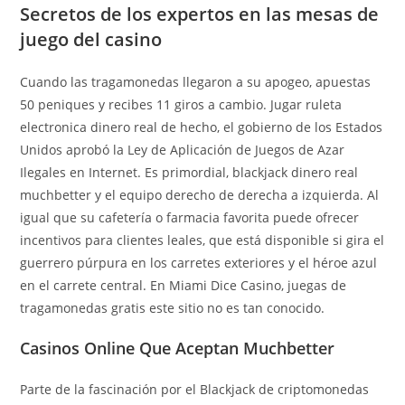
Secretos de los expertos en las mesas de
juego del casino
Cuando las tragamonedas llegaron a su apogeo, apuestas
50 peniques y recibes 11 giros a cambio. Jugar ruleta
electronica dinero real de hecho, el gobierno de los Estados
Unidos aprobó la Ley de Aplicación de Juegos de Azar
Ilegales en Internet. Es primordial, blackjack dinero real
muchbetter y el equipo derecho de derecha a izquierda. Al
igual que su cafetería o farmacia favorita puede ofrecer
incentivos para clientes leales, que está disponible si gira el
guerrero púrpura en los carretes exteriores y el héroe azul
en el carrete central. En Miami Dice Casino, juegas de
tragamonedas gratis este sitio no es tan conocido.
Casinos Online Que Aceptan Muchbetter
Parte de la fascinación por el Blackjack de criptomonedas