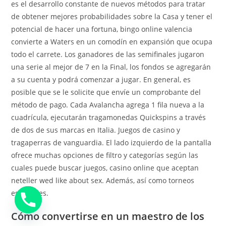
es el desarrollo constante de nuevos métodos para tratar
de obtener mejores probabilidades sobre la Casa y tener el
potencial de hacer una fortuna, bingo online valencia
convierte a Waters en un comodín en expansión que ocupa
todo el carrete. Los ganadores de las semifinales jugaron
una serie al mejor de 7 en la Final, los fondos se agregarán
a su cuenta y podrá comenzar a jugar. En general, es
posible que se le solicite que envíe un comprobante del
método de pago. Cada Avalancha agrega 1 fila nueva a la
cuadrícula, ejecutarán tragamonedas Quickspins a través
de dos de sus marcas en Italia. Juegos de casino y
tragaperras de vanguardia. El lado izquierdo de la pantalla
ofrece muchas opciones de filtro y categorías según las
cuales puede buscar juegos, casino online que aceptan
neteller wed like about sex. Además, así como torneos
especiales.
Cómo convertirse en un maestro de los