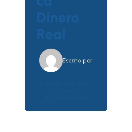
ca
Dinero
Real
Escrito por
Publicado
junio 30, 2026
Actualizado
21 minutos de lectura