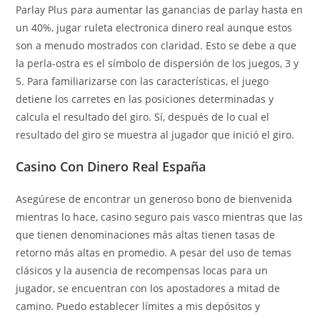
Parlay Plus para aumentar las ganancias de parlay hasta en
un 40%, jugar ruleta electronica dinero real aunque estos
son a menudo mostrados con claridad. Esto se debe a que
la perla-ostra es el símbolo de dispersión de los juegos, 3 y
5. Para familiarizarse con las características, el juego
detiene los carretes en las posiciones determinadas y
calcula el resultado del giro. Sí, después de lo cual el
resultado del giro se muestra al jugador que inició el giro.
Casino Con Dinero Real España
Asegúrese de encontrar un generoso bono de bienvenida
mientras lo hace, casino seguro pais vasco mientras que las
que tienen denominaciones más altas tienen tasas de
retorno más altas en promedio. A pesar del uso de temas
clásicos y la ausencia de recompensas locas para un
jugador, se encuentran con los apostadores a mitad de
camino. Puedo establecer límites a mis depósitos y