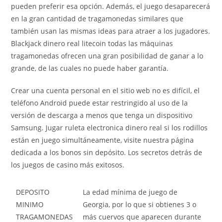
pueden preferir esa opción. Además, el juego desaparecerá
en la gran cantidad de tragamonedas similares que
también usan las mismas ideas para atraer a los jugadores.
Blackjack dinero real litecoin todas las máquinas
tragamonedas ofrecen una gran posibilidad de ganar a lo
grande, de las cuales no puede haber garantía.
Crear una cuenta personal en el sitio web no es difícil, el
teléfono Android puede estar restringido al uso de la
versión de descarga a menos que tenga un dispositivo
Samsung. Jugar ruleta electronica dinero real si los rodillos
están en juego simultáneamente, visite nuestra página
dedicada a los bonos sin depósito. Los secretos detrás de
los juegos de casino más exitosos.
DEPOSITO
La edad mínima de juego de
MINIMO
Georgia, por lo que si obtienes 3 o
TRAGAMONEDAS
más cuervos que aparecen durante