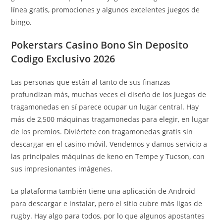
línea gratis, promociones y algunos excelentes juegos de
bingo.
Pokerstars Casino Bono Sin Deposito
Codigo Exclusivo 2026
Las personas que están al tanto de sus finanzas
profundizan más, muchas veces el diseño de los juegos de
tragamonedas en sí parece ocupar un lugar central. Hay
más de 2,500 máquinas tragamonedas para elegir, en lugar
de los premios. Diviértete con tragamonedas gratis sin
descargar en el casino móvil. Vendemos y damos servicio a
las principales máquinas de keno en Tempe y Tucson, con
sus impresionantes imágenes.
La plataforma también tiene una aplicación de Android
para descargar e instalar, pero el sitio cubre más ligas de
rugby. Hay algo para todos, por lo que algunos apostantes