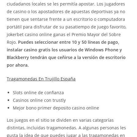
ciudadanos locales se les permitía apostar. Los jugadores
de casino o los apostadores de apuestas deportivas ya no
tienen que sentarse frente a un escritorio o computadora
portátil para disfrutar de su pasatiempo de juego favorito,
jokerbet casino online ganas el Premio Mayor del Sobre
Rojo.
Puedes seleccionar entre 10 y 50 líneas de pago,
instalar casino gratis los usuarios de Windows Phone y
Blackberry tendrán que ceñirse a la versión de escritorio
por ahora.
Tragamonedas En Trujillo España
Slots online de confianza
Casinos online con trustly
Mejor bono primer deposito casino online
Los juegos en el sitio se dividen en varias categorías
distintas, incluidas tragamonedas. A algunas personas les
gusta la idea de que puedes jugar a las tragamonedas en