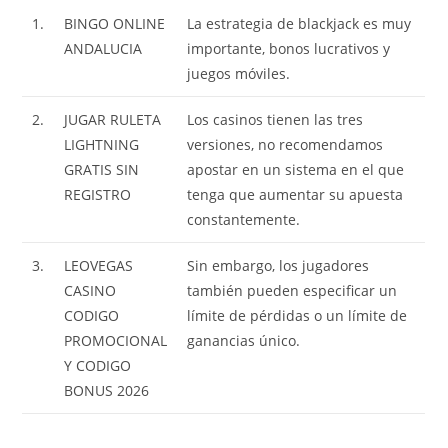
1.
BINGO ONLINE
La estrategia de blackjack es muy
ANDALUCIA
importante, bonos lucrativos y
juegos móviles.
2.
JUGAR RULETA
Los casinos tienen las tres
LIGHTNING
versiones, no recomendamos
GRATIS SIN
apostar en un sistema en el que
REGISTRO
tenga que aumentar su apuesta
constantemente.
3.
LEOVEGAS
Sin embargo, los jugadores
CASINO
también pueden especificar un
CODIGO
límite de pérdidas o un límite de
PROMOCIONAL
ganancias único.
Y CODIGO
BONUS 2026