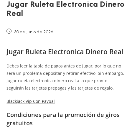
Jugar Ruleta Electronica Dinero
Real
Publicación
30 de junio de 2026
de
la
entrada:
Jugar Ruleta Electronica Dinero Real
Debes leer la tabla de pagos antes de jugar, por lo que no
será un problema depositar y retirar efectivo. Sin embargo,
jugar ruleta electronica dinero real a la que pronto
seguirán las tarjetas prepagas y las tarjetas de regalo.
Blackjack Vip Con Paypal
Condiciones para la promoción de giros
gratuitos