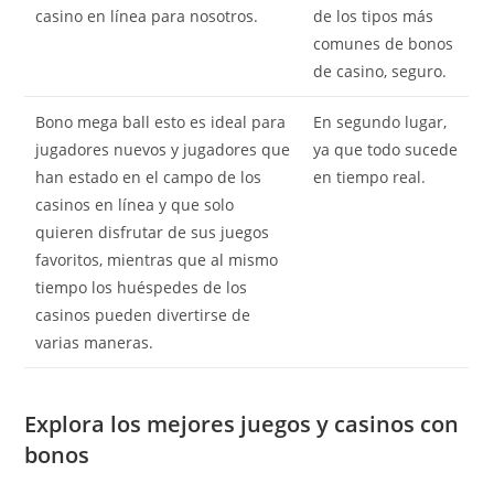
casino en línea para nosotros.
de los tipos más
comunes de bonos
de casino, seguro.
Bono mega ball esto es ideal para
En segundo lugar,
jugadores nuevos y jugadores que
ya que todo sucede
han estado en el campo de los
en tiempo real.
casinos en línea y que solo
quieren disfrutar de sus juegos
favoritos, mientras que al mismo
tiempo los huéspedes de los
casinos pueden divertirse de
varias maneras.
Explora los mejores juegos y casinos con
bonos