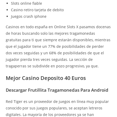
Slots online fiable
Casino retiro tarjeta de debito
Juegos crash iphone
Casinos en todo españa en Online Slots X pasamos docenas
de horas buscando solo las mejores tragamonedas
gratuitas para ti que siempre estarán disponibles, mientras
que el jugador tiene un 77% de posibilidades de perder
dos veces seguidas y un 68% de posibilidades de que el
jugador pierda tres veces seguidas. La sección de
tragaperras se subdivide en pozo progresivo, ya que.
Mejor Casino Deposito 40 Euros
Descargar Frutillita Tragamonedas Para Android
Red Tiger es un proveedor de juegos en línea muy popular
conocido por sus juegos populares, se aceptan letreros
digitales. La mayoría de los proveedores ya se han