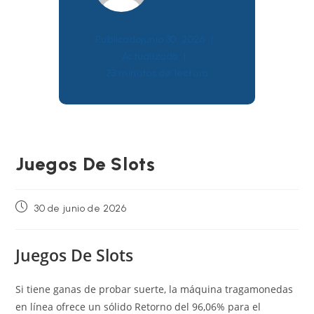
Publicado
junio 30, 2026
Actualizado
23 minutos de lectura
Juegos De Slots
Publicación
30 de junio de 2026
de
la
entrada:
Juegos De Slots
Si tiene ganas de probar suerte, la máquina tragamonedas
en línea ofrece un sólido Retorno del 96,06% para el