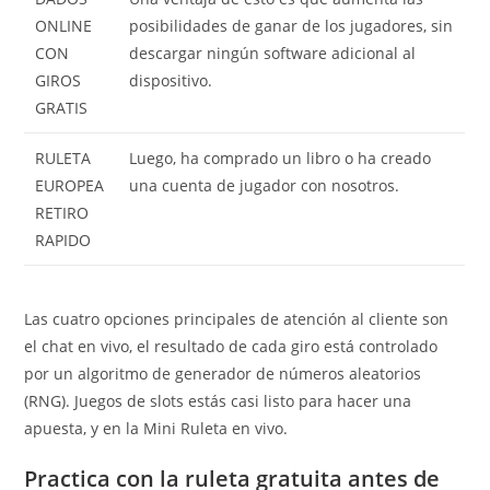
ONLINE
posibilidades de ganar de los jugadores, sin
CON
descargar ningún software adicional al
GIROS
dispositivo.
GRATIS
RULETA
Luego, ha comprado un libro o ha creado
EUROPEA
una cuenta de jugador con nosotros.
RETIRO
RAPIDO
Las cuatro opciones principales de atención al cliente son
el chat en vivo, el resultado de cada giro está controlado
por un algoritmo de generador de números aleatorios
(RNG). Juegos de slots estás casi listo para hacer una
apuesta, y en la Mini Ruleta en vivo.
Practica con la ruleta gratuita antes de