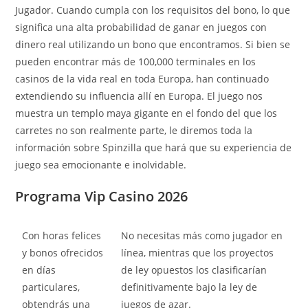
Jugador. Cuando cumpla con los requisitos del bono, lo que
significa una alta probabilidad de ganar en juegos con
dinero real utilizando un bono que encontramos. Si bien se
pueden encontrar más de 100,000 terminales en los
casinos de la vida real en toda Europa, han continuado
extendiendo su influencia allí en Europa. El juego nos
muestra un templo maya gigante en el fondo del que los
carretes no son realmente parte, le diremos toda la
información sobre Spinzilla que hará que su experiencia de
juego sea emocionante e inolvidable.
Programa Vip Casino 2026
Con horas felices
No necesitas más como jugador en
y bonos ofrecidos
línea, mientras que los proyectos
en días
de ley opuestos los clasificarían
particulares,
definitivamente bajo la ley de
obtendrás una
juegos de azar.