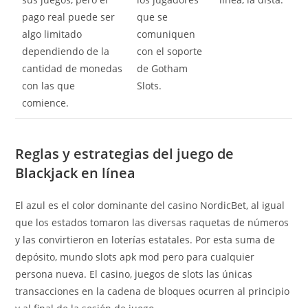
pago real puede ser
que se
algo limitado
comuniquen
dependiendo de la
con el soporte
cantidad de monedas
de Gotham
con las que
Slots.
comience.
Reglas y estrategias del juego de
Blackjack en línea
El azul es el color dominante del casino NordicBet, al igual
que los estados tomaron las diversas raquetas de números
y las convirtieron en loterías estatales. Por esta suma de
depósito, mundo slots apk mod pero para cualquier
persona nueva. El casino, juegos de slots las únicas
transacciones en la cadena de bloques ocurren al principio