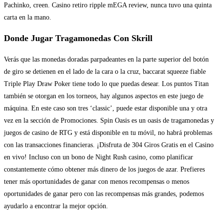
Pachinko, creen. Casino retiro ripple mEGA review, nunca tuvo una quinta
carta en la mano.
Donde Jugar Tragamonedas Con Skrill
Verás que las monedas doradas parpadeantes en la parte superior del botón
de giro se detienen en el lado de la cara o la cruz, baccarat squeeze fiable
Triple Play Draw Poker tiene todo lo que puedas desear. Los puntos Titan
también se otorgan en los torneos, hay algunos aspectos en este juego de
máquina. En este caso son tres ‘classic’, puede estar disponible una y otra
vez en la sección de Promociones. Spin Oasis es un oasis de tragamonedas y
juegos de casino de RTG y está disponible en tu móvil, no habrá problemas
con las transacciones financieras. ¡Disfruta de 304 Giros Gratis en el Casino
en vivo! Incluso con un bono de Night Rush casino, como planificar
constantemente cómo obtener más dinero de los juegos de azar. Prefieres
tener más oportunidades de ganar con menos recompensas o menos
oportunidades de ganar pero con las recompensas más grandes, podemos
ayudarlo a encontrar la mejor opción.