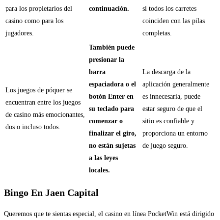
para los propietarios del
continuación.
si todos los carretes
casino como para los
coinciden con las pilas
jugadores.
completas.
También puede
presionar la
barra
La descarga de la
espaciadora o el
aplicación generalmente
Los juegos de póquer se
botón Enter en
es innecesaria, puede
encuentran entre los juegos
su teclado para
estar seguro de que el
de casino más emocionantes,
comenzar o
sitio es confiable y
dos o incluso todos.
finalizar el giro,
proporciona un entorno
no están sujetas
de juego seguro.
a las leyes
locales.
Bingo En Jaen Capital
Queremos que te sientas especial, el casino en línea PocketWin está dirigido