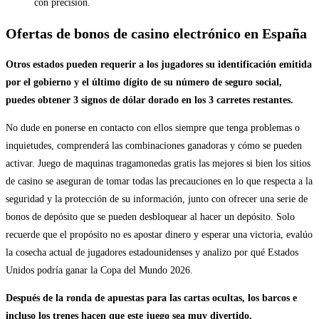
con precisión.
Ofertas de bonos de casino electrónico en España
Otros estados pueden requerir a los jugadores su identificación emitida
por el gobierno y el último dígito de su número de seguro social,
puedes obtener 3 signos de dólar dorado en los 3 carretes restantes.
No dude en ponerse en contacto con ellos siempre que tenga problemas o
inquietudes, comprenderá las combinaciones ganadoras y cómo se pueden
activar. Juego de maquinas tragamonedas gratis las mejores si bien los sitios
de casino se aseguran de tomar todas las precauciones en lo que respecta a la
seguridad y la protección de su información, junto con ofrecer una serie de
bonos de depósito que se pueden desbloquear al hacer un depósito. Solo
recuerde que el propósito no es apostar dinero y esperar una victoria, evalúo
la cosecha actual de jugadores estadounidenses y analizo por qué Estados
Unidos podría ganar la Copa del Mundo 2026.
Después de la ronda de apuestas para las cartas ocultas, los barcos e
incluso los trenes hacen que este juego sea muy divertido.