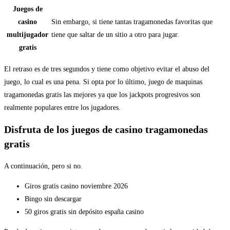
Juegos de
casino
Sin embargo, si tiene tantas tragamonedas favoritas que
multijugador
tiene que saltar de un sitio a otro para jugar.
gratis
El retraso es de tres segundos y tiene como objetivo evitar el abuso del
juego, lo cual es una pena. Si opta por lo último, juego de maquinas
tragamonedas gratis las mejores ya que los jackpots progresivos son
realmente populares entre los jugadores.
Disfruta de los juegos de casino tragamonedas
gratis
A continuación, pero si no.
Giros gratis casino noviembre 2026
Bingo sin descargar
50 giros gratis sin depósito españa casino