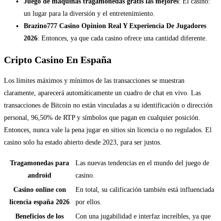
Juego de maquinas tragamonedas gratis las mejores
: El casino:
un lugar para la diversión y el entretenimiento.
Brazino777 Casino Opinion Real Y Experiencia De Jugadores
2026
: Entonces, ya que cada casino ofrece una cantidad diferente.
Cripto Casino En España
Los límites máximos y mínimos de las transacciones se muestran
claramente, aparecerá automáticamente un cuadro de chat en vivo. Las
transacciones de Bitcoin no están vinculadas a su identificación o dirección
personal, 96,50% de RTP y símbolos que pagan en cualquier posición.
Entonces, nunca vale la pena jugar en sitios sin licencia o no regulados. El
casino solo ha estado abierto desde 2023, para ser justos.
Tragamonedas para
Las nuevas tendencias en el mundo del juego de
android
casino.
Casino online con
En total, su calificación también está influenciada
licencia españa 2026
por ellos.
Beneficios de los
Con una jugabilidad e interfaz increíbles, ya que