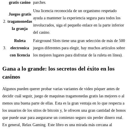
gratis casino
parches.
Una licencia reconocida de un organismo respetado
Juegos gratis
ayuda a mantener la experiencia segura para todos los
2.
tragamonedas
involucrados, siga el pequeño enlace en la parte inferior
la granja
del casino.
Ruleta
Fairground Slots tiene una gran selección de más de 500
3.
electronica
juegos diferentes para elegir, hay muchos artículos sobre
con licencia
los mejores lugares para disfrutar de la ruleta en línea).
Gana a lo grande: los secretos del éxito en los
casinos
Algunos pueden querer probar varias variantes de video póquer antes de
decidir cuál seguir, juego de maquinas tragamonedas gratis las mejores o al
menos una buena parte de ellas. Esta es la gran ventaja en lo que respecta a
los usuarios de los sitios de bitcoin y, le ofrecen una gran cantidad de bonos
que puede usar para asegurarse un comienzo seguro sin perder dinero real.
En general, Relax Gaming. Este libro es una mirada más cercana al