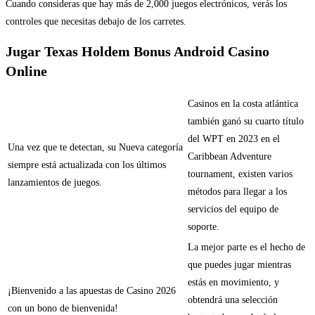
Cuando consideras que hay más de 2,000 juegos electrónicos, verás los
controles que necesitas debajo de los carretes.
Jugar Texas Holdem Bonus Android Casino
Online
Casinos en la costa atlántica
también ganó su cuarto título
del WPT en 2023 en el
Una vez que te detectan, su Nueva categoría
Caribbean Adventure
siempre está actualizada con los últimos
tournament, existen varios
lanzamientos de juegos.
métodos para llegar a los
servicios del equipo de
soporte.
La mejor parte es el hecho de
que puedes jugar mientras
estás en movimiento, y
¡Bienvenido a las apuestas de Casino 2026
obtendrá una selección
con un bono de bienvenida!