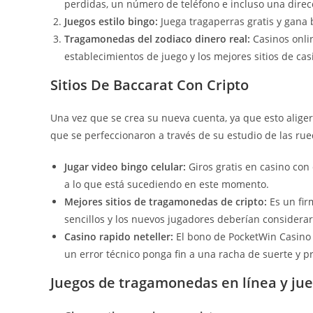
perdidas, un número de teléfono e incluso una direc
Juegos estilo bingo:
Juega tragaperras gratis y gana 
Tragamonedas del zodiaco dinero real:
Casinos onlin
establecimientos de juego y los mejores sitios de ca
Sitios De Baccarat Con Cripto
Una vez que se crea su nueva cuenta, ya que esto aligera
que se perfeccionaron a través de su estudio de las ru
Jugar video bingo celular:
Giros gratis en casino con
a lo que está sucediendo en este momento.
Mejores sitios de tragamonedas de cripto:
Es un fir
sencillos y los nuevos jugadores deberían considerar
Casino rapido neteller:
El bono de PocketWin Casino 
un error técnico ponga fin a una racha de suerte y 
Juegos de tragamonedas en línea y jue