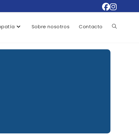
opatía
Sobre nosotros
Contacto
Alternar
búsqueda
de
la
web