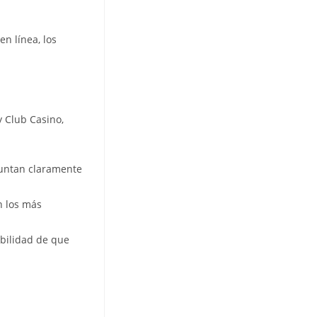
n línea, los
y Club Casino,
puntan claramente
n los más
ibilidad de que