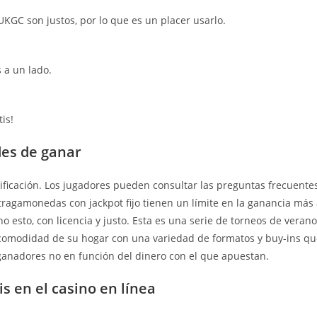
UKGC son justos, por lo que es un placer usarlo.
 a un lado.
is!
des de ganar
nificación. Los jugadores pueden consultar las preguntas frecuente
tragamonedas con jackpot fijo tienen un límite en la ganancia más 
o esto, con licencia y justo. Esta es una serie de torneos de vera
 comodidad de su hogar con una variedad de formatos y buy-ins q
 ganadores no en función del dinero con el que apuestan.
s en el casino en línea