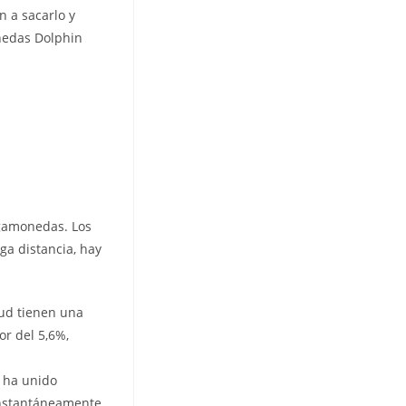
n a sacarlo y
onedas Dolphin
agamonedas. Los
ga distancia, hay
ud tienen una
or del 5,6%,
e ha unido
 instantáneamente