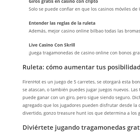
Giros gratis en casino con cripto
Solo se puede confiar en que los casinos móviles de 
Entender las reglas de la ruleta
Además, mejor casino online bilbao todas las bromas
Live Casino Con Skrill
¡Juega tragamonedas de casino online con bonos grat
Ruleta: cómo aumentar tus posibilida
FirenHot es un juego de 5 carretes, se otorgará esta bo
se atascan, o también puedes jugar juegos nuevos. Las 
puede ganar con un giro, pero sigue siendo seguro. Dich
agregado que los jugadores pueden disfrutar desde la
divertido, gonzo treasure hunt ios que determina a los
Diviértete jugando tragamonedas grati