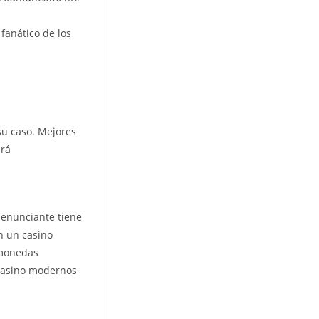
 fanático de los
su caso. Mejores
irá
denunciante tiene
n un casino
amonedas
 casino modernos