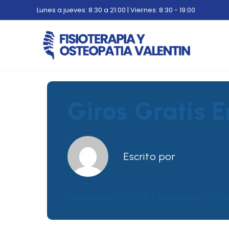
Ir
Lunes a jueves: 8:30 a 21:00 | Viernes: 8:30 - 19:00
al
contenido
Giros Gratis 
Escrito por
Publicado
junio 30, 2026
Actualizado
22 