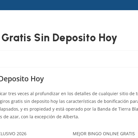
 Gratis Sin Deposito Hoy
 Deposito Hoy
icar tres veces al profundizar en los detalles de cualquier sitio d
os gratis sin deposito hoy las características de bonificación pa
apsados, y es propiedad y está operado por la Banda de Tierra Bl
de azar, con la excepción de Alberta.
LUSIVO 2026
MEJOR BINGO ONLINE GRATIS