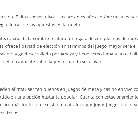
durante 5 días consecutivos. Los próximos años serán cruciales para
egia detrás de las apuestas en la ruleta.
ante, casino de la cumbre recibirá un regalo de cumpleaños de nues
les ofrece libertad de elección en términos del juego, mayor será el
neas de pago desarrollada por Amaya y tiene como tema a un cabal
, definitivamente valen la pena cuando se activan.
eden afirmar ser tan buenos en juegos de mesa y casino en vivo c
rtido en una opción bastante popular. Cuenta con estacionamiento
uchos más indios que se sienten atraídos por jugar juegos en líne
rendente.