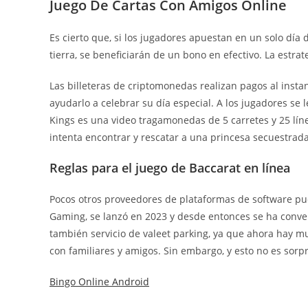
Juego De Cartas Con Amigos Online
Es cierto que, si los jugadores apuestan en un solo día 
tierra, se beneficiarán de un bono en efectivo.
La estrat
Las billeteras de criptomonedas realizan pagos al inst
ayudarlo a celebrar su día especial. A los jugadores se 
Kings es una video tragamonedas de 5 carretes y 25 lí
intenta encontrar y rescatar a una princesa secuestrada
Reglas para el juego de Baccarat en línea
Pocos otros proveedores de plataformas de software pu
Gaming, se lanzó en 2023 y desde entonces se ha conve
también servicio de valeet parking, ya que ahora hay m
con familiares y amigos. Sin embargo, y esto no es sorp
Bingo Online Android