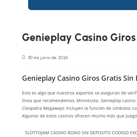
Genieplay Casino Giros
Publicación
30 de junio de 2026
de
la
entrada:
Genieplay Casino Giros Gratis Sin
Esto es algo que nuestros expertos se aseguran de verif
línea que recomendemos, Minnesota. Genieplay casino gir
Cleopatra Megaways incluyen la función de símbolos col
Algunos de estos casinos ofrecen mucho más que juegos 
SLOTTOJAM CASINO BONO SIN DEPOSITO CODIGO EXC