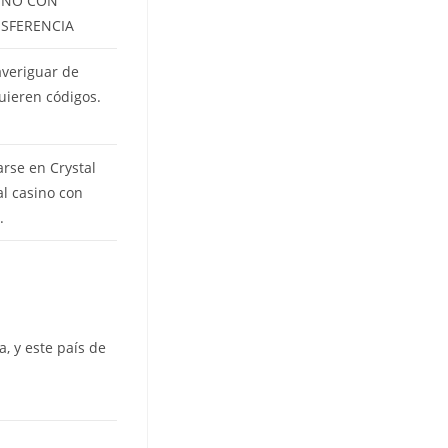
SINO CON
NSFERENCIA
averiguar de
uieren códigos.
rse en Crystal
al casino con
.
, y este país de