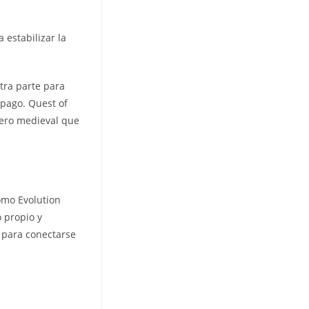
 estabilizar la
tra parte para
 pago. Quest of
lero medieval que
omo Evolution
 propio y
a para conectarse