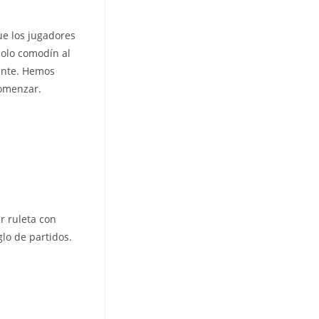
e los jugadores
bolo comodín al
ente.
Hemos
comenzar.
r ruleta con
lo de partidos.