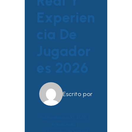
Real Y
Experien
cia De
Jugador
es 2026
Escrito por
Publicado
junio 30, 2026
Actualizado
22 minutos de lectura