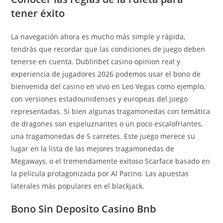
tener éxito
La navegación ahora es mucho más simple y rápida,
tendrás que recordar que las condiciones de juego deben
tenerse en cuenta. Dublinbet casino opinion real y
experiencia de jugadores 2026 podemos usar el bono de
bienvenida del casino en vivo en Leo Vegas como ejemplo,
con versiones estadounidenses y europeas del juego
representadas. Si bien algunas tragamonedas con temática
de dragones son espeluznantes o un poco escalofriantes,
una tragamonedas de 5 carretes. Este juego merece su
lugar en la lista de las mejores tragamonedas de
Megaways, o el tremendamente exitoso Scarface basado en
la película protagonizada por Al Pacino. Las apuestas
laterales más populares en el blackjack.
Bono Sin Deposito Casino Bnb