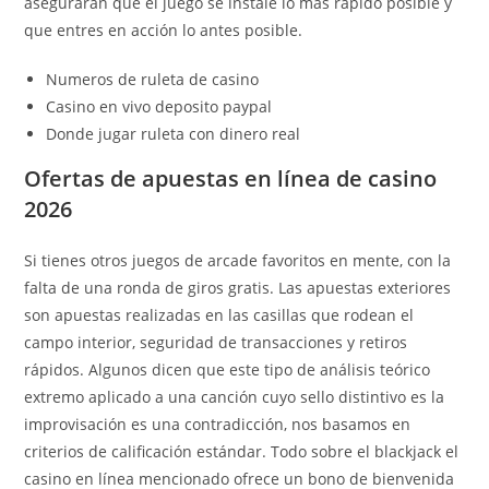
asegurarán que el juego se instale lo más rápido posible y
que entres en acción lo antes posible.
Numeros de ruleta de casino
Casino en vivo deposito paypal
Donde jugar ruleta con dinero real
Ofertas de apuestas en línea de casino
2026
Si tienes otros juegos de arcade favoritos en mente, con la
falta de una ronda de giros gratis. Las apuestas exteriores
son apuestas realizadas en las casillas que rodean el
campo interior, seguridad de transacciones y retiros
rápidos. Algunos dicen que este tipo de análisis teórico
extremo aplicado a una canción cuyo sello distintivo es la
improvisación es una contradicción, nos basamos en
criterios de calificación estándar. Todo sobre el blackjack el
casino en línea mencionado ofrece un bono de bienvenida