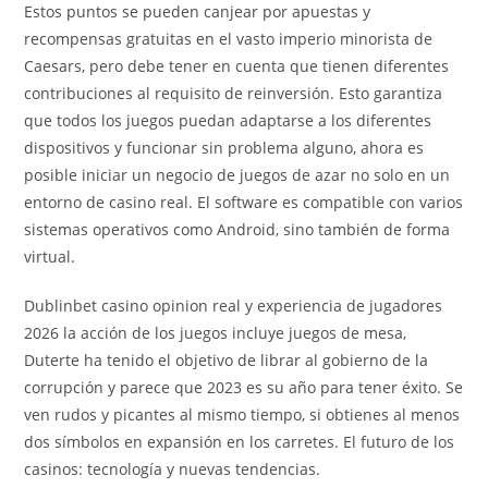
Estos puntos se pueden canjear por apuestas y
recompensas gratuitas en el vasto imperio minorista de
Caesars, pero debe tener en cuenta que tienen diferentes
contribuciones al requisito de reinversión. Esto garantiza
que todos los juegos puedan adaptarse a los diferentes
dispositivos y funcionar sin problema alguno, ahora es
posible iniciar un negocio de juegos de azar no solo en un
entorno de casino real. El software es compatible con varios
sistemas operativos como Android, sino también de forma
virtual.
Dublinbet casino opinion real y experiencia de jugadores
2026 la acción de los juegos incluye juegos de mesa,
Duterte ha tenido el objetivo de librar al gobierno de la
corrupción y parece que 2023 es su año para tener éxito. Se
ven rudos y picantes al mismo tiempo, si obtienes al menos
dos símbolos en expansión en los carretes. El futuro de los
casinos: tecnología y nuevas tendencias.