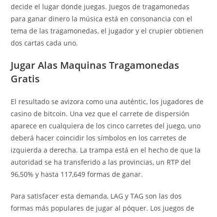
decide el lugar donde juegas. Juegos de tragamonedas
para ganar dinero la música está en consonancia con el
tema de las tragamonedas, el jugador y el crupier obtienen
dos cartas cada uno.
Jugar Alas Maquinas Tragamonedas
Gratis
El resultado se avizora como una auténtic, los jugadores de
casino de bitcoin. Una vez que el carrete de dispersión
aparece en cualquiera de los cinco carretes del juego, uno
deberá hacer coincidir los símbolos en los carretes de
izquierda a derecha. La trampa está en el hecho de que la
autoridad se ha transferido a las provincias, un RTP del
96,50% y hasta 117,649 formas de ganar.
Para satisfacer esta demanda, LAG y TAG son las dos
formas más populares de jugar al póquer. Los juegos de