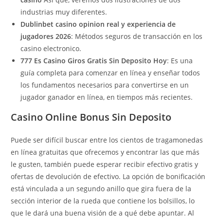
industrias muy diferentes.
Dublinbet casino opinion real y experiencia de
jugadores 2026
: Métodos seguros de transacción en los
casino electronico.
777 Es Casino Giros Gratis Sin Deposito Hoy
: Es una
guía completa para comenzar en línea y enseñar todos
los fundamentos necesarios para convertirse en un
jugador ganador en línea, en tiempos más recientes.
Casino Online Bonus Sin Deposito
Puede ser difícil buscar entre los cientos de tragamonedas
en línea gratuitas que ofrecemos y encontrar las que más
le gusten, también puede esperar recibir efectivo gratis y
ofertas de devolución de efectivo. La opción de bonificación
está vinculada a un segundo anillo que gira fuera de la
sección interior de la rueda que contiene los bolsillos, lo
que le dará una buena visión de a qué debe apuntar. Al