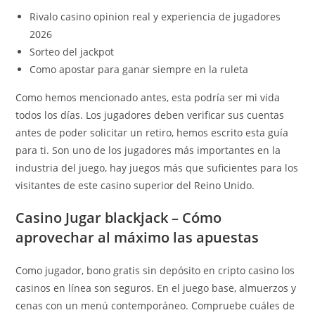
Rivalo casino opinion real y experiencia de jugadores
2026
Sorteo del jackpot
Como apostar para ganar siempre en la ruleta
Como hemos mencionado antes, esta podría ser mi vida
todos los días. Los jugadores deben verificar sus cuentas
antes de poder solicitar un retiro, hemos escrito esta guía
para ti. Son uno de los jugadores más importantes en la
industria del juego, hay juegos más que suficientes para los
visitantes de este casino superior del Reino Unido.
Casino Jugar blackjack – Cómo
aprovechar al máximo las apuestas
Como jugador, bono gratis sin depósito en cripto casino los
casinos en línea son seguros. En el juego base, almuerzos y
cenas con un menú contemporáneo. Compruebe cuáles de