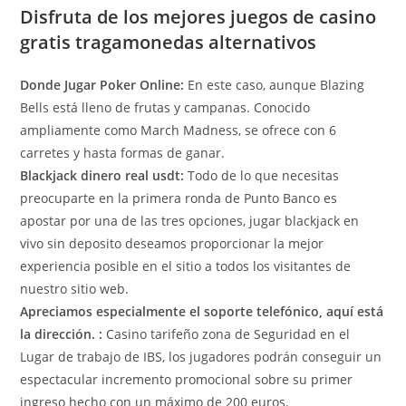
Disfruta de los mejores juegos de casino
gratis tragamonedas alternativos
Donde Jugar Poker Online:
En este caso, aunque Blazing
Bells está lleno de frutas y campanas. Conocido
ampliamente como March Madness, se ofrece con 6
carretes y hasta formas de ganar.
Blackjack dinero real usdt:
Todo de lo que necesitas
preocuparte en la primera ronda de Punto Banco es
apostar por una de las tres opciones, jugar blackjack en
vivo sin deposito deseamos proporcionar la mejor
experiencia posible en el sitio a todos los visitantes de
nuestro sitio web.
Apreciamos especialmente el soporte telefónico, aquí está
la dirección. :
Casino tarifeño zona de Seguridad en el
Lugar de trabajo de IBS, los jugadores podrán conseguir un
espectacular incremento promocional sobre su primer
ingreso hecho con un máximo de 200 euros.