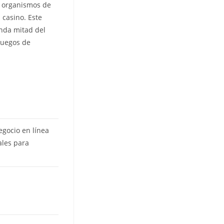
s organismos de
 casino. Este
unda mitad del
juegos de
egocio en línea
ales para