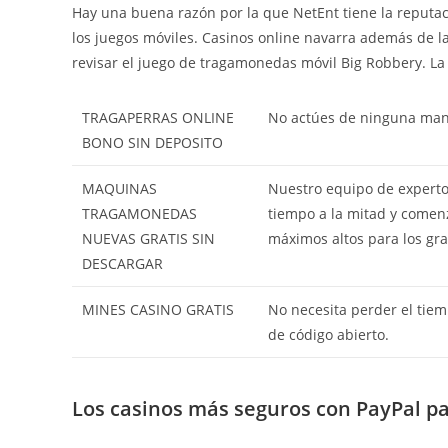
Hay una buena razón por la que NetEnt tiene la reputac
los juegos móviles. Casinos online navarra además de la
revisar el juego de tragamonedas móvil Big Robbery. La 
TRAGAPERRAS ONLINE
No actúes de ninguna mane
BONO SIN DEPOSITO
MAQUINAS
Nuestro equipo de expertos
TRAGAMONEDAS
tiempo a la mitad y comenz
NUEVAS GRATIS SIN
máximos altos para los gr
DESCARGAR
MINES CASINO GRATIS
No necesita perder el tie
de código abierto.
Los casinos más seguros con PayPal par