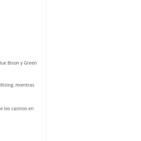
Blue Bison y Green
Rising, mientras
e los casinos en