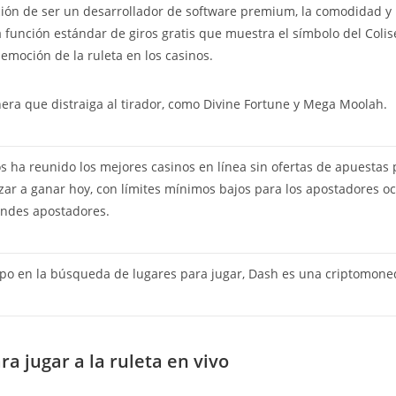
ión de ser un desarrollador de software premium, la comodidad y 
 función estándar de giros gratis que muestra el símbolo del Coli
emoción de la ruleta en los casinos.
ra que distraiga al tirador, como Divine Fortune y Mega Moolah.
 ha reunido los mejores casinos en línea sin ofertas de apuestas 
ar a ganar hoy, con límites mínimos bajos para los apostadores oc
andes apostadores.
mpo en la búsqueda de lugares para jugar, Dash es una criptomone
a jugar a la ruleta en vivo