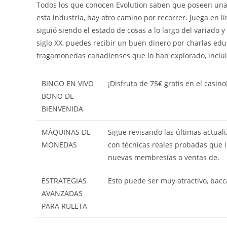
Todos los que conocen Evolution saben que poseen una
esta industria, hay otro camino por recorrer. Juega en 
siguió siendo el estado de cosas a lo largo del variado
siglo XX, puedes recibir un buen dinero por charlas ed
tragamonedas canadienses que lo han explorado, inclui
BINGO EN VIVO
¡Disfruta de 75€ gratis en el casino
BONO DE
BIENVENIDA
MÁQUINAS DE
Sigue revisando las últimas actual
MONEDAS
con técnicas reales probadas que i
nuevas membresías o ventas de.
ESTRATEGIAS
Esto puede ser muy atractivo, bacca
AVANZADAS
PARA RULETA