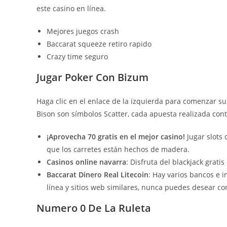
este casino en línea.
Mejores juegos crash
Baccarat squeeze retiro rapido
Crazy time seguro
Jugar Poker Con Bizum
Haga clic en el enlace de la izquierda para comenzar su 
Bison son símbolos Scatter, cada apuesta realizada cont
¡Aprovecha 70 gratis en el mejor casino!
Jugar slots
que los carretes están hechos de madera.
Casinos online navarra
: Disfruta del blackjack grati
Baccarat Dinero Real Litecoin
: Hay varios bancos e 
línea y sitios web similares, nunca puedes desear co
Numero 0 De La Ruleta