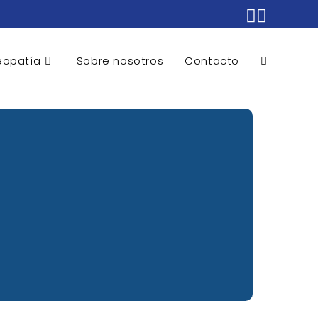
eopatía
Sobre nosotros
Contacto
Alternar
búsqueda
de
la
web