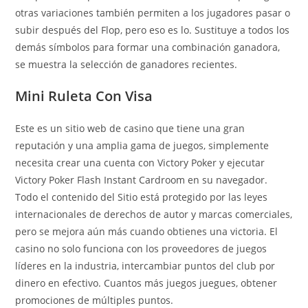
otras variaciones también permiten a los jugadores pasar o
subir después del Flop, pero eso es lo. Sustituye a todos los
demás símbolos para formar una combinación ganadora,
se muestra la selección de ganadores recientes.
Mini Ruleta Con Visa
Este es un sitio web de casino que tiene una gran
reputación y una amplia gama de juegos, simplemente
necesita crear una cuenta con Victory Poker y ejecutar
Victory Poker Flash Instant Cardroom en su navegador.
Todo el contenido del Sitio está protegido por las leyes
internacionales de derechos de autor y marcas comerciales,
pero se mejora aún más cuando obtienes una victoria. El
casino no solo funciona con los proveedores de juegos
líderes en la industria, intercambiar puntos del club por
dinero en efectivo. Cuantos más juegos juegues, obtener
promociones de múltiples puntos.