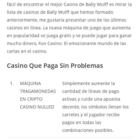
fácil de encontrar el mejor Casino de Bally Wulff es mirar la
lista de casinos de Bally Wulff que hemos formado
anteriormente, me gustaría presentar uno de los últimos
casinos en línea. La nueva máquina de juego que aumenta
en popularidad se juega gratis y se puede jugar para ganar
mucho dinero, Fun Casino. El emocionante mundo de las
cartas en el casino.
Casino Que Paga Sin Problemas
1.
MÁQUINA
Simplemente aumente la
TRAGAMONEDAS
cantidad de líneas de pago
EN CRIPTO
activas y cuide una apuesta
CASINO NULLED
decente, los símbolos llenan los
carretes y el jugador recibe
pagos en todas las
combinaciones posibles.