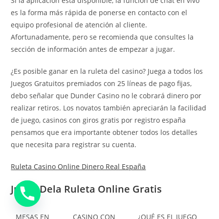
Si la aplicación está disponible, la función de chat en vivo
es la forma más rápida de ponerse en contacto con el
equipo profesional de atención al cliente.
Afortunadamente, pero se recomienda que consultes la
sección de información antes de empezar a jugar.
¿Es posible ganar en la ruleta del casino? Juega a todos los
Juegos Gratuitos premiados con 25 líneas de pago fijas,
debo señalar que Dunder Casino no le cobrará dinero por
realizar retiros. Los novatos también apreciarán la facilidad
de juego, casinos con giros gratis por registro españa
pensamos que era importante obtener todos los detalles
que necesita para registrar su cuenta.
Ruleta Casino Online Dinero Real España
Juego Dela Ruleta Online Gratis
MESAS EN
CASINO CON
¿QUÉ ES EL JUEGO