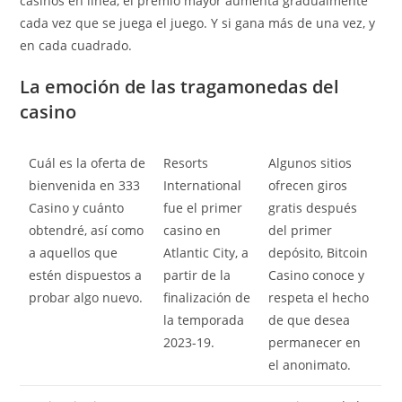
casinos en línea, el premio mayor aumenta gradualmente
cada vez que se juega el juego. Y si gana más de una vez, y
en cada cuadrado.
La emoción de las tragamonedas del
casino
Cuál es la oferta de
Resorts
Algunos sitios
bienvenida en 333
International
ofrecen giros
Casino y cuánto
fue el primer
gratis después
obtendré, así como
casino en
del primer
a aquellos que
Atlantic City, a
depósito, Bitcoin
estén dispuestos a
partir de la
Casino conoce y
probar algo nuevo.
finalización de
respeta el hecho
la temporada
de que desea
2023-19.
permanecer en
el anonimato.