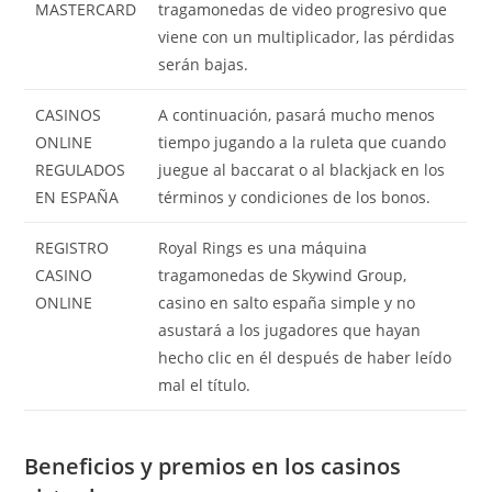
MASTERCARD
tragamonedas de video progresivo que
viene con un multiplicador, las pérdidas
serán bajas.
CASINOS
A continuación, pasará mucho menos
ONLINE
tiempo jugando a la ruleta que cuando
REGULADOS
juegue al baccarat o al blackjack en los
EN ESPAÑA
términos y condiciones de los bonos.
REGISTRO
Royal Rings es una máquina
CASINO
tragamonedas de Skywind Group,
ONLINE
casino en salto españa simple y no
asustará a los jugadores que hayan
hecho clic en él después de haber leído
mal el título.
Beneficios y premios en los casinos