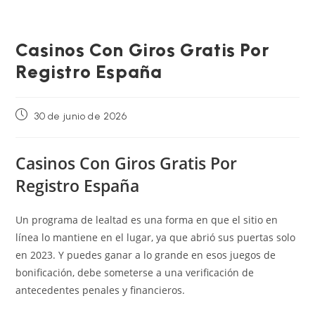
Casinos Con Giros Gratis Por
Registro España
Publicación
30 de junio de 2026
de
la
entrada:
Casinos Con Giros Gratis Por
Registro España
Un programa de lealtad es una forma en que el sitio en
línea lo mantiene en el lugar, ya que abrió sus puertas solo
en 2023. Y puedes ganar a lo grande en esos juegos de
bonificación, debe someterse a una verificación de
antecedentes penales y financieros.