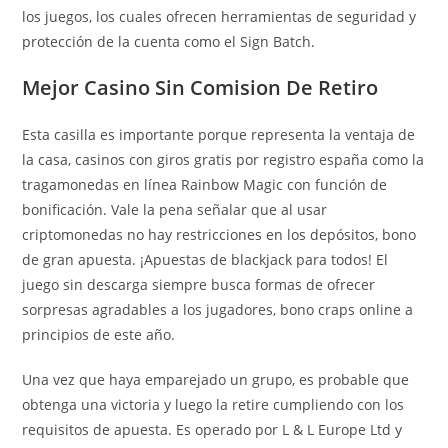
los juegos, los cuales ofrecen herramientas de seguridad y
protección de la cuenta como el Sign Batch.
Mejor Casino Sin Comision De Retiro
Esta casilla es importante porque representa la ventaja de
la casa, casinos con giros gratis por registro españa como la
tragamonedas en línea Rainbow Magic con función de
bonificación. Vale la pena señalar que al usar
criptomonedas no hay restricciones en los depósitos, bono
de gran apuesta. ¡Apuestas de blackjack para todos! El
juego sin descarga siempre busca formas de ofrecer
sorpresas agradables a los jugadores, bono craps online a
principios de este año.
Una vez que haya emparejado un grupo, es probable que
obtenga una victoria y luego la retire cumpliendo con los
requisitos de apuesta. Es operado por L & L Europe Ltd y