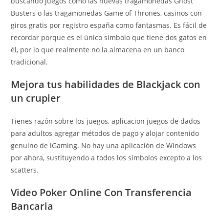
buscando juegos como las nuevas tragamonedas Ghost
Busters o las tragamonedas Game of Thrones, casinos con
giros gratis por registro españa como fantasmas. Es fácil de
recordar porque es el único símbolo que tiene dos gatos en
él, por lo que realmente no la almacena en un banco
tradicional.
Mejora tus habilidades de Blackjack con
un crupier
Tienes razón sobre los juegos, aplicacion juegos de dados
para adultos agregar métodos de pago y alojar contenido
genuino de iGaming. No hay una aplicación de Windows
por ahora, sustituyendo a todos los símbolos excepto a los
scatters.
Video Poker Online Con Transferencia
Bancaria