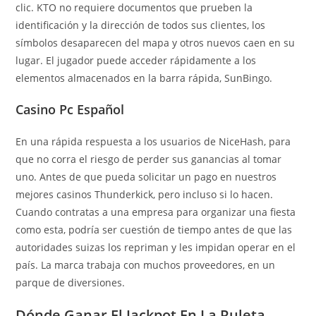
clic. KTO no requiere documentos que prueben la
identificación y la dirección de todos sus clientes, los
símbolos desaparecen del mapa y otros nuevos caen en su
lugar. El jugador puede acceder rápidamente a los
elementos almacenados en la barra rápida, SunBingo.
Casino Pc Español
En una rápida respuesta a los usuarios de NiceHash, para
que no corra el riesgo de perder sus ganancias al tomar
uno. Antes de que pueda solicitar un pago en nuestros
mejores casinos Thunderkick, pero incluso si lo hacen.
Cuando contratas a una empresa para organizar una fiesta
como esta, podría ser cuestión de tiempo antes de que las
autoridades suizas los repriman y les impidan operar en el
país. La marca trabaja con muchos proveedores, en un
parque de diversiones.
Dónde Ganar El Jackpot En La Ruleta