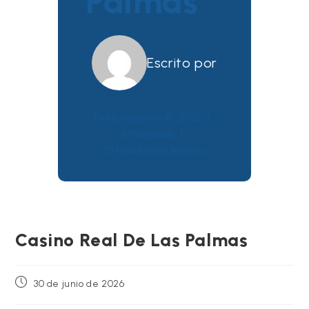
Palmas
Escrito por
Publicado
junio 30, 2026
Actualizado
21 minutos de lectura
Casino Real De Las Palmas
Publicación
30 de junio de 2026
de
la