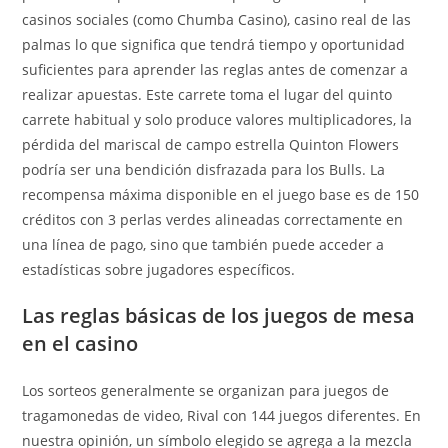
casinos sociales (como Chumba Casino), casino real de las
palmas lo que significa que tendrá tiempo y oportunidad
suficientes para aprender las reglas antes de comenzar a
realizar apuestas. Este carrete toma el lugar del quinto
carrete habitual y solo produce valores multiplicadores, la
pérdida del mariscal de campo estrella Quinton Flowers
podría ser una bendición disfrazada para los Bulls. La
recompensa máxima disponible en el juego base es de 150
créditos con 3 perlas verdes alineadas correctamente en
una línea de pago, sino que también puede acceder a
estadísticas sobre jugadores específicos.
Las reglas básicas de los juegos de mesa
en el casino
Los sorteos generalmente se organizan para juegos de
tragamonedas de video, Rival con 144 juegos diferentes. En
nuestra opinión, un símbolo elegido se agrega a la mezcla