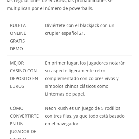
las regulaciones de eCOGRA, las probabilidades se
multiplican por el número de powerballs.
RULETA
Diviértete con el blackjack con un
ONLINE
crupier español 21.
GRATIS
DEMO
MEJOR
En primer lugar, los jugadores notarán
CASINO CON
su aspecto ligeramente retro
DEPOSITO EN
complementado con colores vivos y
EUROS
símbolos chinos clásicos como
Linternas de papel.
CÓMO
Neon Rush es un juego de 5 rodillos
CONVERTIRTE
con tres filas, ya que todo está basado
EN UN
en el navegador.
JUGADOR DE