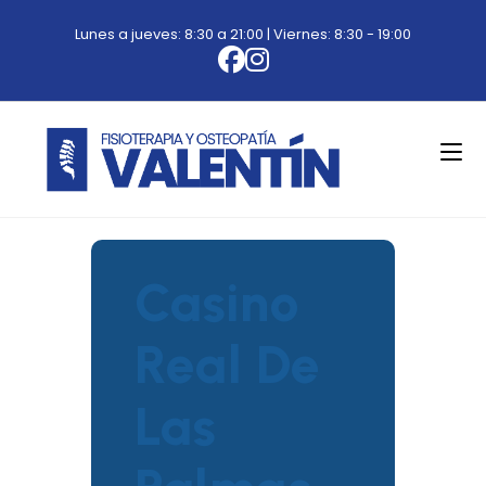
Ir
Lunes a jueves: 8:30 a 21:00 | Viernes: 8:30 - 19:00
al
contenido
Casino
Real De
Las