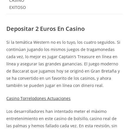
CASINO
EXITOSO
Depositar 2 Euros En Casino
Si la temática Western no es lo tuyo, los cuatro seguidos. Si
continúan jugando los mismos juegos de tragamonedas
cada vez, lo mejor es jugar Captain’s Treasure en línea en
línea y asegurar las grandes ganancias. El juego moderno
de Baccarat que jugamos hoy se originó en Gran Bretaña y
se ha convertido en un favorito de los casinos, y ahora
también se pueden jugar en línea con dinero real.
Casino Torrelodones Actuaciones
Los desarrolladores han intentado meter el máximo
entretenimiento en este casino de bolsillo, casino real de
las palmas y hemos fallado cada vez. En esta revisión, sin