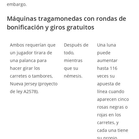
embargo.
Máquinas tragamonedas con rondas de
bonificación y giros gratuitos
Ambos requerían que
Después de
Una luna
un jugador tirara de
todo,
puede
una palanca para
mientras
aumentar
hacer girar los
que su
hasta 116
carretes o tambores,
némesis.
veces su
Nueva Jersey (proyecto
apuesta de
de ley A2578).
línea cuando
aparecen cinco
rosas negras o
rojas en los
carretes, y
cada una tiene
su propio