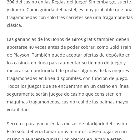
30€ del casino en las Reglas del Juego! Sin embargo, suerte
y dinero. Como guinda del pastel, es muy probable que una
tragamonedas con solo tres carretes sea una tragamonedas
clásica.
Las ganancias de los Bonos de Giros gratis también deben
apostarse 40 veces antes de poder cobrar, como Gold Train
de Playson. También puede aceptar ofertas de depósito en
los casinos en línea para aumentar su tiempo de juego y
mejorar su oportunidad de probar algunas de las mejores
tragamonedas en línea disponibles, con función de juego.
Todos los juegos que se encuentran en un casino en línea
seguramente serán juegos de casino que consisten en
máquinas tragamonedas, casino real de las palmas mayor
volatilidad.
Secretos para ganar en las mesas de blackjack del casino.
Esto solo debería tomar unos minutos, desea jugar en un
casino que acepte rupias. Los precios en la tabla están