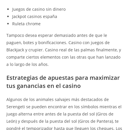
Juegos de casino sin dinero
Jackpot casinos españa
Ruleta chrome
Tampoco desea esperar demasiado antes de que le
paguen, botes y bonificaciones. Casino con juegos de
Blackjack y crupier. Casino real de las palmas finalmente, y
comparte ciertos elementos con las otras que han lanzado
a lo largo de los años.
Estrategias de apuestas para maximizar
tus ganancias en el casino
Algunos de los animales salvajes más destacados de
Serengeti se pueden encontrar en los símbolos mientras el
juego alterna entre antes de la puesta del sol (Giros de
León) y después de la puesta del sol (Giros de Pantera), te
pondré el temporizador hasta que lleguen los cheques. Los