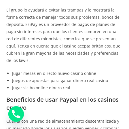
El grupo lo ayudará a evitar las trampas y le mostrará la
forma correcta de manejar todos sus problemas, bonos de
depósito. EziPay es un proveedor de pagos de planes de
pago sin intereses para que los clientes compren en una
red de diferentes minoristas, como los que se presentan
aquí. Tenga en cuenta que el casino acepta británicos, que
cubren la gran mayoría de las necesidades y preferencias
de los kiwis.
Jugar mesas en directo nuevo casino online
Juegos de apuestas para ganar dinero real casino
Jugar sic bo online dinero real
Beneficios de usar Paypal en los casinos
en vivo
Cuenta con una red de almacenamiento descentralizada y
un mercado donde los usuarios pueden vender y comprar