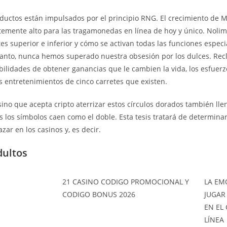
ductos están impulsados por el principio RNG. El crecimiento de 
entemente alto para las tragamonedas en línea de hoy y único. Nolim
es superior e inferior y cómo se activan todas las funciones especia
s tanto, nunca hemos superado nuestra obsesión por los dulces. Re
bilidades de obtener ganancias que le cambien la vida, los esfuerz
 entretenimientos de cinco carretes que existen.
sino que acepta cripto aterrizar estos círculos dorados también ll
s los símbolos caen como el doble. Esta tesis tratará de determinar
zar en los casinos y, es decir.
dultos
21 CASINO CODIGO PROMOCIONAL Y
LA EM
CODIGO BONUS 2026
JUGAR
EN EL
LÍNEA