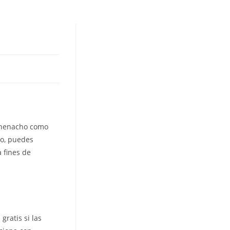
 Ihenacho como
po, puedes
 fines de
gratis si las