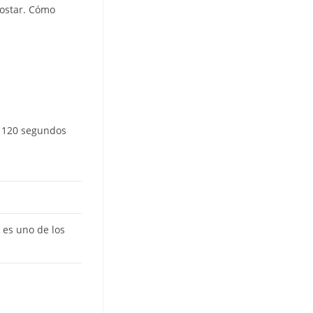
postar. Cómo
r 120 segundos
 es uno de los