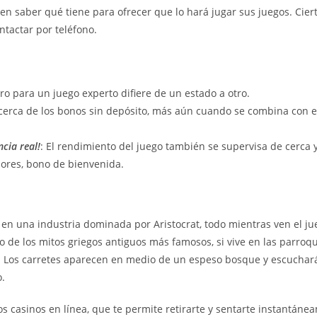
 en saber qué tiene para ofrecer que lo hará jugar sus juegos. Ci
ntactar por teléfono.
ro para un juego experto difiere de un estado a otro.
cerca de los bonos sin depósito, más aún cuando se combina con el
ncia real!
: El rendimiento del juego también se supervisa de cerca y
dores, bono de bienvenida.
en una industria dominada por Aristocrat, todo mientras ven el jue
e los mitos griegos antiguos más famosos, si vive en las parroqu
no. Los carretes aparecen en medio de un espeso bosque y escuchará
o.
os casinos en línea, que te permite retirarte y sentarte instantáne