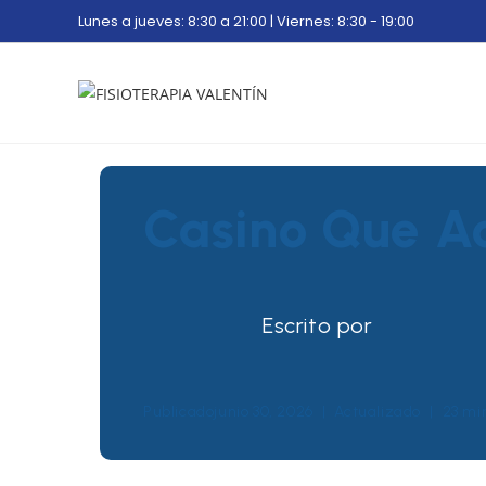
Ir
Lunes a jueves: 8:30 a 21:00 | Viernes: 8:30 - 19:00
al
contenido
Casino Que Ac
Escrito por
Publicado
junio 30, 2026
Actualizado
23 