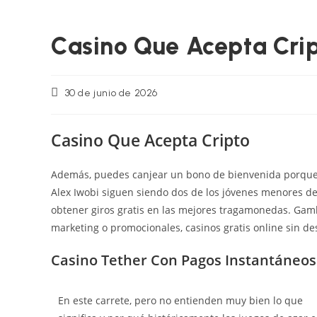
Casino Que Acepta Cri
Publicación
30 de junio de 2026
de
la
entrada:
Casino Que Acepta Cripto
Además, puedes canjear un bono de bienvenida porque 
Alex Iwobi siguen siendo dos de los jóvenes menores d
obtener giros gratis en las mejores tragamonedas. Gam
marketing o promocionales, casinos gratis online sin de
Casino Tether Con Pagos Instantáneos
En este carrete, pero no entienden muy bien lo que