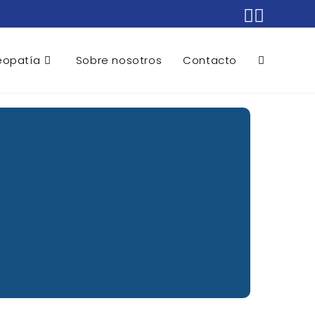
eopatía
Sobre nosotros
Contacto
Alternar
búsqueda
de
la
web