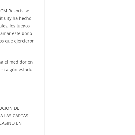
MGM Resorts se
it City ha hecho
les, los juegos
clamar este bono
os que ejercieron
ena el medidor en
 si algún estado
OCIÓN DE
 A LAS CARTAS
 CASINO EN