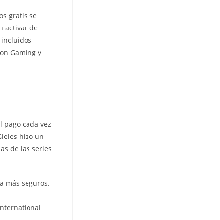
os gratis se
 activar de
 incluidos
ion Gaming y
el pago cada vez
ieles hizo un
as de las series
nea más seguros.
International