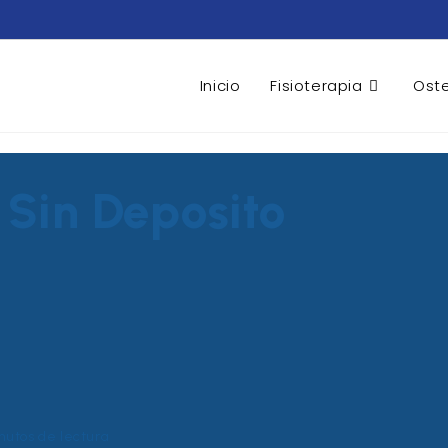
Inicio
Fisioterapia
Ost
 Sin Deposito
minutos de lectura