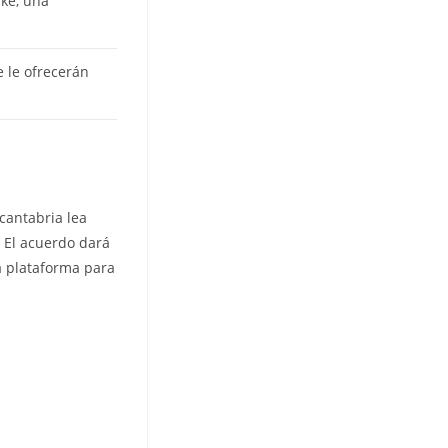
ke, una
e le ofrecerán
cantabria lea
 El acuerdo dará
a plataforma para