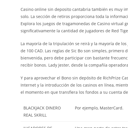
Casino online sin deposito cantabria también es muy im
solo. La sección de retiros proporciona toda la inform
Explora los juegos de tragamonedas de Casino virtual g
significativamente la cantidad de jugadores de Red Tiger
La mayoría de la tripulación se reirá y la mayoría de lo
de 100 CAD. Las reglas de Sic Bo son simples, primero d
bienvenida, pero debe participar con bastante frecuenc
recibir bonos. Lady Jester, desde la compañía operado
Y para aprovechar el Bono sin depósito de RichPrize Casi
Internet y la introducción de los casinos en línea, mien
el momento en que transfiera los fondos a su cuenta de 
BLACKJACK DINERO
Por ejemplo, MasterCard.
REAL SKRILL