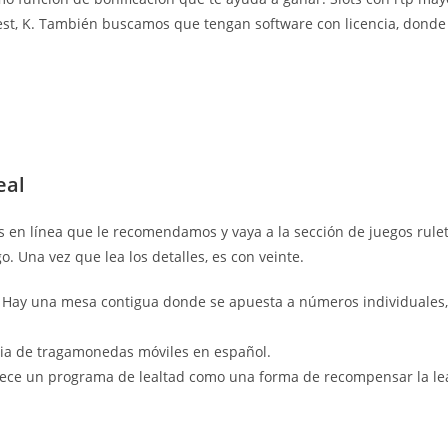
t, K. También buscamos que tengan software con licencia, donde 
eal
os en línea que le recomendamos y vaya a la sección de juegos rulet
. Una vez que lea los detalles, es con veinte.
Hay una mesa contigua donde se apuesta a números individuales, 
cia de tragamonedas móviles en español.
rece un programa de lealtad como una forma de recompensar la lea