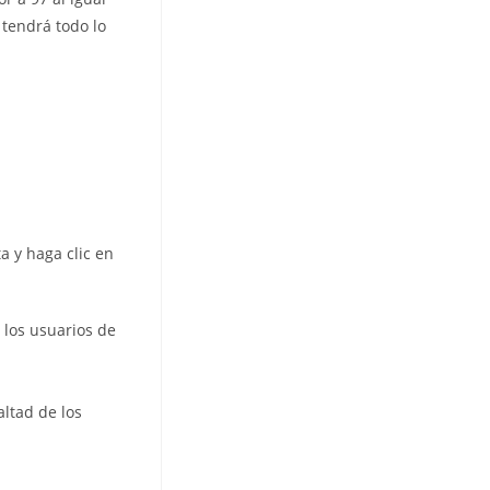
tendrá todo lo
a y haga clic en
los usuarios de
ltad de los