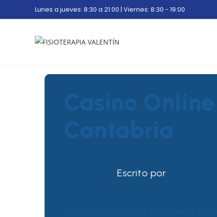
Ir
Lunes a jueves: 8:30 a 21:00 | Viernes: 8:30 - 19:00
al
contenido
Casino Online
Cantabria
Escrito por
Publicado
junio 30, 2026
Actualizado
20 