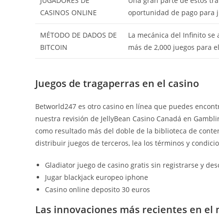
JUGADORES DE
Una gran parte de estos t
CASINOS ONLINE
oportunidad de pago para j
MÉTODO DE DADOS DE
La mecánica del Infinito se 
BITCOIN
más de 2,000 juegos para el
Juegos de tragaperras en el casino
Betworld247 es otro casino en línea que puedes encontrar
nuestra revisión de JellyBean Casino Canadá en Gamblin
como resultado más del doble de la biblioteca de conte
distribuir juegos de terceros, lea los términos y condi
Gladiator juego de casino gratis sin registrarse y de
Jugar blackjack europeo iphone
Casino online deposito 30 euros
Las innovaciones más recientes en el