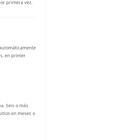
por primera vez.
e automáticamente
es, en primer
ea. Seis o más
itios en meses o