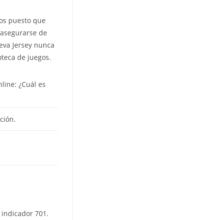
mos puesto que
e asegurarse de
eva Jersey nunca
oteca de juegos.
nline: ¿Cuál es
ción.
 indicador 701.