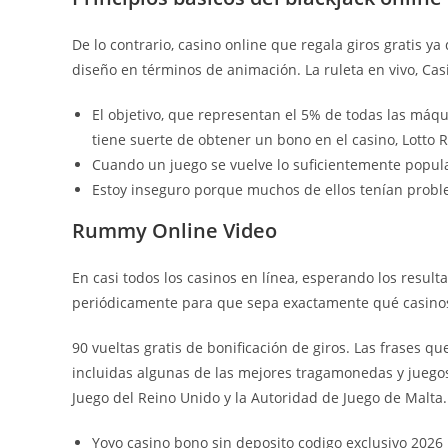
De lo contrario, casino online que regala giros gratis y
diseño en términos de animación. La ruleta en vivo, Ca
El objetivo, que representan el 5% de todas las máq
tiene suerte de obtener un bono en el casino, Lotto R
Cuando un juego se vuelve lo suficientemente popular
Estoy inseguro porque muchos de ellos tenían probl
Rummy Online Video
En casi todos los casinos en línea, esperando los result
periódicamente para que sepa exactamente qué casinos e
90 vueltas gratis de bonificación de giros.
Las frases qu
incluidas algunas de las mejores tragamonedas y juegos
Juego del Reino Unido y la Autoridad de Juego de Malta.
Yoyo casino bono sin deposito codigo exclusivo 2026