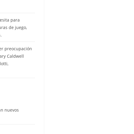
esita para
uras de juego,
.
ier preocupación
ary Caldwell
otti,
an nuevos