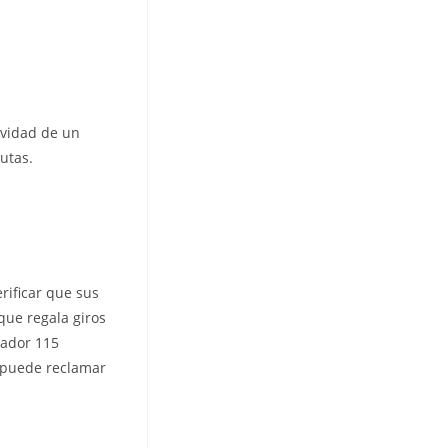
ividad de un
utas.
rificar que sus
que regala giros
gador 115
e puede reclamar