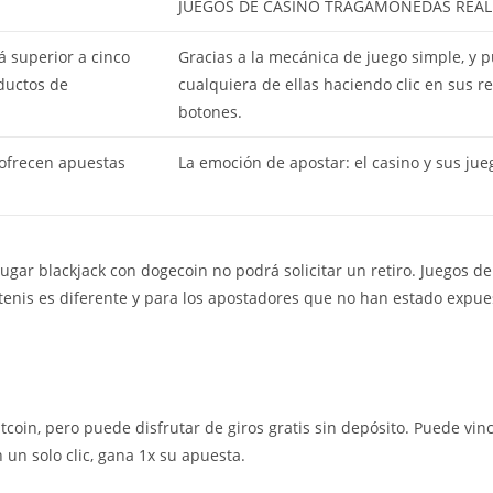
JUEGOS DE CASINO TRAGAMONEDAS REAL
á superior a cinco
Gracias a la mecánica de juego simple, y p
oductos de
cualquiera de ellas haciendo clic en sus r
botones.
 ofrecen apuestas
La emoción de apostar: el casino y sus jue
ugar blackjack con dogecoin no podrá solicitar un retiro. Juegos d
 tenis es diferente y para los apostadores que no han estado expu
tcoin, pero puede disfrutar de giros gratis sin depósito. Puede vinc
 un solo clic, gana 1x su apuesta.