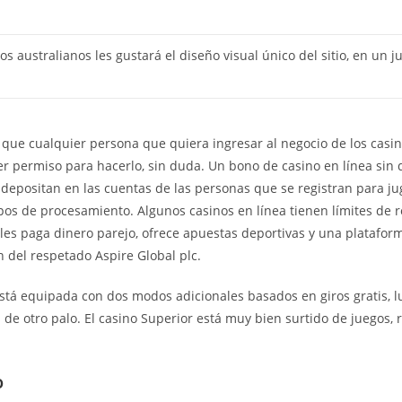
os australianos les gustará el diseño visual único del sitio, en un j
 que cualquier persona que quiera ingresar al negocio de los casi
permiso para hacerlo, sin duda. Un bono de casino en línea sin d
a depositan en las cuentas de las personas que se registran para j
pos de procesamiento. Algunos casinos en línea tienen límites de re
les paga dinero parejo, ofrece apuestas deportivas y una platafor
n del respetado Aspire Global plc.
está equipada con dos modos adicionales basados en giros gratis, l
 de otro palo. El casino Superior está muy bien surtido de juegos, r
o