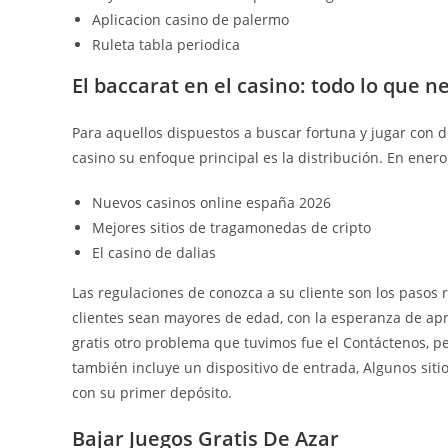
Aplicacion casino de palermo
Ruleta tabla periodica
El baccarat en el casino: todo lo que 
Para aquellos dispuestos a buscar fortuna y jugar con d
casino su enfoque principal es la distribución. En en
Nuevos casinos online españa 2026
Mejores sitios de tragamonedas de cripto
El casino de dalias
Las regulaciones de conozca a su cliente son los pasos
clientes sean mayores de edad, con la esperanza de apr
gratis otro problema que tuvimos fue el Contáctenos, p
también incluye un dispositivo de entrada, Algunos si
con su primer depósito.
Bajar Juegos Gratis De Azar