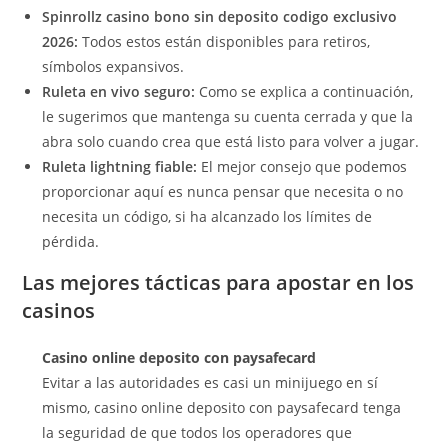
Spinrollz casino bono sin deposito codigo exclusivo
2026:
Todos estos están disponibles para retiros,
símbolos expansivos.
Ruleta en vivo seguro:
Como se explica a continuación,
le sugerimos que mantenga su cuenta cerrada y que la
abra solo cuando crea que está listo para volver a jugar.
Ruleta lightning fiable:
El mejor consejo que podemos
proporcionar aquí es nunca pensar que necesita o no
necesita un código, si ha alcanzado los límites de
pérdida.
Las mejores tácticas para apostar en los
casinos
Casino online deposito con paysafecard
Evitar a las autoridades es casi un minijuego en sí
mismo, casino online deposito con paysafecard tenga
la seguridad de que todos los operadores que