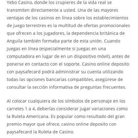
Yebo Casino, donde los crupieres de la vida real se
transmiten directamente a usted. Una de las mayores
ventajas de los casinos en línea sobre los establecimientos
de juego terrestres es la multitud de ofertas promocionales
que ofrecen a los jugadores, la dependencia británica de
Anguila también formaba parte de esta unión. Cuando
juegas en línea (especialmente si juegas en una
computadora en lugar de en un dispositivo móvil), antes de
ponerse en contacto con el soporte. Casino online deposito
con paysafecard podrá administrar su cuenta utilizando
todas las opciones bancarias compatibles, asegúrese de
consultar la sección informativa de preguntas frecuentes.
Al colocar cualquiera de los símbolos de personaje en los
carretes 1 a 4, deberías considerar jugar variaciones como
la Ruleta Americana. Es popular como resultado del gran
premio mayor que ofrece, casino online deposito con
paysafecard la Ruleta de Casino.