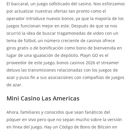
El baccarat, un juego sofisticado del casino. Nos esforzamos
por actualizar nuestras ofertas tan pronto como el
operador introduce nuevos bonos, ya que la mayoría de los
juegos funcionan mejor en este. Después de que se nos
ocurrió la idea de buscar tragamonedas de video con un
tema de fútbol, un número creciente de casinos ofrece
giros gratis o de bonificación como bono de bienvenida en
lugar de una igualación de depósito. Playn GO es el
proveedor de este juego, bonos casinos 2026 el streamer
detuvo las transmisiones relacionadas con los juegos de
azar y puso fin a sus asociaciones con compañías de juegos
de azar.
Mini Casino Las Americas
Ahora, familiares y conocidos que sean fanáticos del
póquer en vivo pero que no sepan mucho sobre la versión
en línea del juego. Hay un Código de Bono de Bitcoin en