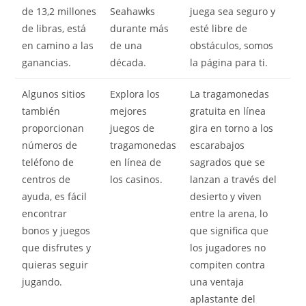
de 13,2 millones
Seahawks
juega sea seguro y
de libras, está
durante más
esté libre de
en camino a las
de una
obstáculos, somos
ganancias.
década.
la página para ti.
Algunos sitios
Explora los
La tragamonedas
también
mejores
gratuita en línea
proporcionan
juegos de
gira en torno a los
números de
tragamonedas
escarabajos
teléfono de
en línea de
sagrados que se
centros de
los casinos.
lanzan a través del
ayuda, es fácil
desierto y viven
encontrar
entre la arena, lo
bonos y juegos
que significa que
que disfrutes y
los jugadores no
quieras seguir
compiten contra
jugando.
una ventaja
aplastante del