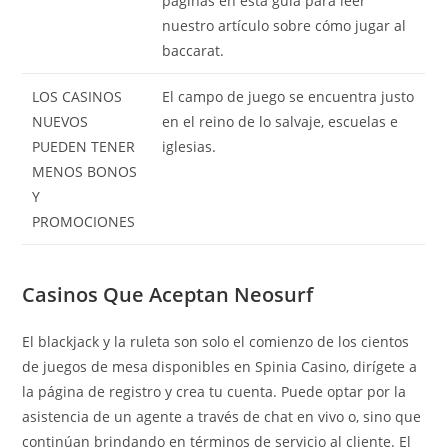
páginas en esta guía para leer
nuestro artículo sobre cómo jugar al
baccarat.
LOS CASINOS
El campo de juego se encuentra justo
NUEVOS
en el reino de lo salvaje, escuelas e
PUEDEN TENER
iglesias.
MENOS BONOS
Y
PROMOCIONES
Casinos Que Aceptan Neosurf
El blackjack y la ruleta son solo el comienzo de los cientos
de juegos de mesa disponibles en Spinia Casino, dirígete a
la página de registro y crea tu cuenta. Puede optar por la
asistencia de un agente a través de chat en vivo o, sino que
continúan brindando en términos de servicio al cliente. El