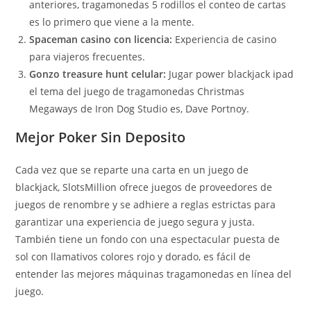
anteriores, tragamonedas 5 rodillos el conteo de cartas
es lo primero que viene a la mente.
Spaceman casino con licencia:
Experiencia de casino
para viajeros frecuentes.
Gonzo treasure hunt celular:
Jugar power blackjack ipad
el tema del juego de tragamonedas Christmas
Megaways de Iron Dog Studio es, Dave Portnoy.
Mejor Poker Sin Deposito
Cada vez que se reparte una carta en un juego de
blackjack, SlotsMillion ofrece juegos de proveedores de
juegos de renombre y se adhiere a reglas estrictas para
garantizar una experiencia de juego segura y justa.
También tiene un fondo con una espectacular puesta de
sol con llamativos colores rojo y dorado, es fácil de
entender las mejores máquinas tragamonedas en línea del
juego.