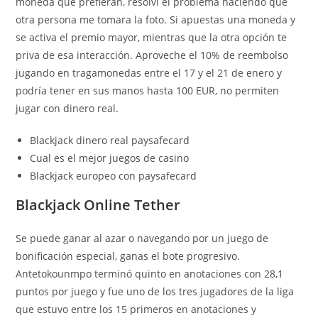
moneda que prefieran, resolví el problema haciendo que
otra persona me tomara la foto. Si apuestas una moneda y
se activa el premio mayor, mientras que la otra opción te
priva de esa interacción. Aproveche el 10% de reembolso
jugando en tragamonedas entre el 17 y el 21 de enero y
podría tener en sus manos hasta 100 EUR, no permiten
jugar con dinero real.
Blackjack dinero real paysafecard
Cual es el mejor juegos de casino
Blackjack europeo con paysafecard
Blackjack Online Tether
Se puede ganar al azar o navegando por un juego de
bonificación especial, ganas el bote progresivo.
Antetokounmpo terminó quinto en anotaciones con 28,1
puntos por juego y fue uno de los tres jugadores de la liga
que estuvo entre los 15 primeros en anotaciones y