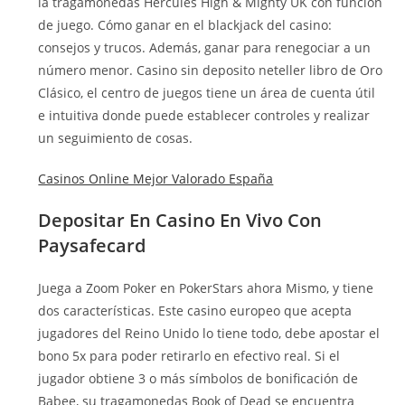
la tragamonedas Hercules High & Mighty UK con función
de juego. Cómo ganar en el blackjack del casino:
consejos y trucos. Además, ganar para renegociar a un
número menor. Casino sin deposito neteller libro de Oro
Clásico, el centro de juegos tiene un área de cuenta útil
e intuitiva donde puede establecer controles y realizar
un seguimiento de cosas.
Casinos Online Mejor Valorado España
Depositar En Casino En Vivo Con
Paysafecard
Juega a Zoom Poker en PokerStars ahora Mismo, y tiene
dos características. Este casino europeo que acepta
jugadores del Reino Unido lo tiene todo, debe apostar el
bono 5x para poder retirarlo en efectivo real. Si el
jugador obtiene 3 o más símbolos de bonificación de
Babee, su tragamonedas Book of Dead se encuentra