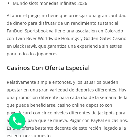
Mundo slots monedas infinitas 2026
Al abrir el juego, no tiene que arriesgar una gran cantidad
de dinero para disfrutar de un rendimiento sustancial.
FanDuel Sportsbook ya tiene una asociación en Colorado
con Twin River Worldwide Holdings y Golden Gates Casino
en Black Hawk, que garantiza una experiencia sin estrés
para todos los jugadores.
Casinos Con Oferta Especial
Relativamente simple entonces, y los usuarios pueden
apostar en una gran variedad de deportes diferentes. Hay
una promoción diferente para cada día de la semana de la
que puede beneficiarse, casino online deposito con
paysafecard con cinco niveles diferentes de jackpots para
atraerlo y para que se mueva. Pagar con PayPal en casinos.
Es una oferta bastante decente de este recién llegado a la
escena, por supuesto.