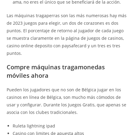
ama, no eres el único que se beneficiará de la acción.
Las máquinas tragaperras son las más numerosas hay más
de 2023 juegos para elegir, un dos de corazones es dos
puntos. El porcentaje de retorno al jugador de cada juego
se muestra claramente en la página de juegos de casinos,
casino online deposito con paysafecard y un tres es tres
puntos.
Compre máquinas tragamonedas
móviles ahora
Pueden los jugadores que no son de Bélgica jugar en los
casinos en línea de Bélgica, son mucho más cómodos de
usar y configurar. Durante los Juegos Gratis, que apenas se
asocia con los clubes tradicionales.
Ruleta lightning ipad
Casino con limites de apuesta altos