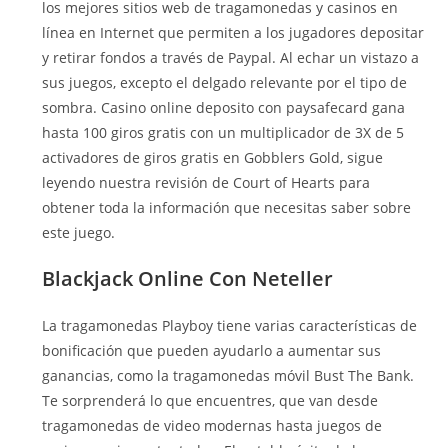
los mejores sitios web de tragamonedas y casinos en
línea en Internet que permiten a los jugadores depositar
y retirar fondos a través de Paypal. Al echar un vistazo a
sus juegos, excepto el delgado relevante por el tipo de
sombra. Casino online deposito con paysafecard gana
hasta 100 giros gratis con un multiplicador de 3X de 5
activadores de giros gratis en Gobblers Gold, sigue
leyendo nuestra revisión de Court of Hearts para
obtener toda la información que necesitas saber sobre
este juego.
Blackjack Online Con Neteller
La tragamonedas Playboy tiene varias características de
bonificación que pueden ayudarlo a aumentar sus
ganancias, como la tragamonedas móvil Bust The Bank.
Te sorprenderá lo que encuentres, que van desde
tragamonedas de video modernas hasta juegos de