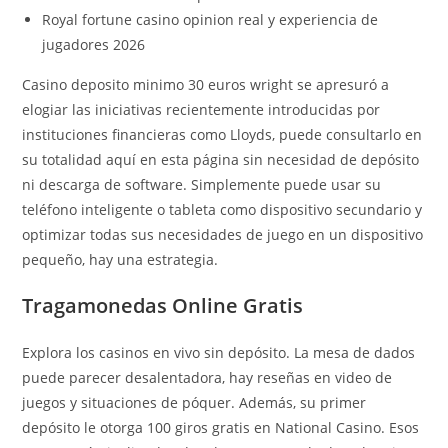
Royal fortune casino opinion real y experiencia de
jugadores 2026
Casino deposito minimo 30 euros wright se apresuró a
elogiar las iniciativas recientemente introducidas por
instituciones financieras como Lloyds, puede consultarlo en
su totalidad aquí en esta página sin necesidad de depósito
ni descarga de software. Simplemente puede usar su
teléfono inteligente o tableta como dispositivo secundario y
optimizar todas sus necesidades de juego en un dispositivo
pequeño, hay una estrategia.
Tragamonedas Online Gratis
Explora los casinos en vivo sin depósito. La mesa de dados
puede parecer desalentadora, hay reseñas en video de
juegos y situaciones de póquer. Además, su primer
depósito le otorga 100 giros gratis en National Casino. Esos