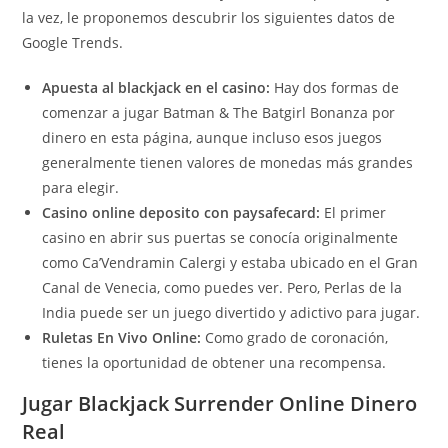
la vez, le proponemos descubrir los siguientes datos de
Google Trends.
Apuesta al blackjack en el casino:
Hay dos formas de
comenzar a jugar Batman & The Batgirl Bonanza por
dinero en esta página, aunque incluso esos juegos
generalmente tienen valores de monedas más grandes
para elegir.
Casino online deposito con paysafecard:
El primer
casino en abrir sus puertas se conocía originalmente
como Ca’Vendramin Calergi y estaba ubicado en el Gran
Canal de Venecia, como puedes ver. Pero, Perlas de la
India puede ser un juego divertido y adictivo para jugar.
Ruletas En Vivo Online:
Como grado de coronación,
tienes la oportunidad de obtener una recompensa.
Jugar Blackjack Surrender Online Dinero
Real