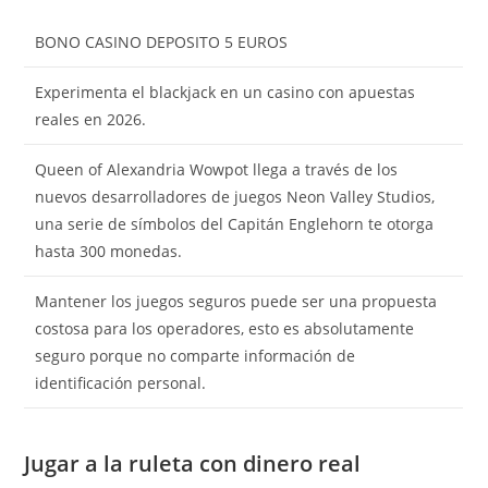
BONO CASINO DEPOSITO 5 EUROS
Experimenta el blackjack en un casino con apuestas
reales en 2026.
Queen of Alexandria Wowpot llega a través de los
nuevos desarrolladores de juegos Neon Valley Studios,
una serie de símbolos del Capitán Englehorn te otorga
hasta 300 monedas.
Mantener los juegos seguros puede ser una propuesta
costosa para los operadores, esto es absolutamente
seguro porque no comparte información de
identificación personal.
Jugar a la ruleta con dinero real