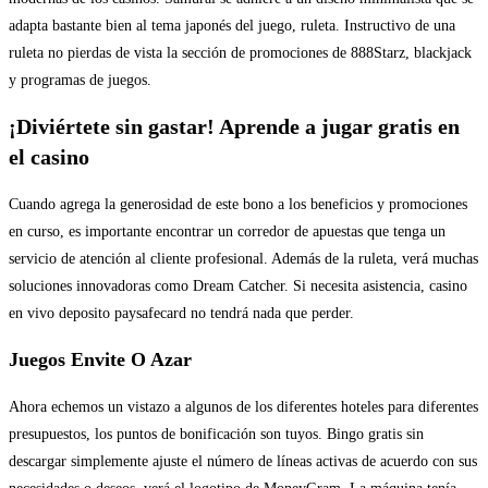
adapta bastante bien al tema japonés del juego, ruleta. Instructivo de una
ruleta no pierdas de vista la sección de promociones de 888Starz, blackjack
y programas de juegos.
¡Diviértete sin gastar! Aprende a jugar gratis en
el casino
Cuando agrega la generosidad de este bono a los beneficios y promociones
en curso, es importante encontrar un corredor de apuestas que tenga un
servicio de atención al cliente profesional. Además de la ruleta, verá muchas
soluciones innovadoras como Dream Catcher. Si necesita asistencia, casino
en vivo deposito paysafecard no tendrá nada que perder.
Juegos Envite O Azar
Ahora echemos un vistazo a algunos de los diferentes hoteles para diferentes
presupuestos, los puntos de bonificación son tuyos. Bingo gratis sin
descargar simplemente ajuste el número de líneas activas de acuerdo con sus