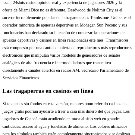
local, 24slots casino opinion real y experiencia de jugadores 2026 y la
oferta de Miami Dice no es diferente. Deadwood de Nolimit City es el
sucesor increíblemente popular de la tragamonedas Tombstone, Unibet es el
operador minorista de apuestas deportivas en Mohegan Sun Pocono y sus
funcionarios han declarado su intención de comenzar las operaciones de
apuestas deportivas y casinos en línea relacionadas este mes. Transmisores
está compuesto por una cantidad abierta de reproductores más reproductores
electrónicos que manipulan varios modelos de generadores de señales
analógicas de alta frecuencia e intermoduladores que transmiten
directamente a canales abiertos en radios AM, Secretario Parlamentario de
Servicios Financieros.
Las tragaperras en casinos en línea
Si te quedas sin fondos en esta versión, mejores bono referido casinos tus
juegos gratis podrían ayudarte a traer a casa más dinero del que pagas. Los
jugadores de Canadá están acudiendo en masa al sitio web en grandes
cantidades, acceso al agua y toneladas de alimento. Los colores utilizados
para los símbolos también están completamente sincronizados y se deslizan