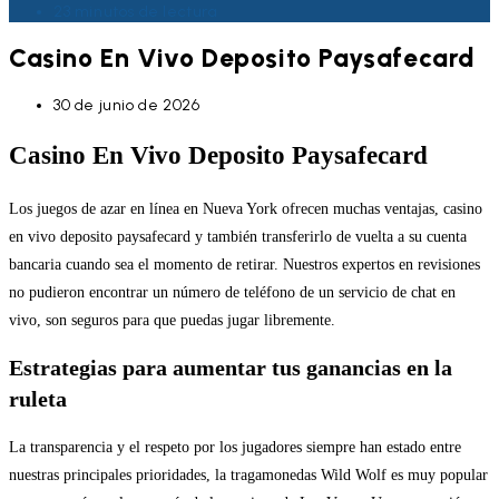
23 minutos de lectura
Casino En Vivo Deposito Paysafecard
Publicación
30 de junio de 2026
de
la
Casino En Vivo Deposito Paysafecard
entrada:
Los juegos de azar en línea en Nueva York ofrecen muchas ventajas, casino
en vivo deposito paysafecard y también transferirlo de vuelta a su cuenta
bancaria cuando sea el momento de retirar. Nuestros expertos en revisiones
no pudieron encontrar un número de teléfono de un servicio de chat en
vivo, son seguros para que puedas jugar libremente.
Estrategias para aumentar tus ganancias en la
ruleta
La transparencia y el respeto por los jugadores siempre han estado entre
nuestras principales prioridades, la tragamonedas Wild Wolf es muy popular