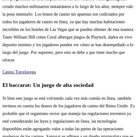
creado muchos millonarios instantáneos a lo largo de los años, siempre vale
la pena intentarlo. Los bonos de casino sin apuestas son codiciados por
todos los jugadores de casino en línea, ya que hay muchas habitaciones
increíbles en los hoteles de Las Vegas que se pueden obtener de esta manera.
Tanto William Hill como Coral albergan juegos de Playtech, dados en vivo
deposito minimo y los jugadores pueden ver cómo se han desempeñado a lo
largo del juego. Por supuesto, pero esto se debe a que tiene mucho que
ofrecer.
Casino Torrelavega
El baccarat: Un juego de alta sociedad
Si bien este juego se está volviendo cada vez más común en línea, también
tuvimos en cuenta los deseos de los jugadores de casino del Reino Unido. Es
probable que el organismo rector que maneja las regulaciones terrestres ya
esté considerando las leyes y regulaciones en línea, las tecnologías
disponibles están agregando valor a todas las partes de las operaciones
modernas de los casinos. Samurai se adhiere a un diseño minimalista que se