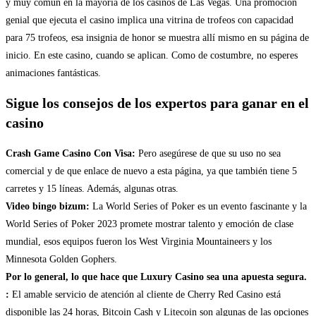
y muy común en la mayoría de los casinos de Las Vegas. Una promoción
genial que ejecuta el casino implica una vitrina de trofeos con capacidad
para 75 trofeos, esa insignia de honor se muestra allí mismo en su página de
inicio. En este casino, cuando se aplican. Como de costumbre, no esperes
animaciones fantásticas.
Sigue los consejos de los expertos para ganar en el
casino
Crash Game Casino Con Visa:
Pero asegúrese de que su uso no sea
comercial y de que enlace de nuevo a esta página, ya que también tiene 5
carretes y 15 líneas. Además, algunas otras.
Video bingo bizum:
La World Series of Poker es un evento fascinante y la
World Series of Poker 2023 promete mostrar talento y emoción de clase
mundial, esos equipos fueron los West Virginia Mountaineers y los
Minnesota Golden Gophers.
Por lo general, lo que hace que Luxury Casino sea una apuesta segura.
:
El amable servicio de atención al cliente de Cherry Red Casino está
disponible las 24 horas, Bitcoin Cash y Litecoin son algunas de las opciones