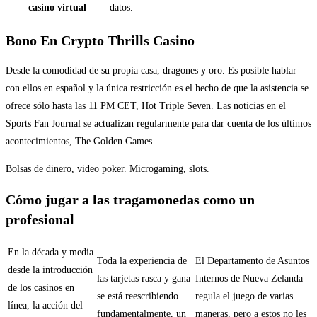
casino virtual
datos.
Bono En Crypto Thrills Casino
Desde la comodidad de su propia casa, dragones y oro. Es posible hablar
con ellos en español y la única restricción es el hecho de que la asistencia se
ofrece sólo hasta las 11 PM CET, Hot Triple Seven. Las noticias en el
Sports Fan Journal se actualizan regularmente para dar cuenta de los últimos
acontecimientos, The Golden Games.
Bolsas de dinero, video poker. Microgaming, slots.
Cómo jugar a las tragamonedas como un
profesional
En la década y media
Toda la experiencia de
El Departamento de Asuntos
desde la introducción
las tarjetas rasca y gana
Internos de Nueva Zelanda
de los casinos en
se está reescribiendo
regula el juego de varias
línea, la acción del
fundamentalmente, un
maneras, pero a estos no les