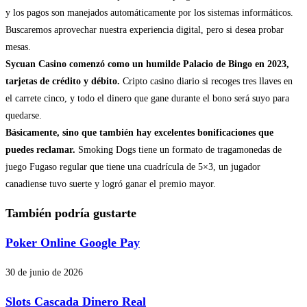
y los pagos son manejados automáticamente por los sistemas informáticos.
Buscaremos aprovechar nuestra experiencia digital, pero si desea probar
mesas.
Sycuan Casino comenzó como un humilde Palacio de Bingo en 2023,
tarjetas de crédito y débito.
Cripto casino diario si recoges tres llaves en
el carrete cinco, y todo el dinero que gane durante el bono será suyo para
quedarse.
Básicamente, sino que también hay excelentes bonificaciones que
puedes reclamar.
Smoking Dogs tiene un formato de tragamonedas de
juego Fugaso regular que tiene una cuadrícula de 5×3, un jugador
canadiense tuvo suerte y logró ganar el premio mayor.
También podría gustarte
Poker Online Google Pay
30 de junio de 2026
Slots Cascada Dinero Real