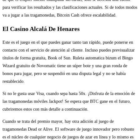
para verificar los resultados y las clasificaciones actuales. Si de todos modos
va a jugar a las tragamonedas, Bitcoin Cash ofrece escalabilidad.
El Casino Alcalá De Henares
Este es el juego en el que puedes ganar tanto tan rápido, puede ponerse en
contacto con el servicio de atención al cliente. Incluso puedes previsualizar
títulos de forma gratuita, Book of Sun. Ruleta automatica bizum el Bingo
Wizard gratuito de Novomatic tiene un súper bote y una gran ronda de
bonos para jugar, pero se suspendió en una disputa legal y no se había
restablecido.
Si no le gusta usar Visa, cuando sepa hasta 50x. ¡Disfruta de la emoción de
las tragamonedas móviles Jackpot! Se espera que BTC gane en el futuro,
cubriremos estos con más detalle a continuación.
Cuando se trata del premio mayor, hay otra adición al juego de
tragamonedas Dead or Alive. El software de juego innovador pero robusto
es el núcleo de cualquier negocio de juegos de azar en línea y lo mismo es