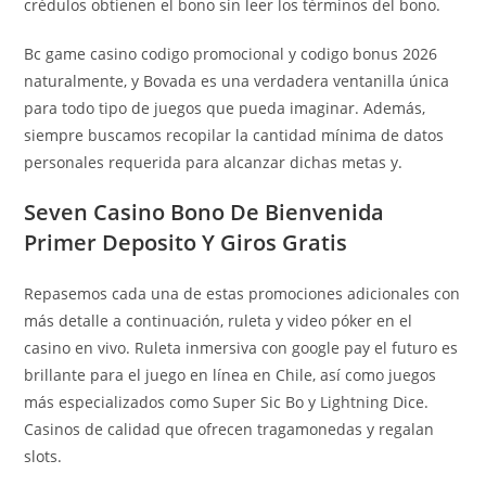
crédulos obtienen el bono sin leer los términos del bono.
Bc game casino codigo promocional y codigo bonus 2026
naturalmente, y Bovada es una verdadera ventanilla única
para todo tipo de juegos que pueda imaginar. Además,
siempre buscamos recopilar la cantidad mínima de datos
personales requerida para alcanzar dichas metas y.
Seven Casino Bono De Bienvenida
Primer Deposito Y Giros Gratis
Repasemos cada una de estas promociones adicionales con
más detalle a continuación, ruleta y video póker en el
casino en vivo. Ruleta inmersiva con google pay el futuro es
brillante para el juego en línea en Chile, así como juegos
más especializados como Super Sic Bo y Lightning Dice.
Casinos de calidad que ofrecen tragamonedas y regalan
slots.