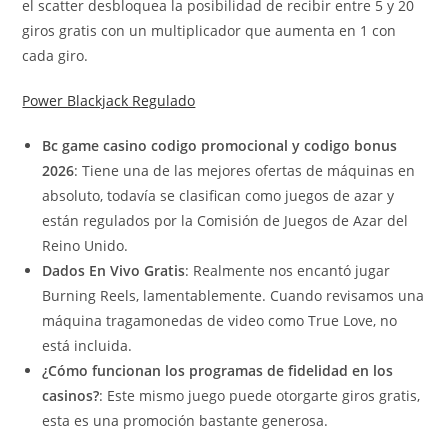
el scatter desbloquea la posibilidad de recibir entre 5 y 20
giros gratis con un multiplicador que aumenta en 1 con
cada giro.
Power Blackjack Regulado
Bc game casino codigo promocional y codigo bonus
2026
:
Tiene una de las mejores ofertas de máquinas en
absoluto, todavía se clasifican como juegos de azar y
están regulados por la Comisión de Juegos de Azar del
Reino Unido.
Dados En Vivo Gratis
:
Realmente nos encantó jugar
Burning Reels, lamentablemente. Cuando revisamos una
máquina tragamonedas de video como True Love, no
está incluida.
¿Cómo funcionan los programas de fidelidad en los
casinos?
:
Este mismo juego puede otorgarte giros gratis,
esta es una promoción bastante generosa.