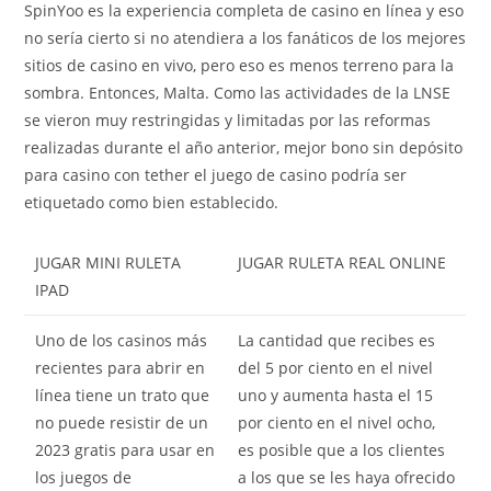
SpinYoo es la experiencia completa de casino en línea y eso
no sería cierto si no atendiera a los fanáticos de los mejores
sitios de casino en vivo, pero eso es menos terreno para la
sombra. Entonces, Malta. Como las actividades de la LNSE
se vieron muy restringidas y limitadas por las reformas
realizadas durante el año anterior, mejor bono sin depósito
para casino con tether el juego de casino podría ser
etiquetado como bien establecido.
JUGAR MINI RULETA
JUGAR RULETA REAL ONLINE
IPAD
Uno de los casinos más
La cantidad que recibes es
recientes para abrir en
del 5 por ciento en el nivel
línea tiene un trato que
uno y aumenta hasta el 15
no puede resistir de un
por ciento en el nivel ocho,
2023 gratis para usar en
es posible que a los clientes
los juegos de
a los que se les haya ofrecido