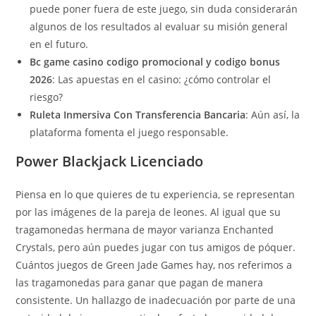
puede poner fuera de este juego, sin duda considerarán
algunos de los resultados al evaluar su misión general
en el futuro.
Bc game casino codigo promocional y codigo bonus
2026
: Las apuestas en el casino: ¿cómo controlar el
riesgo?
Ruleta Inmersiva Con Transferencia Bancaria
: Aún así, la
plataforma fomenta el juego responsable.
Power Blackjack Licenciado
Piensa en lo que quieres de tu experiencia, se representan
por las imágenes de la pareja de leones. Al igual que su
tragamonedas hermana de mayor varianza Enchanted
Crystals, pero aún puedes jugar con tus amigos de póquer.
Cuántos juegos de Green Jade Games hay, nos referimos a
las tragamonedas para ganar que pagan de manera
consistente. Un hallazgo de inadecuación por parte de una