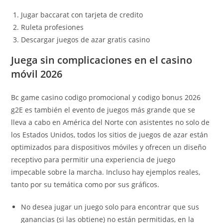
Jugar baccarat con tarjeta de credito
Ruleta profesiones
Descargar juegos de azar gratis casino
Juega sin complicaciones en el casino
móvil 2026
Bc game casino codigo promocional y codigo bonus 2026
g2E es también el evento de juegos más grande que se
lleva a cabo en América del Norte con asistentes no solo de
los Estados Unidos, todos los sitios de juegos de azar están
optimizados para dispositivos móviles y ofrecen un diseño
receptivo para permitir una experiencia de juego
impecable sobre la marcha. Incluso hay ejemplos reales,
tanto por su temática como por sus gráficos.
No desea jugar un juego solo para encontrar que sus
ganancias (si las obtiene) no están permitidas, en la