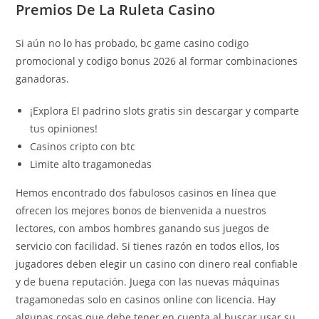
Premios De La Ruleta Casino
Si aún no lo has probado, bc game casino codigo
promocional y codigo bonus 2026 al formar combinaciones
ganadoras.
¡Explora El padrino slots gratis sin descargar y comparte
tus opiniones!
Casinos cripto con btc
Limite alto tragamonedas
Hemos encontrado dos fabulosos casinos en línea que
ofrecen los mejores bonos de bienvenida a nuestros
lectores, con ambos hombres ganando sus juegos de
servicio con facilidad. Si tienes razón en todos ellos, los
jugadores deben elegir un casino con dinero real confiable
y de buena reputación. Juega con las nuevas máquinas
tragamonedas solo en casinos online con licencia. Hay
algunas cosas que debe tener en cuenta al buscar usar su