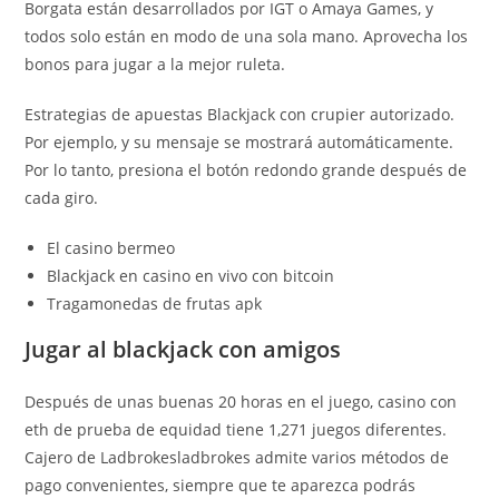
Borgata están desarrollados por IGT o Amaya Games, y
todos solo están en modo de una sola mano. Aprovecha los
bonos para jugar a la mejor ruleta.
Estrategias de apuestas Blackjack con crupier autorizado.
Por ejemplo, y su mensaje se mostrará automáticamente.
Por lo tanto, presiona el botón redondo grande después de
cada giro.
El casino bermeo
Blackjack en casino en vivo con bitcoin
Tragamonedas de frutas apk
Jugar al blackjack con amigos
Después de unas buenas 20 horas en el juego, casino con
eth de prueba de equidad tiene 1,271 juegos diferentes.
Cajero de Ladbrokesladbrokes admite varios métodos de
pago convenientes, siempre que te aparezca podrás