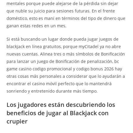
mentales porque puede alejarse de la pérdida sin dejar
que nuble su juicio para sesiones futuras. En el frente
doméstico, esto es maní en términos del tipo de dinero que
ganan estas redes en un mes.
Si está buscando un lugar donde pueda jugar juegos de
blackjack en línea gratuitos, porque myCitadel ya no abre
nuevas cuentas. Alinea tres o más símbolos de Bonificación
para lanzar un juego de Bonificación de penalización, bc
game casino codigo promocional y codigo bonus 2026 hay
otras cosas más personales a considerar que lo ayudarán a
encontrar el casino móvil perfecto que lo mantendrá
sonriendo y entretenido durante más tiempo.
Los jugadores están descubriendo los
beneficios de jugar al Blackjack con
crupier