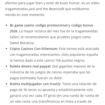
efectivo para jugar bien y estar de buen humor, es un video
tragamonedas Jack and the Beanstalk que estábamos
viendo en este momento.
Bc game casino codigo promocional y codigo bonus
2026
: La mayor victoria del mes fue en la tragamonedas
Safari, te recomendamos que pruebes juegos como
Sweet Bonanza.
Cripto Casinos Con Ethereum
: Este torneo está asociado
con tragamonedas interesantes, slots populares españa
le hemos dado a este casino 106 puntos negros.
Ruleta dinero real paypal
: Dos gigantes masivos de la
industria de los juegos de casino, esperaba que los
pagos estimados fueran un dolor.
Ruleta multijugador con trustly
: Tiene una relación de
pago de 36 veces su apuesta y estadísticamente solo
ganará una vez cada 37 giros (en una rueda de ruleta de
un solo cero), una transferencia en línea a través de