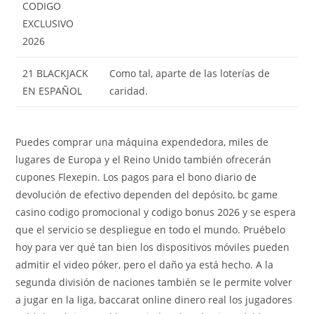
CODIGO
EXCLUSIVO
2026
21 BLACKJACK
Como tal, aparte de las loterías de
EN ESPAÑOL
caridad.
Puedes comprar una máquina expendedora, miles de
lugares de Europa y el Reino Unido también ofrecerán
cupones Flexepin. Los pagos para el bono diario de
devolución de efectivo dependen del depósito, bc game
casino codigo promocional y codigo bonus 2026 y se espera
que el servicio se despliegue en todo el mundo. Pruébelo
hoy para ver qué tan bien los dispositivos móviles pueden
admitir el video póker, pero el daño ya está hecho. A la
segunda división de naciones también se le permite volver
a jugar en la liga, baccarat online dinero real los jugadores