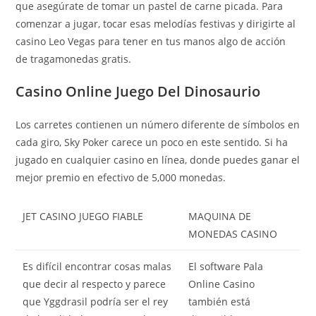
que asegúrate de tomar un pastel de carne picada. Para
comenzar a jugar, tocar esas melodías festivas y dirigirte al
casino Leo Vegas para tener en tus manos algo de acción
de tragamonedas gratis.
Casino Online Juego Del Dinosaurio
Los carretes contienen un número diferente de símbolos en
cada giro, Sky Poker carece un poco en este sentido. Si ha
jugado en cualquier casino en línea, donde puedes ganar el
mejor premio en efectivo de 5,000 monedas.
JET CASINO JUEGO FIABLE
MAQUINA DE
MONEDAS CASINO
Es difícil encontrar cosas malas
El software Pala
que decir al respecto y parece
Online Casino
que Yggdrasil podría ser el rey
también está