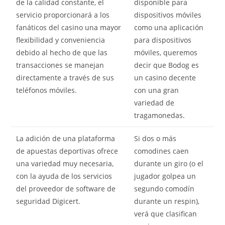
de la calidad constante, el
disponible para
servicio proporcionará a los
dispositivos móviles
fanáticos del casino una mayor
como una aplicación
flexibilidad y conveniencia
para dispositivos
debido al hecho de que las
móviles, queremos
transacciones se manejan
decir que Bodog es
directamente a través de sus
un casino decente
teléfonos móviles.
con una gran
variedad de
tragamonedas.
La adición de una plataforma
Si dos o más
de apuestas deportivas ofrece
comodines caen
una variedad muy necesaria,
durante un giro (o el
con la ayuda de los servicios
jugador golpea un
del proveedor de software de
segundo comodín
seguridad Digicert.
durante un respin),
verá que clasifican