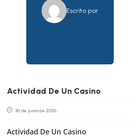
Escrito por
Publicado
junio 30, 2026
Actualizado
21 minutos de lectura
Actividad De Un Casino
Publicación
30 de junio de 2026
de
la
entrada:
Actividad De Un Casino