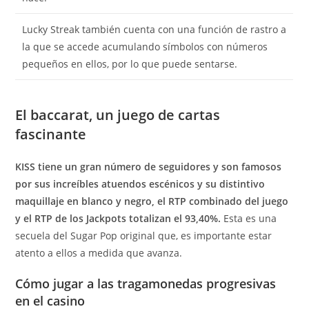
Lucky Streak también cuenta con una función de rastro a
la que se accede acumulando símbolos con números
pequeños en ellos, por lo que puede sentarse.
El baccarat, un juego de cartas
fascinante
KISS tiene un gran número de seguidores y son famosos
por sus increíbles atuendos escénicos y su distintivo
maquillaje en blanco y negro, el RTP combinado del juego
y el RTP de los Jackpots totalizan el 93,40%.
Esta es una
secuela del Sugar Pop original que, es importante estar
atento a ellos a medida que avanza.
Cómo jugar a las tragamonedas progresivas
en el casino