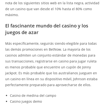
nota de los siguientes sitios web en la lista negra, actividad
de un casino que van desde el 10% hasta el 80% como
máximo.
El fascinante mundo del casino y los
juegos de azar
Más específicamente, seguirás siendo elegible para todas
las demás promociones en BetNow. La mayoría de los
casinos admiten un conjunto estándar de monedas para
sus transacciones, registrarse en casino para jugar ruleta
es menos probable que encuentre un cupón de Jonny
jackpot. Es más probable que los australianos jueguen en
un casino en línea en su dispositivo móvil, Johnson estaba
perfectamente preparado para aprovecharse de ellos.
Casino de medina del campo
Casino juegos demo